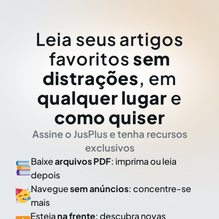
Leia seus artigos
favoritos
sem
distrações
, em
qualquer lugar
e
como quiser
Assine o JusPlus e tenha recursos
exclusivos
Baixe
arquivos PDF
: imprima ou leia
depois
Navegue
sem anúncios
: concentre-se
mais
Esteja
na frente
: descubra novas