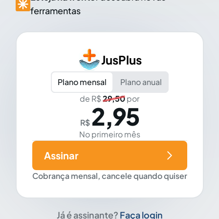
ferramentas
JusPlus
Plano mensal
Plano anual
de R$
29,50
por
2,95
R$
No primeiro mês
Assinar
Cobrança mensal, cancele quando quiser
Já é assinante?
Faça login