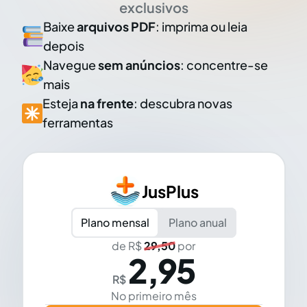
exclusivos
Baixe
arquivos PDF
: imprima ou leia
depois
Navegue
sem anúncios
: concentre-se
mais
Esteja
na frente
: descubra novas
ferramentas
JusPlus
Plano mensal
Plano anual
de R$
29,50
por
2,95
R$
No primeiro mês