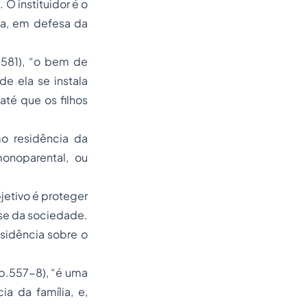
l
. O instituidor é o
ca, em defesa da
.581), “o bem de
de ela se instala
até que os filhos
o residência da
monoparental, ou
bjetivo é proteger
ase da sociedade.
sidência sobre o
 p.557-8), “é uma
a da família, e,