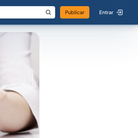
Publicar
Entrar
 IA
Buscar no Jus