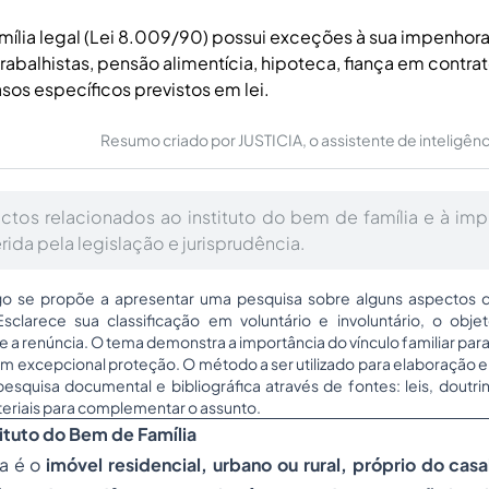
ília legal (Lei 8.009/90) possui exceções à sua impenhora
rabalhistas, pensão alimentícia, hipoteca, fiança em contra
asos específicos previstos em lei.
Resumo criado por JUSTICIA, o assistente de inteligência 
ectos relacionados ao instituto do bem de família e à im
rida pela legislação e jurisprudência.
igo se propõe a apresentar uma pesquisa sobre alguns aspectos d
 Esclarece sua classificação em voluntário e involuntário, o obje
 a renúncia. O tema demonstra a importância do vínculo familiar para
om excepcional proteção. O método a ser utilizado para elaboração 
esquisa documental e bibliográfica através de fontes: leis, doutrin
teriais para complementar o assunto.
ituto do Bem de Família
a é o
imóvel residencial, urbano ou rural, próprio do cas