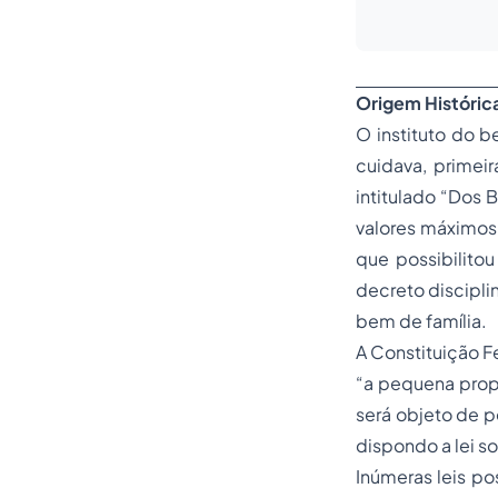
Origem Histórica
O instituto do b
cuidava, primeir
intitulado “Dos 
valores máximos 
que possibilitou
decreto discipli
bem de família.
A Constituição Fe
“a pequena propr
será objeto de p
dispondo a lei s
Inúmeras leis po