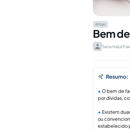
Artigo
Bem de 
Tania Haluli Fak
Resumo:
O bem de fam
por dívidas, c
Existem duas
ou convencional
estabelecido p