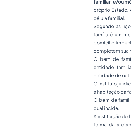
familiar, e/ou m
próprio Estado,
célula familial.
Segundo as liçõ
família é um mei
domicílio impenh
completem sua 
O bem de famíl
entidade famili
entidade de outr
O instituto juríd
a habitação da f
O bem de famíli
qual incide.
A instituição do
forma da afetaç