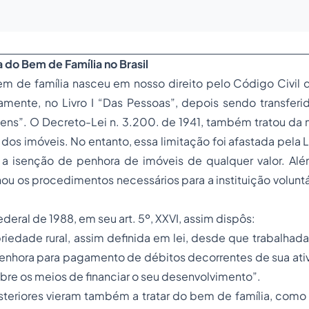
 do Bem de Família no Brasil
em de família nasceu em nosso direito pelo Código Civil 
amente, no Livro I “Das Pessoas”, depois sendo transferido
Bens”. O Decreto-Lei n. 3.200. de 1941, também tratou da 
dos imóveis. No entanto, essa limitação foi afastada pela Le
 a isenção de penhora de imóveis de qualquer valor. Além
nou os procedimentos necessários para a instituição voluntá
deral de 1988, em seu art. 5º, XXVI, assim dispôs:
iedade rural, assim definida em lei, desde que trabalhada 
enhora para pagamento de débitos decorrentes de sua ativ
obre os meios de financiar o seu desenvolvimento”.
steriores vieram também a tratar do bem de família, como 