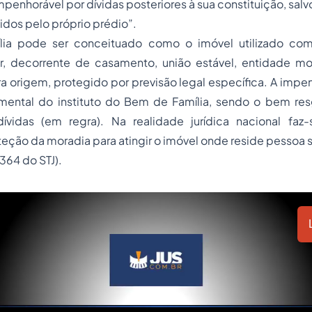
mpenhorável por dívidas posteriores à sua constituição, sal
dos pelo próprio prédio”.
ia pode ser conceituado como o imóvel utilizado com
ar, decorrente de casamento, união estável, entidade mo
a origem, protegido por previsão legal específica. A impe
ental do instituto do Bem de Família, sendo o bem re
vidas (em regra). Na realidade jurídica nacional faz-
teção da moradia para atingir o imóvel onde reside pessoa s
364 do STJ).