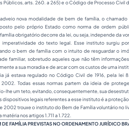
s Públicos, arts. 260. a 265) e o Código de Processo Civil de
 adveio nova modalidade de bem de família, o chamado
imposto pelo próprio Estado como norma de ordem públ
amília obrigatório decorre da lei, ou seja, independe da vo
 imperatividade do texto legal. Esse instituto surgiu po
ando o bem de família com o intuito de resguardar o imó
ade familiar, sobretudo aqueles que não têm informações 
amente a sua moradia e de arcar com os custos de uma instit
a já estava regulado no Código Civil de 1916, pela lei 
 2002. Todas essas normas partem da ideia de protege
ndo-lhe um teto, evitando, consequentemente, sua desestrut
 dispositivos legais referentes a esse instituto é a proteção 
 2002 trouxe o instituto do Bem de Família voluntário no li
a matéria nos artigos 1.711 a 1.722.
 DE FAMÍLIA PREVISTAS NO ORDENAMENTO JURÍDICO BR