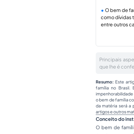
O bem de fam
como dívidas t
entre outros c
Principais asp
que lhe é confe
Resumo:
Este art
família no Brasil.
impenhorabilidade e
o bem de família c
da matéria será a p
artigos e outros ma
Conceito do inst
O bem de famíli