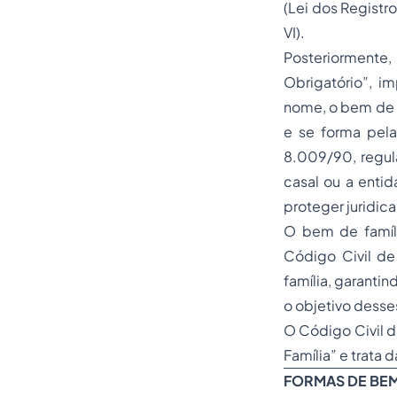
(Lei dos Registro
VI).
Posteriormente,
Obrigatório”, 
nome, o bem de f
e se forma pela
8.009/90, regul
casal ou a entid
proteger juridic
O bem de famíli
Código Civil de
família, garanti
o objetivo desses
O Código Civil de
Família” e trata d
FORMAS DE BEM