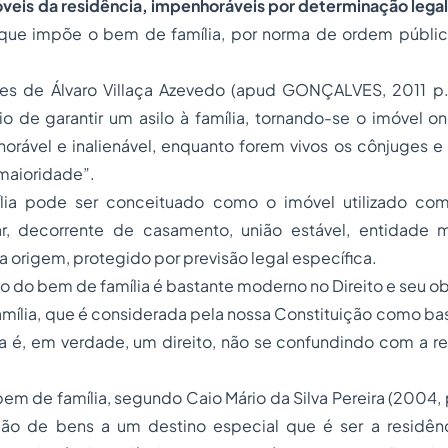
óveis da residência, impenhoráveis por determinação lega
 que impõe o bem de família, por norma de ordem públi
es de Álvaro Villaça Azevedo (apud GONÇALVES, 2011 p
o de garantir um asilo à família, tornando-se o imóvel on
orável e inalienável, enquanto forem vivos os cônjuges e 
maioridade”.
ia pode ser conceituado como o imóvel utilizado com
ar, decorrente de casamento, união estável, entidade 
a origem, protegido por previsão legal específica.
ico do bem de família é bastante moderno no Direito e seu o
amília, que é considerada pela nossa Constituição como b
a é, em verdade, um direito, não se confundindo com a re
 bem de família, segundo Caio Mário da Silva Pereira (2004,
ão de bens a um destino especial que é ser a residênci