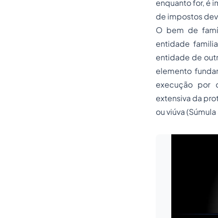
enquanto for, é i
de impostos devi
O bem de famíl
entidade famili
entidade de outr
elemento fundam
execução por dí
extensiva da pro
ou viúva (Súmula 