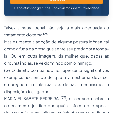
Os boletins são gratuitos. Não enviamos spam.
Privacidade
Talvez a seara penal não seja a mais adequada ao
[26]
tratamento do tema
.
Mas é urgente a adoção de alguma postura idônea, tal
como a fuga da presa que
sente
seu predador a rondá-
la. Ou, em outra imagem, da mulher que, dadas as
circunstâncias, se vê
dormindo com o inimigo.
(G) O direito comparado nos apresenta significativos
exemplos no sentido de que a via extrema deva ser
empregada na falência dos demais mecanismos à
disposição do julgador.
[27]
MARIA ELISABETE FERREIRA
, dissertando sobre o
ordenamento jurídico português, informa que apesar
de a solução penal não ser suficiente para erradicar o