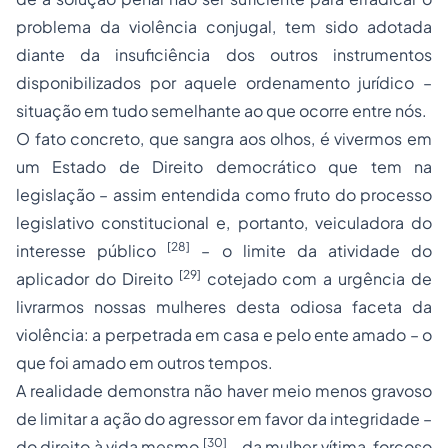
problema da violência conjugal, tem sido adotada
diante da insuficiência dos outros instrumentos
disponibilizados por aquele ordenamento jurídico –
situação em tudo semelhante ao que ocorre entre nós.
O fato concreto, que
sangra
aos olhos, é vivermos em
um Estado de Direito democrático que tem na
legislação – assim entendida como fruto do processo
legislativo constitucional e, portanto, veiculadora do
[28]
interesse público
– o limite da atividade do
[29]
aplicador do Direito
cotejado com a urgência de
livrarmos nossas mulheres desta odiosa faceta da
violência: a perpetrada em casa e pelo ente amado – o
que foi amado em outros tempos.
A realidade demonstra não haver meio menos gravoso
de limitar a ação do agressor
em favor da integridade –
[30]
do direito à vida mesmo
– da mulher vítima, forçoso