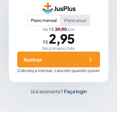
JusPlus
Plano mensal
Plano anual
de R$
29,50
por
2,95
R$
No primeiro mês
Assinar
Cobrança mensal, cancele quando quiser
Já é assinante?
Faça login