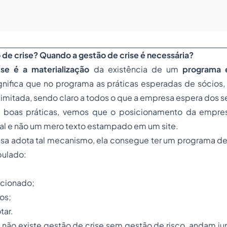
 de crise? Quando a gestão de crise é necessária?
se é a materialização
da existência de um
programa 
ignifica que no programa as práticas esperadas de sócios
elimitada, sendo claro a todos o que a empresa espera dos s
e boas práticas, vemos que o posicionamento da empre
real e não um mero texto estampado em um site.
a adota tal mecanismo, ela consegue ter um programa de 
pulado:
cionado;
os;
tar.
e, não existe gestão de crise sem gestão de risco, andam ju