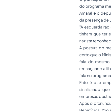
do programa mes
Amaral e o depu
da presença de um
"A esquerda radi
tinham que ter e
nazista reconheci
A postura do me
certo que o Minis
fala do mesmo 
rechaçando a li
fala no programa
Fato é que empr
sinalizando qu
empresas desta
Após o pronuncia
Benefícios Yoo