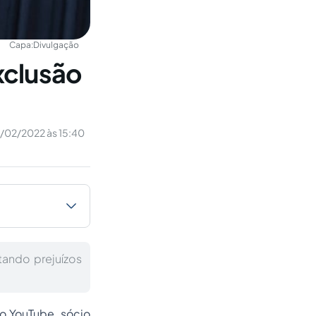
Capa:
Divulgação
xclusão
2/02/2022 às 15:40
tando prejuízos
o YouTube, sócio