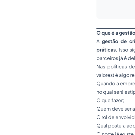
O que é a gestão
A
gestão de cri
práticas.
Isso s
parceiros já é d
Nas políticas d
valores) é algo 
Quando a empres
no qual será esti
O que fazer;
Quem deve ser a
O rol de envolvid
Qual postura ado
O norte já exist