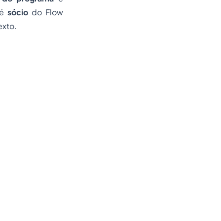
 é
sócio
do Flow
exto.