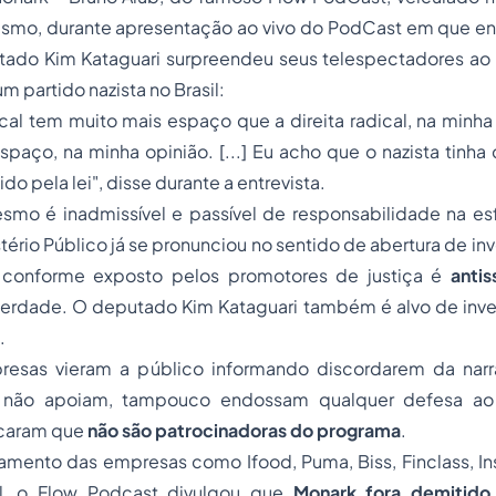
mo, durante apresentação ao vivo do PodCast em que ent
tado Kim Kataguari surpreendeu seus telespectadores ao p
 partido nazista no Brasil:
cal tem muito mais espaço que a direita radical, na minha
spaço, na minha opinião. [...] Eu acho que o nazista tinha 
do pela lei", disse durante a entrevista.
smo é inadmissível e passível de responsabilidade na esf
tério Público já se pronunciou no sentido de abertura de in
conforme exposto pelos promotores de justiça é
antis
berdade. O deputado Kim Kataguari também é alvo de inve
.
esas vieram a público informando discordarem da narr
e não apoiam, tampouco endossam qualquer defesa ao 
caram que
não são patrocinadoras do programa
.
mento das empresas como Ifood, Puma, Biss, Finclass, Ins
ul, o Flow Podcast divulgou que
Monark fora demitido