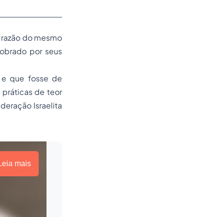
m razão do mesmo
cobrado por seus
 e que fosse de
práticas de teor
deração Israelita
Leia mais