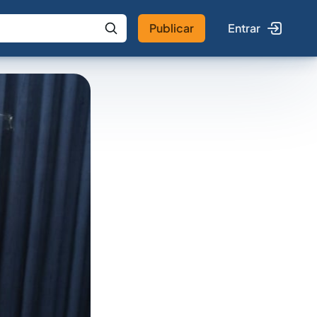
Publicar
Entrar
 IA
Buscar no Jus