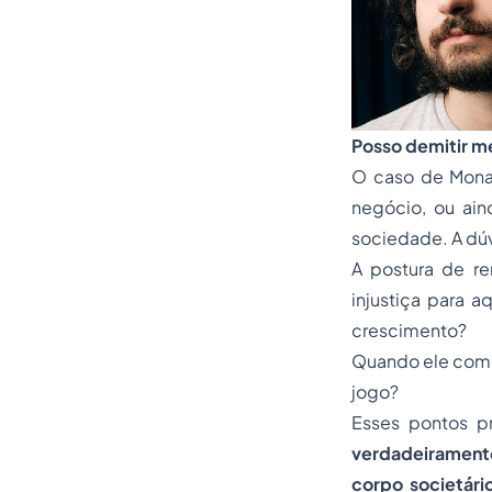
Posso demitir me
O caso de Monar
negócio, ou ai
sociedade. A dúv
A postura de r
injustiça para 
crescimento?
Quando ele come
jogo?
Esses pontos p
verdadeiramente
corpo societári