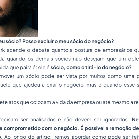
u sócio? Posso excluir o meu sócio do negócio?
k acende o debate quanto a postura de empresários qu
nda quando os demais sócios não desejam que um del
ida que paira é: ele é
sócio, como o tirá-lo do negócio?
emover um sócio pode ser vista por muitos como uma p
aquele que ajudou a criar o negócio, mas e quando esse s
te atos que colocam a vida da empresa ou até mesmo a r
recisam ser analisados e não devem ser ignorados.
Ne
 comprometido com o negócio. É possível a remoção de
o
. Ao longo do artigo, iremos abordar como pode ser fei