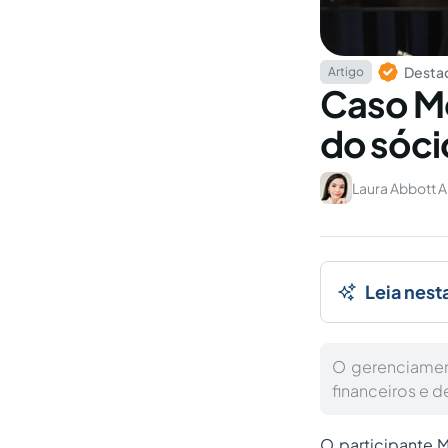
Destaq
Artigo
Caso Mo
do sóci
Laura Abbott A
Leia nest
O gerenciament
financeiros e 
O participante 