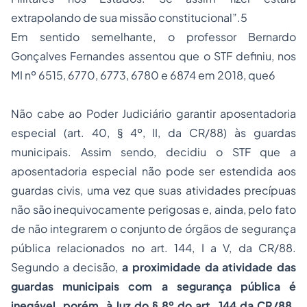
extrapolando de sua missão constitucional”.5
Em sentido semelhante, o professor Bernardo
Gonçalves Fernandes assentou que o STF definiu, nos
MI nº 6515, 6770, 6773, 6780 e 6874 em 2018, que6
Não cabe ao Poder Judiciário garantir aposentadoria
especial (art. 40, § 4º, II, da CR/88) às guardas
municipais. Assim sendo, decidiu o STF que a
aposentadoria especial não pode ser estendida aos
guardas civis, uma vez que suas atividades precípuas
não são inequivocamente perigosas e, ainda, pelo fato
de não integrarem o conjunto de órgãos de segurança
pública relacionados no art. 144, I a V, da CR/88.
Segundo a decisão,
a proximidade da atividade das
guardas municipais com a segurança pública é
inegável, porém, à luz do § 8º do art. 144 da CR/88,