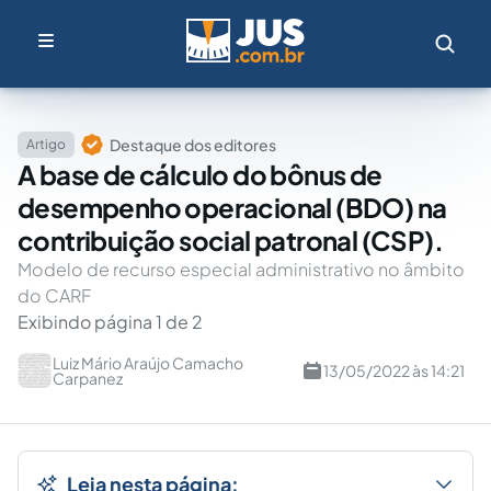
Destaque dos editores
Artigo
A base de cálculo do bônus de
desempenho operacional (BDO) na
contribuição social patronal (CSP).
Modelo de recurso especial administrativo no âmbito
do CARF
Exibindo página 1 de 2
Luiz Mário Araújo Camacho
13/05/2022 às 14:21
Carpanez
Leia nesta página: