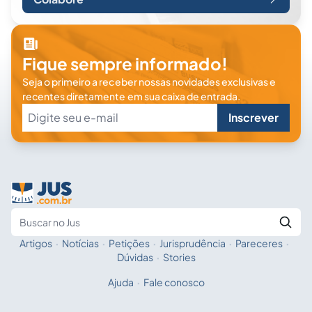
Fique sempre informado!
Seja o primeiro a receber nossas novidades exclusivas e
recentes diretamente em sua caixa de entrada.
Inscrever
Artigos
·
Notícias
·
Petições
·
Jurisprudência
·
Pareceres
·
Fale com a IA
Buscar no Jus
Dúvidas
·
Stories
Ajuda
·
Fale conosco