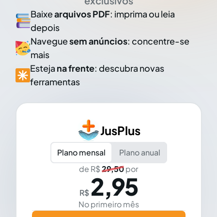
exclusivos
Baixe
arquivos PDF
: imprima ou leia
depois
Navegue
sem anúncios
: concentre-se
mais
Esteja
na frente
: descubra novas
ferramentas
JusPlus
Plano mensal
Plano anual
de R$
29,50
por
2,95
R$
No primeiro mês