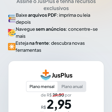
Assine o JusPlus e tenha recursos
exclusivos
Baixe
arquivos PDF
: imprima ou leia
depois
Navegue
sem anúncios
: concentre-se
mais
Esteja
na frente
: descubra novas
ferramentas
JusPlus
Plano mensal
Plano anual
de R$
29,50
por
2,95
R$