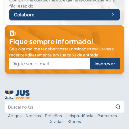
fácil e rápido!
Colabore
Fique sempre informado!
Seja o primeiro a receber nossas novidades exclusivas e
recentes diretamente em sua caixa de entrada.
Inscrever
Artigos
·
Notícias
·
Petições
·
Jurisprudência
·
Pareceres
·
Fale com a IA
Buscar no Jus
Dúvidas
·
Stories