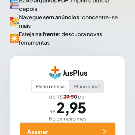
Baixe
arquivos PDF
: imprima ou leia
depois
Navegue
sem anúncios
: concentre-se
mais
Esteja
na frente
: descubra novas
ferramentas
JusPlus
Plano mensal
Plano anual
de R$
29,50
por
2,95
R$
No primeiro mês
Assinar