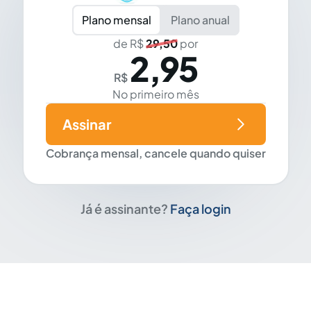
Plano mensal
Plano anual
de R$
29,50
por
2,95
R$
No primeiro mês
Assinar
Cobrança mensal, cancele quando quiser
Já é assinante?
Faça login