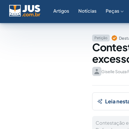
Artigos
Notícias
Peças
Dest
Petição
Contest
excesso
Giselle Souza 
Leia nest
Contestação em