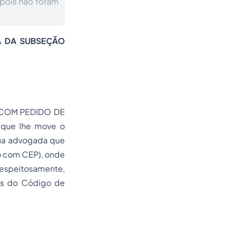
 pois não foram
A DA SUBSEÇÃO
CA COM PEDIDO DE
que lhe move o
 sua advogada que
to com CEP), onde
 respeitosamente,
tes do Código de