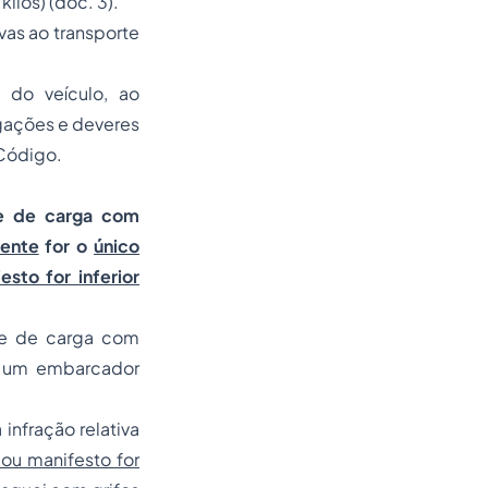
los) (doc. 3).
ivas ao transporte
o do veículo, ao
gações e deveres
 Código.
te de carga com
ente
for o
único
esto for inferior
rte de carga com
e um embarcador
 infração relativa
 ou manifesto for