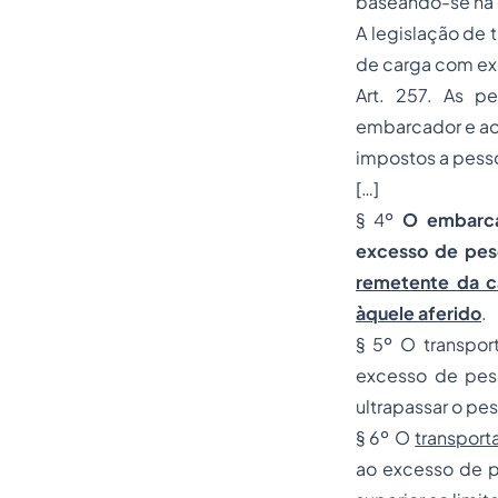
baseando-se na c
A legislação de t
de carga com ex
Art. 257. As pe
embarcador e ao
impostos a pess
[…]
§ 4º
O embarca
excesso de peso
remetente da c
àquele aferido
.
§ 5º O transpor
excesso de pes
ultrapassar o pes
§ 6º O
transport
ao excesso de p