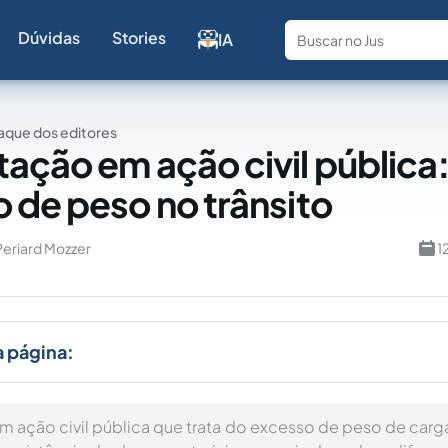
Dúvidas
Stories
IA
Fale com a
aque dos editores
ação em ação civil pública
 de peso no trânsito
Periard Mozzer
1
a página:
 ação civil pública que trata do excesso de peso de car