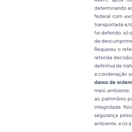
determinando ao
federal com exc
transportada e/
foi deferido, só
de descumpriment
Requereu o refer
referida decisã
definitiva de tr
a condenação so
danos de ordem 
meio ambiente; 
ao patrimônio pú
integridade físi
segurança pesso
ambiente; e (v) 