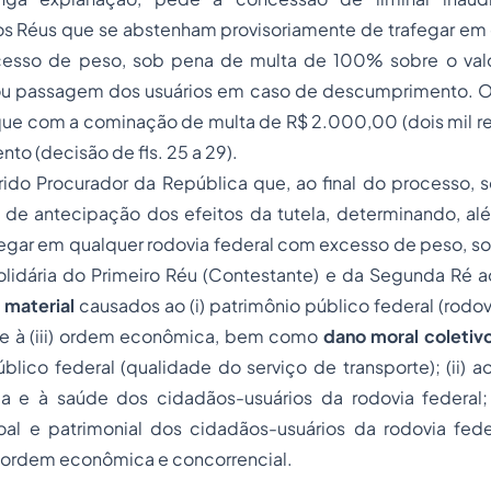
s Réus que se abstenham provisoriamente de trafegar em 
esso de peso, sob pena de multa de 100% sobre o valo
ou passagem dos usuários em caso de descumprimento. O
 que com a cominação de multa de R$ 2.000,00 (dois mil re
o (decisão de fls. 25 a 29).
ido Procurador da República que, ao final do processo, s
o de antecipação dos efeitos da tutela, determinando, a
afegar em qualquer rodovia federal com excesso de peso, s
lidária do Primeiro Réu (Contestante) e da Segunda Ré
material
causados ao (i) patrimônio público federal (rodovia
e à (iii) ordem econômica, bem como
dano moral coletiv
blico federal (qualidade do serviço de transporte); (ii) ao 
ca e à saúde dos cidadãos-usuários da rodovia federal; (
al e patrimonial dos cidadãos-usuários da rodovia feder
à ordem econômica e concorrencial.