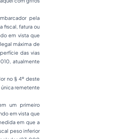
staquei com grifos
embarcador pela
 fiscal, fatura ou
endo em vista que
a legal máxima de
perfície das vias
2010, atualmente
dor no § 4º deste
a única remetente
 em um primeiro
endo em vista que
a medida em que a
al peso inferior