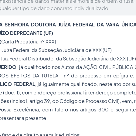
nexistência de danos materiais e morais de ordem difusa,
ualquer tipo de dano concreto individualizado.
MA SENHORA DOUTORA JUÍZA FEDERAL DA VARA ÚNIC
JUÍZO DEPRECANTE (UF)
(Carta Precatória nº XXX)
Juíza Federal da Subseção Judiciária de XXX (UF)
uiz Federal Distribuidor da Subseção Judiciária de XXX (UF)
UERIDO
, já qualificado nos Autos da AÇÃO CIVIL PÚBLI
S EFEITOS DA TUTELA, nº do processo em epígrafe, 
BLICO FEDERAL
, já igualmente qualificado, neste ato por
ve (doc. 1), com endereço profissional à (endereço comple
ões (inciso I, artigo 39, do Código de Processo Civil), vem,
ossa Excelência, com fulcro nos artigos 300 e seguin
apresentar a presente
fato e de direito a seguir aduzidos: