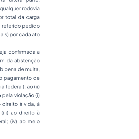
qualquer rodovia
r total da carga
 referido pedido
ais) por cada ato
eja confirmada a
lém da abstenção
ob pena de multa,
 ao pagamento de
 federal); ao (ii)
o
pela violação (i)
direito à vida, à
iii) ao direito à
al; (iv) ao meio