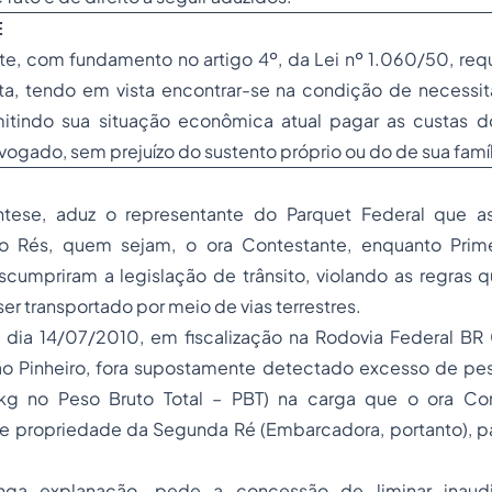
E
e, com fundamento no artigo 4º, da Lei nº 1.060/50, requ
ita, tendo em vista encontrar-se na condição de necessit
mitindo sua situação econômica atual pagar as custas 
ogado, sem prejuízo do sustento próprio ou do de sua famíli
ntese, aduz o representante do Parquet Federal que as
 Rés, quem sejam, o ora Contestante, enquanto Prime
cumpriram a legislação de trânsito, violando as regras q
ser transportado por meio de vias terrestres.
o dia 14/07/2010, em
fiscalização
na Rodovia Federal BR 
ão Pinheiro, fora supostamente detectado excesso de pe
kg no Peso Bruto Total – PBT) na carga que o ora Con
de
propriedade
da Segunda Ré (Embarcadora, portanto), pa
nga explanação, pede a concessão de liminar inaudit