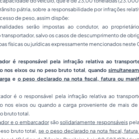
apacidade do veículo, que é de 23,00 toneladas (23.000 ki
rânsito pátria, sobre a responsabilidade por infrações relat
cesso de peso, assim dispõe:
nalidades serão impostas ao condutor, ao proprietári
 transportador, salvo os casos de descumprimento de obri
oas físicas ou jurídicas expressamente mencionados neste
dor é responsável pela infração relativa ao transpor
 nos eixos ou no peso bruto total
,
quando
simultaneam
arga
e
o peso declarado na nota fiscal, fatura ou manif
tador é o responsável pela infração relativa ao transpo
o nos eixos ou quando a carga proveniente de mais d
o bruto total.
ador e o embarcador
são
solidariamente responsáveis
pela
eso bruto total,
se o peso declarado na nota fiscal, fatura