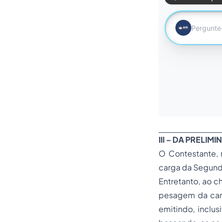
III – DA PRELI
O Contestante, m
carga da Segund
Entretanto, ao c
pesagem da carg
emitindo, inclus