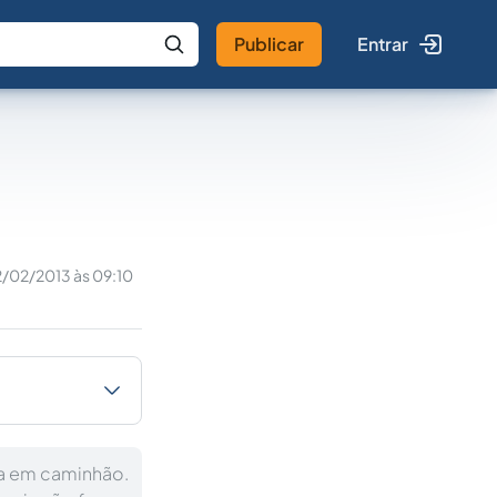
Publicar
Entrar
 IA
Buscar no Jus
:
2/02/2013 às 09:10
ga em caminhão.