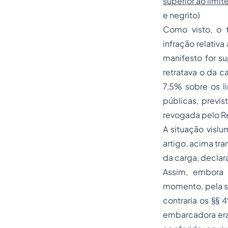
superior ao limit
e negrito)
Como visto, o 
infração relativa
manifesto for su
retratava o da c
7,5% sobre os li
públicas, previ
revogada pelo R
A situação vislu
artigo, acima tr
da carga, declara
Assim, embora 
momento, pela so
contraria os §§ 
embarcadora era