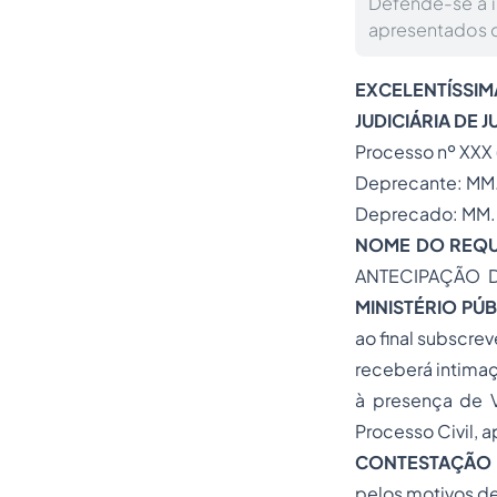
Defende-se a i
apresentados q
EXCELENTÍSSI
JUDICIÁRIA DE 
Processo
nº XXX 
Deprecante: MM. 
Deprecado: MM. J
NOME DO REQ
ANTECIPAÇÃO DO
MINISTÉRIO PÚ
ao final subscre
receberá intimaç
à presença de V
Processo Civil, 
CONTESTAÇÃO
pelos motivos de 