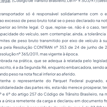
e legal
. (Código de Trânsito Brasileiro, Lei nº 9.503/97) (de
transportador só é responsável solidariamente com o 
 ao excesso de peso bruto total se o peso declarado na nota
perior ao limite legal. O que, repise-se, não é o caso, t
apacidade do veículo, sem contemplar, ainda, a tolerânci
mites de peso bruto transmitido por eixo de veículo à su
sta pela Resolução CONTRAN nº 353 de 24 de junho de 
esolução nº 365/2011, mas vigente à época.
mbrada na prática, que se adequa à relatada pelo legisla
anscrito, é a da Segunda Ré, enquanto embarcadora, sendo 
ndo peso na nota fiscal inferior ao aferido.
tenha o representante do Parquet Federal pugnado,
lidariedade das partes rés, esta não merece prosperar, t
4º e 6º do artigo 257 do Código de Trânsito Brasileiro, n
 a única remetente da carga e declarou em documento fisc