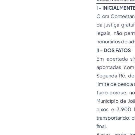
I – INICIALMENT
O ora Contestant
da justiça gratu
legais, não per
honorários
de adv
II – DOS FATOS
Em apertada sí
apontadas como
Segunda Ré, des
limite de peso a 
Tudo porque, n
Município de Jo
eixos e 3.900 
transportando, 
final.
Assim, após lo