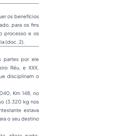
er os benefícios
ado, para os fins
do processo e os
a (doc. 2).
 partes por ele
iro Réu, e XXX,
ue disciplinam o
040, Km 148, no
so (3.320 kg nos
testante estava
ra o seu destino
a altera parte,