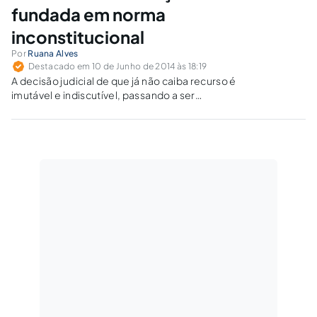
fundada em norma
inconstitucional
Por
Ruana Alves
Destacado em 10 de Junho de 2014 às 18:19
A decisão judicial de que já não caiba recurso é
imutável e indiscutível, passando a ser
revestida pelo princípio constitucional da coisa
julgada e da segurança jurídica. Contudo, é
possível relativizar a coisa julgada, quando
esta for inconstitucional.