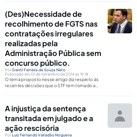
(Des)Necessidade de
recolhimento de FGTS nas
contratações irregulares
realizadas pela
Administração Pública sem
concurso público.
Por
Gentil Ferreira de Souza Neto
Publicado em 01 de Setembro de 2014 às 19:18
O tema proposto nesse artigo diz respeito às
recentes decisões que o STF tem tomado a
respeito da matéria em Repercussão Geral e a
possibilidade da futura ocorrência da coisa
julgada inconstitucional em razão da
A injustiça da sentença
pendência de ADI tratando da mesma
questão.
transitada em julgado e a
ação rescisória
Por
Luiz Fernando Valladão Nogueira