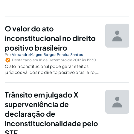
O valor do ato
inconstitucional no direito
positivo brasileiro
Por
Alexandre Magno Borges Pereira Santos
Destacado em 18 de Dezembro de 2012 às 15:30
O ato inconstitucional pode gerar efeitos
jurídicos válidos no direito positivo brasileiro,
nas hipóteses de coisa julgada
inconstitucional, dos efeitos da declaração de
inconstitucionalidade por omissão parcial e da
Trânsito em julgado X
situação jurídica da lei em confronto com
Constituição anterior.
superveniência de
declaração de
inconstitucionalidade pelo
STF