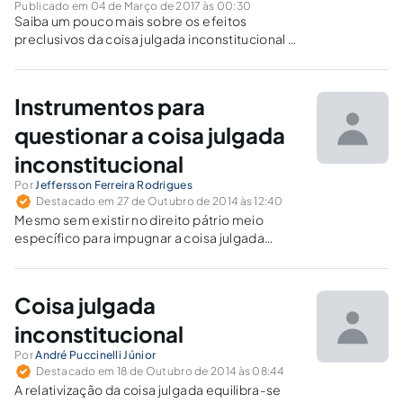
Publicado em 04 de Março de 2017 às 00:30
Saiba um pouco mais sobre os efeitos
preclusivos da coisa julgada inconstitucional e
a possibilidade de relativização desta,
mediante os instrumentos adequados.
Instrumentos para
questionar a coisa julgada
inconstitucional
Por
Jeffersson Ferreira Rodrigues
Destacado em 27 de Outubro de 2014 às 12:40
Mesmo sem existir no direito pátrio meio
específico para impugnar a coisa julgada
inconstitucional, sua desconstituição pode ser
obtida pelo uso de mecanismos já existentes,
o que, todavia, não afasta a necessidade de
Coisa julgada
inovação legislativa sobre o tema.
inconstitucional
Por
André Puccinelli Júnior
Destacado em 18 de Outubro de 2014 às 08:44
A relativização da coisa julgada equilibra-se