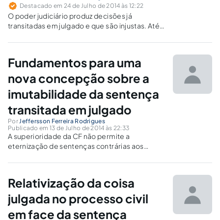
Destacado em 24 de Julho de 2014 às 12:22
O poder judiciário produz decisões já
transitadas em julgado e que são injustas. Até
onde o valor segurança jurídica deve
prevalecer sobre o valor justiça?
Fundamentos para uma
nova concepção sobre a
imutabilidade da sentença
transitada em julgado
Por
Jeffersson Ferreira Rodrigues
Publicado em 13 de Julho de 2014 às 22:33
A superioridade da CF não permite a
eternização de sentenças contrárias aos
comandos constitucionais, sendo imperioso
rever a ideia de indiscutibilidade da coisa
julgada inconstitucional à luz de princípios que
Relativização da coisa
autorizam afastar o da segurança jurídica.
julgada no processo civil
em face da sentença