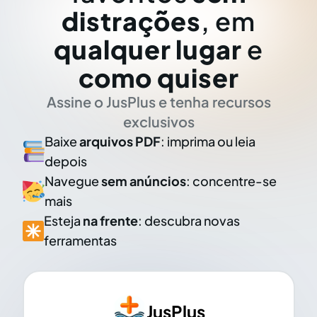
distrações
, em
qualquer lugar
e
como quiser
Assine o JusPlus e tenha recursos
exclusivos
Baixe
arquivos PDF
: imprima ou leia
depois
Navegue
sem anúncios
: concentre-se
mais
Esteja
na frente
: descubra novas
ferramentas
JusPlus