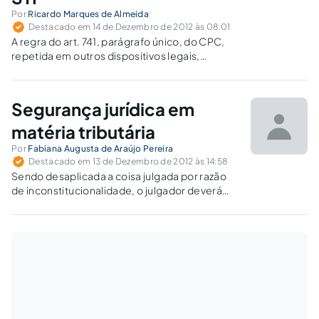
Por
Ricardo Marques de Almeida
Destacado em 14 de Dezembro de 2012 às 08:01
A regra do art. 741, parágrafo único, do CPC,
repetida em outros dispositivos legais,
aperfeiçoou o controle da constitucionalidade
das leis e conferiu mais segurança jurídica ao
sistema porque não há segurança na
Segurança jurídica em
inconstitucionalidade.
matéria tributária
Por
Fabiana Augusta de Araújo Pereira
Destacado em 13 de Dezembro de 2012 às 14:58
Sendo desaplicada a coisa julgada por razão
de inconstitucionalidade, o julgador deverá
analisar o caso concreto e verificar o que seria
menos danoso à sociedade, havendo,
inclusive, a possibilidade de modulação de
efeitos da sentença.