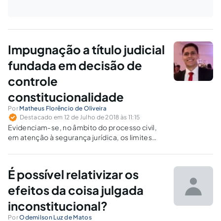
Impugnação a título judicial
fundada em decisão de
controle
constitucionalidade
Por
Matheus Florêncio de Oliveira
Destacado em 12 de Julho de 2018 às 11:15
Evidenciam-se, no âmbito do processo civil,
em atenção à segurança jurídica, os limites
subjetivos, objetivos, temporais e territoriais
da coisa julgada e a sistemática da
impugnação ao cumprimento de sentença.
É possível relativizar os
efeitos da coisa julgada
inconstitucional?
Por
Odemilson Luz de Matos