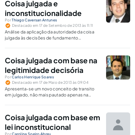
Coisa julgada e
mediante ação rescisória.
inconstitucionalidade
Por
Thiago Caversan Antunes
Destacado em 17 de Setembro de 2013 às 11:11
Análise da aplicação da autoridade da coisa
julgada às decisões de fundamento
inconstitucional.
Coisa julgada com base na
legitimidade decisória
Por
Carlos Henrique Soares
Destacado em 17 de Maio de 2013 às 09:04
Apresenta-se um novo conceito de transito
em julgado, não mais pautado apenas na
preclusão temporal ou consumativa, mas
também na legitimidade decisória.
Coisa julgada com base em
lei inconstitucional
Por
Carolina Soeiro Abreu