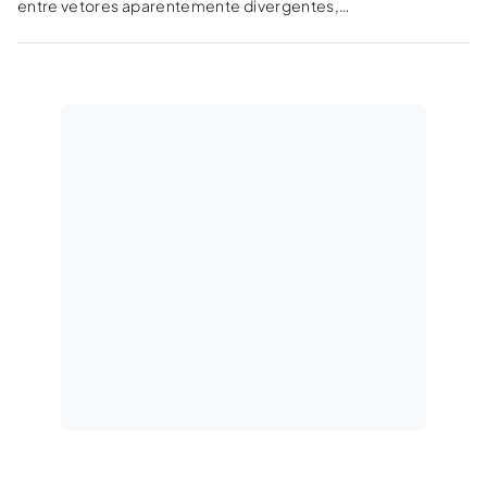
entre vetores aparentemente divergentes,
mas que dialogam constantemente
(segurança jurídica e supremacia
constitucional), sendo, pois, retrógrado o
enfoque da imutabilidade decisional como um
dogma absoluto.