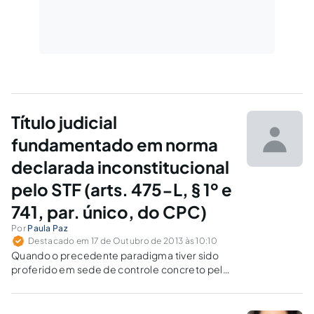
Título judicial
fundamentado em norma
declarada inconstitucional
pelo STF (arts. 475-L, § 1º e
741, par. único, do CPC)
Por
Paula Paz
Destacado em 17 de Outubro de 2013 às 10:10
Quando o precedente paradigma tiver sido
proferido em sede de controle concreto pelo
STF, para afastar a pretensão de satisfação do
título judicial, exige-se desconstituição do
julgado em tela, o que só pode ser deduzido