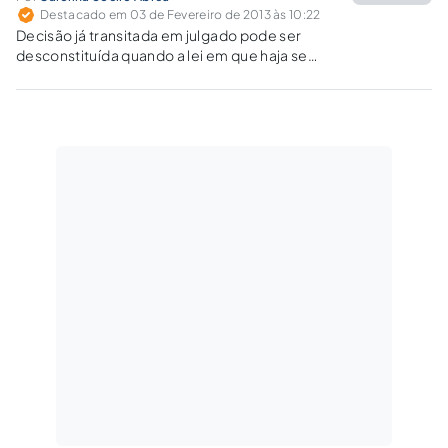
Destacado em 03 de Fevereiro de 2013 às 10:22
Decisão já transitada em julgado pode ser
desconstituída quando a lei em que haja se
fundado venha a ser, posteriormente,
declarada inconstitucional pelo STF em sede
de ADI, inclusive por meio de ação de
declaratória de nulidade.