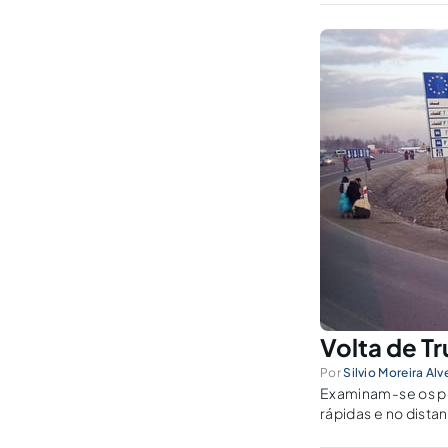
presidência dos Es
Volta de Tr
Por
Silvio Moreira Alv
Examinam-se os p
rápidas e no dista