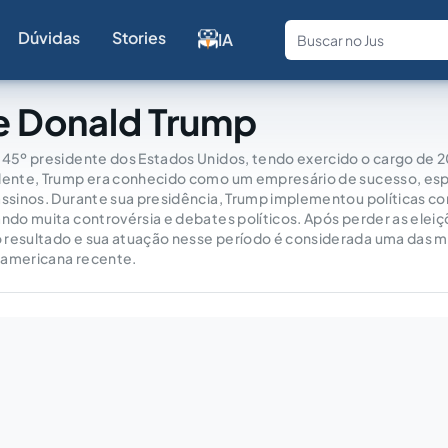
Dúvidas
Stories
IA
Fale com a
e Donald Trump
 45º presidente dos Estados Unidos, tendo exercido o cargo de 2
idente, Trump era conhecido como um empresário de sucesso, es
assinos. Durante sua presidência, Trump implementou políticas c
ando muita controvérsia e debates políticos. Após perder as elei
 resultado e sua atuação nesse período é considerada uma das 
ca americana recente.