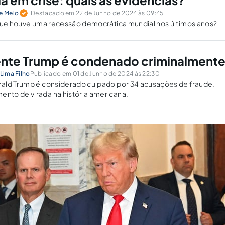
 em crise: quais as evidências?
de Melo
Destacado em 22 de Junho de 2024 às 09:45
 que houve uma recessão democrática mundial nos últimos anos?
ente Trump é condenado criminalment
 Lima Filho
Publicado em 01 de Junho de 2024 às 22:30
ald Trump é considerado culpado por 34 acusações de fraude,
to de virada na história americana.