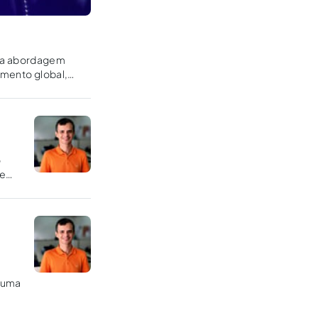
uma abordagem
imento global,
o
de
m uma
 na