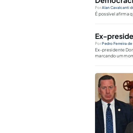
Democracia
Por
Alan Cavalcanti 
É possível afirma
Ex-presid
Por
Pedro Ferreira de
Ex-presidente Don
marcando um momen