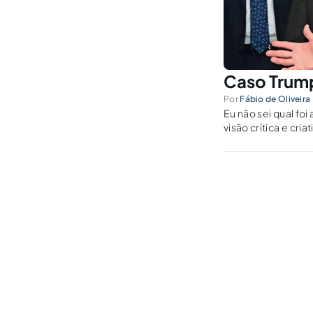
Caso Trump:
Por
Fábio de Oliveira
Eu não sei qual fo
visão crítica e cr
enfrenta.