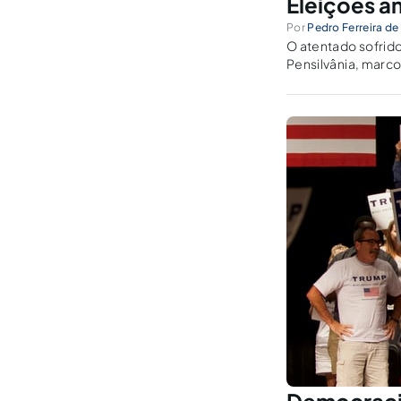
Eleições a
Por
Pedro Ferreira de
O atentado sofrido
Pensilvânia, marco
conhecido por seu
gerando...