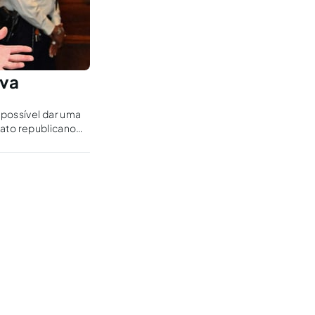
iva
 possível dar uma
dato republicano