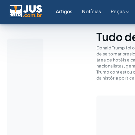
Artigos
Notícias
Peças
Tudo d
Donald Trump foi o
de se tornar pres
área de hotéis e c
nacionalistas, ger
Trump contestou o
da história políti