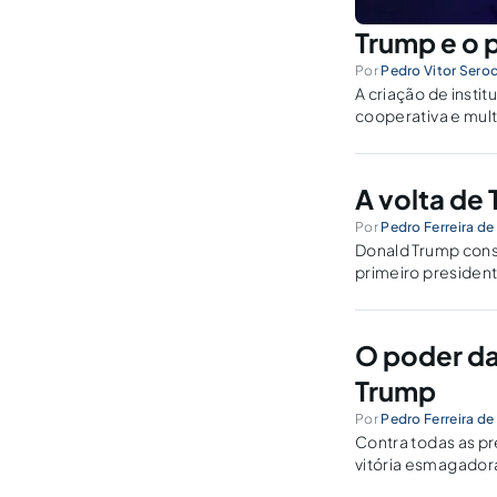
Trump e o 
Por
Pedro Vitor Sero
A criação de inst
cooperativa e mult
ainda que desafios
A volta de
Por
Pedro Ferreira de
Donald Trump cons
primeiro president
quatro anos fora d
O poder da
Trump
Por
Pedro Ferreira de
Contra todas as p
vitória esmagador
conquistar um seg