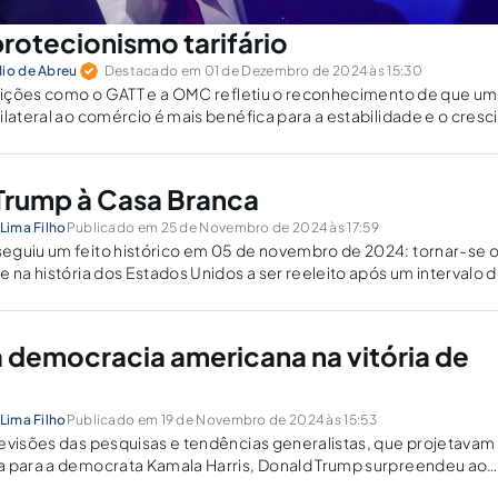
protecionismo tarifário
dio de Abreu
Destacado em 01 de Dezembro de 2024 às 15:30
ituições como o GATT e a OMC refletiu o reconhecimento de que 
ilateral ao comércio é mais benéfica para a estabilidade e o cresc
 e tensões persistam no sistema atual.
 Trump à Casa Branca
 Lima Filho
Publicado em 25 de Novembro de 2024 às 17:59
eguiu um feito histórico em 05 de novembro de 2024: tornar-se 
e na história dos Estados Unidos a ser reeleito após um intervalo 
o cargo, tornando-se o 45º e 47º Presidente do...
 democracia americana na vitória de
 Lima Filho
Publicado em 19 de Novembro de 2024 às 15:53
revisões das pesquisas e tendências generalistas, que projetava
a para a democrata Kamala Harris, Donald Trump surpreendeu ao
undo mandato, sucedendo quatro anos de governo de Joe Biden,