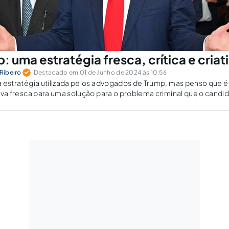
 uma estratégia fresca, crítica e criat
 Ribeiro
Destacado em 01 de Junho de 2024 às 10:56
i a estratégia utilizada pelos advogados de Trump, mas penso que é
iativa fresca para uma solução para o problema criminal que o candi