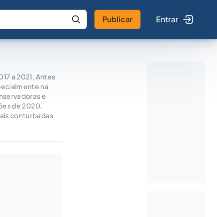
Publicar
Entrar
 IA
Buscar no Jus
017 a 2021. Antes
pecialmente na
onservadoras e
ções de 2020,
mais conturbadas