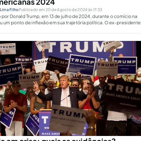
mericanas 2024
 Lima Filho
Publicado em 20 de Agosto de 2024 às 17:33
 por Donald Trump, em 13 de julho de 2024, durante o comício na
u um ponto de inflexão em sua trajetória política. O ex-presidente
 discurso contundente e polarizador, teve sua vida ameaçada,