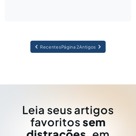
Recentes
Página 2
Antigos
Leia seus artigos
favoritos
sem
distrações
, em