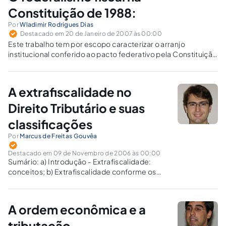
Constituição de 1988:
Por
Wladimir Rodrigues Dias
Destacado em 20 de Janeiro de 2007 às 00:00
Este trabalho tem por escopo caracterizar o arranjo
institucional conferido ao pacto federativo pela Constituição
do Brasil de 1988, especialmente sua face financeiro-fiscal,
e analisar o desenvolvimento desse modelo original.
A extrafiscalidade no
Direito Tributário e suas
classificações
Por
Marcus de Freitas Gouvêa
Destacado em 09 de Novembro de 2006 às 00:00
Sumário: a) Introdução - Extrafiscalidade:
conceitos; b) Extrafiscalidade conforme os
valores constitucionais; c) Extrafiscalidade
conforme os aspectos essenciais da norma
tributária; d) Extrafiscalidade e a indução ou
A ordem econômica e a
repressão a comportamentos; e)
Extrafiscalidade e o aumento, redução ou
tributação