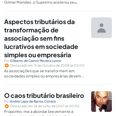
Gilmar Mendes, o Supremo acelerou seu
ritmo. As súmulas vinculantes, o requisito da
repercussão geral e a "objetivação" do
controle difuso de constitucionalidade
Aspectos tributários da
transformaram a Corte num verdadeiro
Tribunal Constitucional. O debate tributário…
transformação de
associação sem fins
lucrativos em sociedade
simples ou empresária
Por
Gilberto de Castro Moreira Junior
Destacado em 13 de Outubro de 2008 às 00:00
As associações que se transformem em
sociedades simples ou empresárias devem
pagar imposto de renda sobre eventuais
ganhos de capital obtidos na operação?
O caos tributário brasileiro
Por
Andrei Lapa de Barros Correia
Destacado em 26 de Julho de 2007 às 00:00
Proponho-me a abordar brevemente a