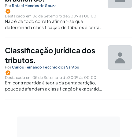
Por
Rafael Mendes de Souza
Destacado em 06 de Setembro de 2009 às 00:00
Não é de todo correto afirmar-se que
determinada classificação de tributos é certa
ou errada. O mais adequado é levar em
consideração se a mesma possui alguma
finalidade útil e se didaticamente contribui
Classificação jurídica dos
para o estudo do sistema tributário. Além…
tributos.
Por
Carlos Fernando Fecchio dos Santos
Destacado em 05 de Setembro de 2009 às 00:00
Em contrapartida à teoria da pentapartição,
poucos defendem a classificação hexapartida
dos tributos. Defenderemos uma sexta
espécie, que não é a contribuição para o
custeio do serviço de iluminação pública.