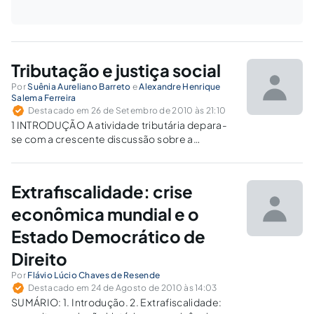
Tributação e justiça social
Por
Suênia Aureliano Barreto
e
Alexandre Henrique
Salema Ferreira
Destacado em 26 de Setembro de 2010 às 21:10
1 INTRODUÇÃO A atividade tributária depara-
se com a crescente discussão sobre a
possibilidade fática de cerceamento das
disponibilidades financeiras necessárias à
manutenção e ao desenvolvimento do ser
Extrafiscalidade: crise
humano. Neste particular, a política tributária
brasileira é singular e merecedora de atenção,
econômica mundial e o
…
Estado Democrático de
Direito
Por
Flávio Lúcio Chaves de Resende
Destacado em 24 de Agosto de 2010 às 14:03
SUMÁRIO: 1. Introdução. 2. Extrafiscalidade: