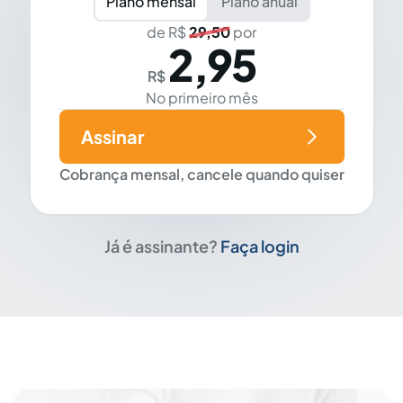
Plano mensal
Plano anual
de R$
29,50
por
2,95
R$
No primeiro mês
Assinar
Cobrança mensal, cancele quando quiser
Já é assinante?
Faça login