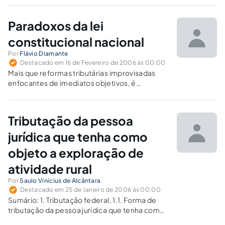
libertar-se de algumas verdades científicas do
Direito Tributário.
Paradoxos da lei
constitucional nacional
Por
Flávio Diamante
Destacado em 16 de Fevereiro de 2006 às 00:00
Mais que reformas tributárias improvisadas
enfocantes de imediatos objetivos, é
necessária a revisão das disposições legais
vigentes e a racionalização dos tortuosos
remendos. A constante visagem de soluções
Tributação da pessoa
emergenciais ou de metas transitórias
permitiu falhas daninhas. Há necessidade de
jurídica que tenha como
uma...
objeto a exploração de
atividade rural
Por
Saulo Vinícius de Alcântara
Destacado em 25 de Janeiro de 2006 às 00:00
Sumário: 1. Tributação federal, 1.1. Forma de
tributação da pessoa jurídica que tenha como
objeto a exploração da atividade rural, 1.2.