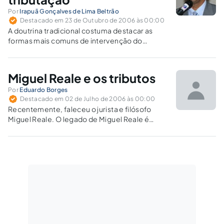
manutenção da carga...
Por
Irapuã Gonçalves de Lima Beltrão
Destacado em 23 de Outubro de 2006 às 00:00
A doutrina tradicional costuma destacar as
formas mais comuns de intervenção do
Estado no domínio econômico, dissertando
ora pela sua atuação direta através de serviços
públicos ou outras formas de exploração e
Miguel Reale e os tributos
tantas outras vezes pela disciplina feita pelos
organismos…
Por
Eduardo Borges
Destacado em 02 de Julho de 2006 às 00:00
Recentemente, faleceu o jurista e filósofo
Miguel Reale. O legado de Miguel Reale é
inestimável no campo da ciência jurídica e da
filosofia. Dentre suas incontáveis
contribuições, destaco uma diretamente
aplicável em matéria tributária. Trata-se do
ensaio "Variações sobre a…