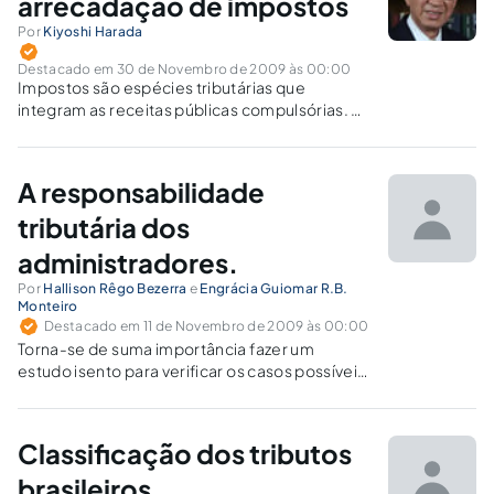
arrecadação de impostos
Por
Kiyoshi Harada
Destacado em 30 de Novembro de 2009 às 00:00
Impostos são espécies tributárias que
integram as receitas públicas compulsórias. E
as receitas públicas constituem bens públicos
indisponíveis, inegociáveis e irrenunciáveis,
porque existem como meios necessários ao
A responsabilidade
cumprimento das finalidades do Estado. Os
impostos destinam-se ao custeio de serviços
tributária dos
públicos…
administradores.
Por
Hallison Rêgo Bezerra
e
Engrácia Guiomar R.B.
Monteiro
Destacado em 11 de Novembro de 2009 às 00:00
Torna-se de suma importância fazer um
estudo isento para verificar os casos possíveis
de se colocar os administradores como
legitimados passivos na execução fiscal.
Classificação dos tributos
brasileiros.