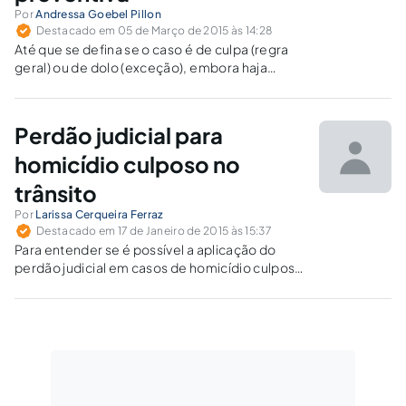
Por
Andressa Goebel Pillon
Destacado em 05 de Março de 2015 às 14:28
Até que se defina se o caso é de culpa (regra
geral) ou de dolo (exceção), embora haja
clamor público, não há como decretar
preliminarmente a prisão preventiva.
Perdão judicial para
homicídio culposo no
trânsito
Por
Larissa Cerqueira Ferraz
Destacado em 17 de Janeiro de 2015 às 15:37
Para entender se é possível a aplicação do
perdão judicial em casos de homicídio culposo
sob condução de um veículo, é necessária a
análise conjunta do Código Penal e do Código
de Trânsito Brasileiro.