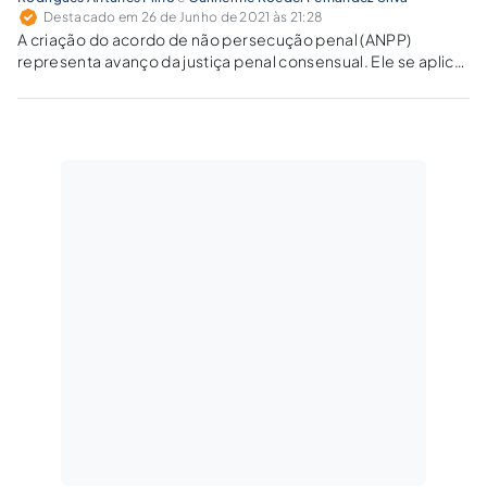
Destacado em 26 de Junho de 2021 às 21:28
A criação do acordo de não persecução penal (ANPP)
representa avanço da justiça penal consensual. Ele se aplica
a homicídios cometidos na direção de veículos
automotores?