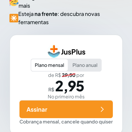
mais
Esteja
na frente
: descubra novas
ferramentas
JusPlus
Plano mensal
Plano anual
de R$
29,50
por
2,95
R$
No primeiro mês
Assinar
Cobrança mensal, cancele quando quiser