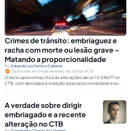
Crimes de trânsito: embriaguez e
racha com morte ou lesão grave –
Matando a proporcionalidade
Por
Eduardo Luiz Santos Cabette
Destacado em 04 de Fevereiro de 2018 às 18:25
O texto apresenta crítica às alterações da Lei 13.546/17 no
CTB, com destaque à violação da proporcionalidade e às
possíveis soluções práticas.
A verdade sobre dirigir
embriagado e a recente
alteração no CTB
Por
Dagoberto Oliveira das Virgens