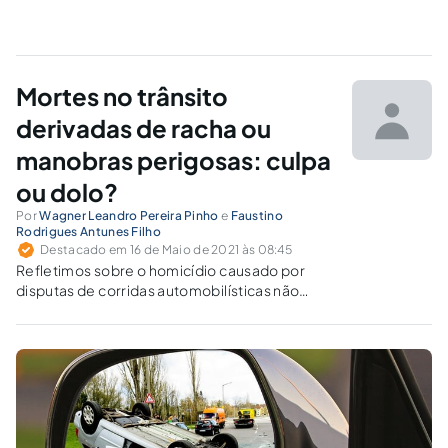
Mortes no trânsito
derivadas de racha ou
manobras perigosas: culpa
ou dolo?
Por
Wagner Leandro Pereira Pinho
e
Faustino
Rodrigues Antunes Filho
Destacado em 16 de Maio de 2021 às 08:45
Refletimos sobre o homicídio causado por
disputas de corridas automobilísticas não
autorizadas em vias públicas e manobras
perigosas, previsto no artigo 308 do CTB, na
perspectiva do dolo e da culpa.