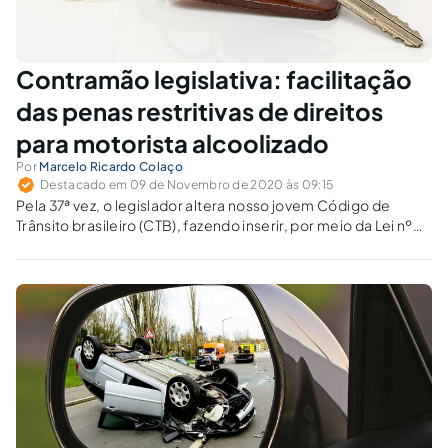
Contramão legislativa: facilitação
das penas restritivas de direitos
para motorista alcoolizado
Por
Marcelo Ricardo Colaço
Destacado em 09 de Novembro de 2020 às 09:15
Pela 37ª vez, o legislador altera nosso jovem Código de
Trânsito brasileiro (CTB), fazendo inserir, por meio da Lei nº
14.071, de 14 de outubro de 2020, o contraditório art. 312-B,
o qual dispõe sobre a permissão de penas restritivas de
direitos.