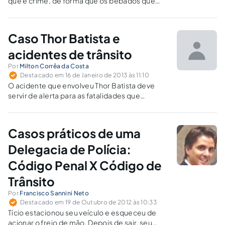
que é crime, de forma que os bêbados que
dirigem devem ser punidos, mas é preciso
aplicar corretamente a legislação em vigor.
Caso Thor Batista e
acidentes de trânsito
Por
Milton Corrêa da Costa
Destacado em 16 de Janeiro de 2013 às 11:10
O acidente que envolveu Thor Batista deve
servir de alerta para as fatalidades que
ocorrem no trânsito envolvendo jovens.
Casos práticos de uma
Delegacia de Polícia:
Código Penal X Código de
Trânsito
Por
Francisco Sannini Neto
Destacado em 19 de Outubro de 2012 às 10:33
Tício estacionou seu veículo e esqueceu de
acionar o freio de mão. Depois de sair, seu