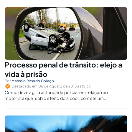
Processo penal de trânsito: elejo a
vida à prisão
Por
Marcelo Ricardo Colaço
Destacado em 06 de Agosto de 2018 às 15:33
Como deve agir a autoridade policial em relação ao
motorista que, sob o efeito do álcool, comete um
atropelamento, gerando lesão corporal, mas evita o mal
maior e presta pronto e eficaz socorro à vítima? Teria o
motorista embriagado direito a não ser preso em flagrante?