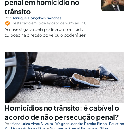
penal em homicídio no
trânsito
Por
Henrique Gonçalves Sanches
Destacado em 13 de Agosto de 2022 às 11:10
Ao investigado pela prática do homicídio
culposo na direção do veículo poderá ser
proposto o acordo de não persecução penal?
Homicídios no trânsito: é cabível o
acordo de não persecução penal?
Por
Maria Luiza Alves Silveira
,
Wagner Leandro Pereira Pinho
,
Faustino
Rodrigues Antunes Filho
e
Guilherme Roedel Fernandez Silva