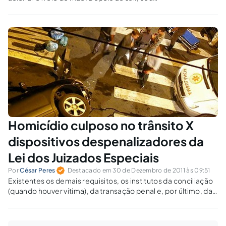
carro correu ladeira abaixo, atropelando e
matando três pessoas. Qual o crime
cometido?
Homicídio culposo no trânsito X
dispositivos despenalizadores da
Lei dos Juizados Especiais
Por
César Peres
Destacado em 30 de Dezembro de 2011 às 09:51
Existentes os demais requisitos, os institutos da conciliação
(quando houver vítima), da transação penal e, por último, da
suspensão condicional do processo, deverão ser propostos
também a todos os crimes apenados com detenção.