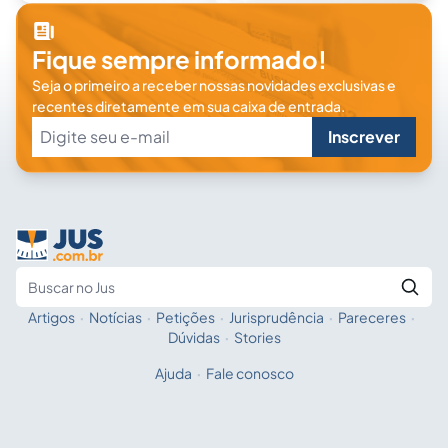
Fique sempre informado!
Seja o primeiro a receber nossas novidades exclusivas e
recentes diretamente em sua caixa de entrada.
Inscrever
Artigos
·
Notícias
·
Petições
·
Jurisprudência
·
Pareceres
·
Fale com a IA
Buscar no Jus
Dúvidas
·
Stories
Ajuda
·
Fale conosco