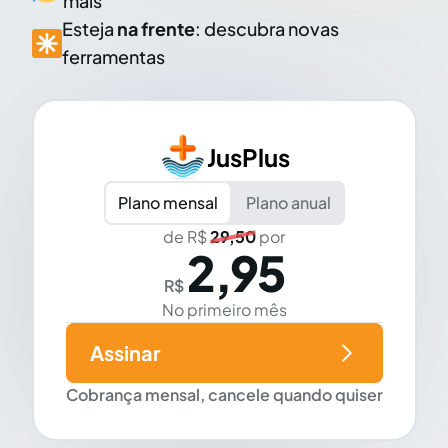
mais
Esteja
na frente
: descubra novas
ferramentas
JusPlus
Plano mensal
Plano anual
de R$
29,50
por
2,95
R$
No primeiro mês
Assinar
Cobrança mensal, cancele quando quiser