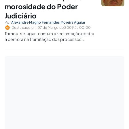
morosidade do Poder
Judiciário
Por
Alexandre Magno Fernandes Moreira Aguiar
Destacado em 07 de Março de 2009 às 00:00
Tornou-se lugar-comum a reclamação contra
a demora na tramitação dos processos
judiciais. E não se pode negar a sua
pertinência: na Justiça Federal, por exemplo, é
comum que a citação seja feita mais de um ano
depois do protocolo da…