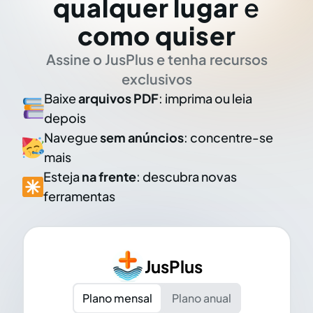
qualquer lugar
e
como quiser
Assine o JusPlus e tenha recursos
exclusivos
Baixe
arquivos PDF
: imprima ou leia
depois
Navegue
sem anúncios
: concentre-se
mais
Esteja
na frente
: descubra novas
ferramentas
JusPlus
Plano mensal
Plano anual