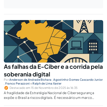
As falhas da E-Ciber e a corrida pela
soberania digital
Por
Anderson de Andrade Bichara
,
Agostinho Gomes Cascardo Junior
,
Franco Perazzoni
e
Ralph de Lima Xavier
Destacado em 15 de Novembro de 2025 às 16:35
A fragilidade da Estratégia Nacional de Cibersegurança
expõe o Brasil a riscos digitais. É necessário um marco
jurídico vinculante que garanta soberania e resiliência.