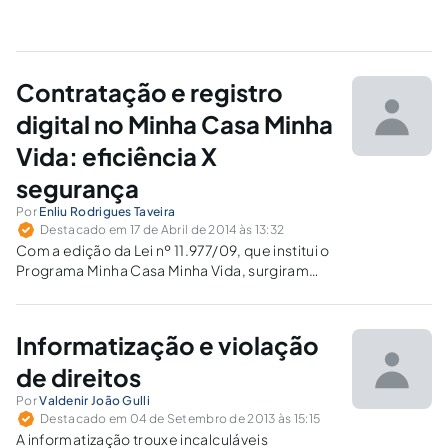
Contratação e registro
digital no Minha Casa Minha
Vida: eficiência X
segurança
Por
Enliu Rodrigues Taveira
Destacado em 17 de Abril de 2014 às 13:32
Com a edição da Lei nº 11.977/09, que institui o
Programa Minha Casa Minha Vida, surgiram
inovações que contribuíram com o direito, em
especial, com o direito empresarial digital.
Informatização e violação
de direitos
Por
Valdenir João Gulli
Destacado em 04 de Setembro de 2013 às 15:15
A informatização trouxe incalculáveis