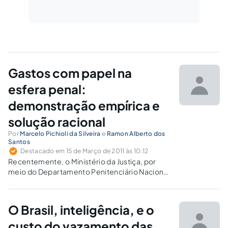
Gastos com papel na
esfera penal:
demonstração empírica e
solução racional
Por
Marcelo Pichioli da Silveira
e
Ramon Alberto dos
Santos
Destacado em 15 de Março de 2011 às 10:12
Recentemente, o Ministério da Justiça, por
meio do Departamento Penitenciário Nacional
e de seu respectivo InfoPen (Sistema
Integrado de Informações Penitenciárias),
noticiou aos juristas (e à sociedade) dados
O Brasil, inteligência, e o
alarmantes – como se faz nos meados de
todos os anos. Trata-se…
custo do vazamento das