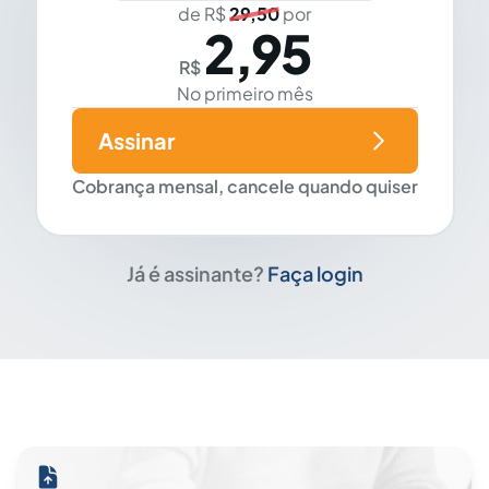
de R$
29,50
por
2,95
R$
No primeiro mês
Assinar
Cobrança mensal, cancele quando quiser
Já é assinante?
Faça login