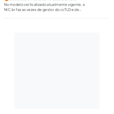
No modelo verticalizado atualmente vigente, o
NIC.br faz as vezes de gestor do ccTLD e de
registrador, ao tempo que poderia haver uma
multiplicidade de registradores no mercado
nacional competindo por preços, qualidade e
prestando serviços de valor agregado.