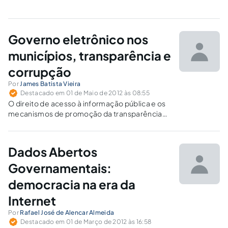
Governo eletrônico nos
municípios, transparência e
corrupção
Por
James Batista Vieira
Destacado em 01 de Maio de 2012 às 08:55
O direito de acesso à informação pública e os
mecanismos de promoção da transparência
são instrumentos para o desenvolvimento das
instituições e da participação cidadã,
indispensáveis à prevenção e o combate à
Dados Abertos
corrupção.
Governamentais:
democracia na era da
Internet
Por
Rafael José de Alencar Almeida
Destacado em 01 de Março de 2012 às 16:58