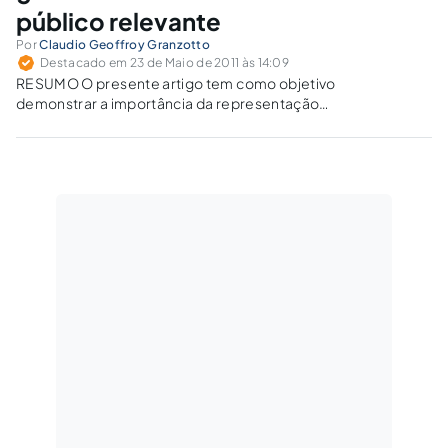
público relevante
Por
Claudio Geoffroy Granzotto
Destacado em 23 de Maio de 2011 às 14:09
RESUMO O presente artigo tem como objetivo
demonstrar a importância da representação
judicial do agente público elaborada pela
Advocacia-Geral da União - AGU em razão de
um ato praticado no exercício de seu mister.
Em outras palavras, o agente público…