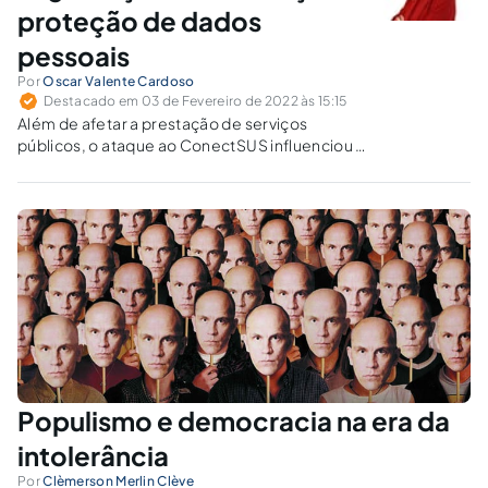
proteção de dados
pessoais
Por
Oscar Valente Cardoso
Destacado em 03 de Fevereiro de 2022 às 15:15
Além de afetar a prestação de serviços
públicos, o ataque ao ConectSUS influenciou a
circulação de pessoas, tendo em vista que,
entre as diversas funções do aplicativo, está a
emissão de comprovantes de vacinação
contra a Covid-19.
Populismo e democracia na era da
intolerância
Por
Clèmerson Merlin Clève