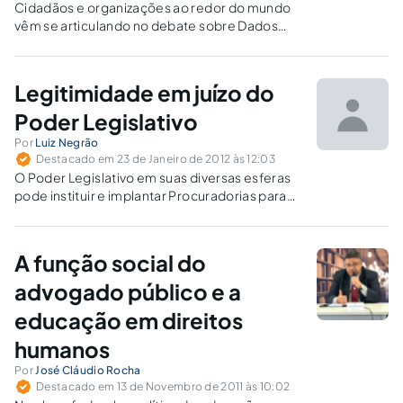
Cidadãos e organizações ao redor do mundo
vêm se articulando no debate sobre Dados
Abertos Governamentais - informações
públicas livres para qualquer pessoa acessar,
analisar e reutilizar, com qualquer finalidade.
Legitimidade em juízo do
Poder Legislativo
Por
Luiz Negrão
Destacado em 23 de Janeiro de 2012 às 12:03
O Poder Legislativo em suas diversas esferas
pode instituir e implantar Procuradorias para
representação em juízo, com exceção de
cobrança judicial de dívidas com o Legislativo.
A função social do
advogado público e a
educação em direitos
humanos
Por
José Cláudio Rocha
Destacado em 13 de Novembro de 2011 às 10:02