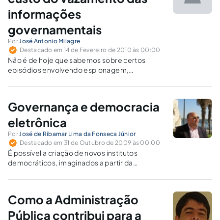
informações
governamentais
Por
José Antonio Milagre
Destacado em 14 de Fevereiro de 2010 às 00:00
Não é de hoje que sabemos sobre certos
episódios envolvendo espionagem,
vazamento de informações e crime
organizado dentro do setor público brasileiro.
Com a tecnologia da informação, as formas de
Governança e democracia
coleta indevida e difusão das informações
facilitaram os crimes digitais,...
eletrônica
Por
José de Ribamar Lima da Fonseca Júnior
Destacado em 31 de Outubro de 2009 às 00:00
É possível a criação de novos institutos
democráticos, imaginados a partir da
participação direta do cidadão na política
mediante o uso das novas tecnologias.
Como a Administração
Pública contribui para a