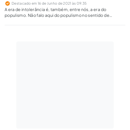
Destacado em 16 de Junho de 2021 às 09:35
A era de intolerância é, também, entre nós, a era do
populismo. Não falo aqui do populismo no sentido de
participação popular, referido positivamente por parte da
doutrina política americana, mas sim, do populismo nu e cru,
extremista de direita ou de esquerda.