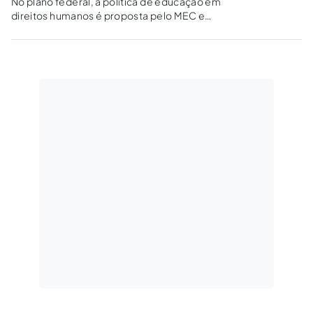
No plano federal, a política de educação em
direitos humanos é proposta pelo MEC e
Ministério da Justiça. Nos estados foram
criados comitês de educação em direitos
humanos. Contudo, a efetivação das ações
depende de envolvimento da OAB e dos
advogados públicos.