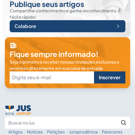
Publique seus artigos
Compartilhe conhecimento e ganhe reconhecimento. É
fácil e rápido!
Colabore
Fique sempre informado!
Seja o primeiro a receber nossas novidades exclusivas e
recentes diretamente em sua caixa de entrada.
Inscrever
Artigos
·
Notícias
·
Petições
·
Jurisprudência
·
Pareceres
·