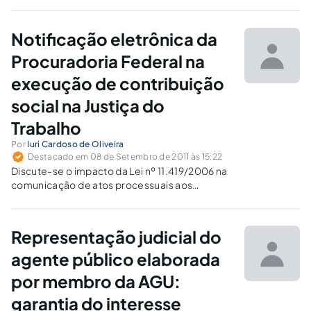
propor os acordos e por fim aos processos
judiciais.
Notificação eletrônica da
Procuradoria Federal na
execução de contribuição
social na Justiça do
Trabalho
Por
Iuri Cardoso de Oliveira
Destacado em 08 de Setembro de 2011 às 15:22
Discute-se o impacto da Lei nº 11.419/2006 na
comunicação de atos processuais aos
procuradores, mostrando os esforços do
Judiciário e da AGU para promover a
integração dos sistemas de processo judicial
Representação judicial do
eletrônico com observância das normas
constitucionais e legais.
agente público elaborada
por membro da AGU:
garantia do interesse