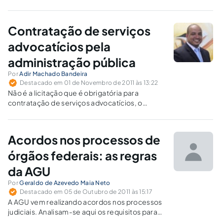
Contratação de serviços
advocatícios pela
administração pública
Por
Adir Machado Bandeira
Destacado em 01 de Novembro de 2011 às 13:22
Não é a licitação que é obrigatória para
contratação de serviços advocatícios, o
concurso público é que é obrigatório!
Acordos nos processos de
órgãos federais: as regras
da AGU
Por
Geraldo de Azevedo Maia Neto
Destacado em 05 de Outubro de 2011 às 15:17
A AGU vem realizando acordos nos processos
judiciais. Analisam-se aqui os requisitos para