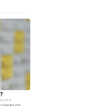
C?
às 09:13
er fixados em