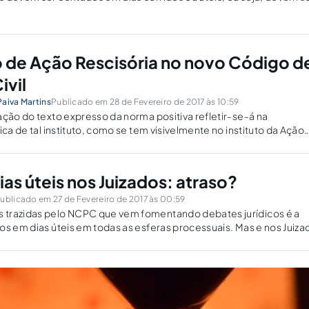
o de Ação Rescisória no novo Código d
ivil
aiva Martins
Publicado em 28 de Fevereiro de 2017 às 10:59
ação do texto expresso da norma positiva refletir-se-á na
ica de tal instituto, como se tem visivelmente no instituto da Ação
as úteis nos Juizados: atraso?
ublicado em 27 de Fevereiro de 2017 às 00:59
trazidas pelo NCPC que vem fomentando debates jurídicos é a
os em dias úteis em todas as esferas processuais. Mas e nos Juiza
 feriria o princípio da celeridade?