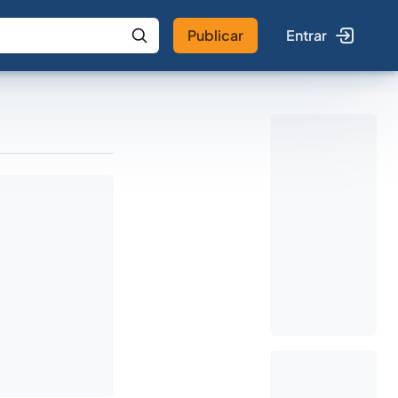
Publicar
Entrar
 IA
Buscar no Jus