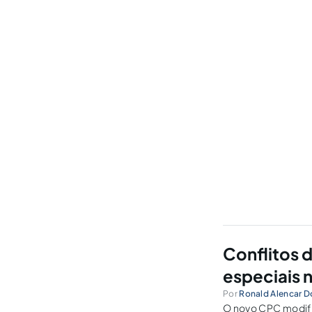
Conflitos 
especiais 
Por
Ronald Alencar D
O novo CPC modifi