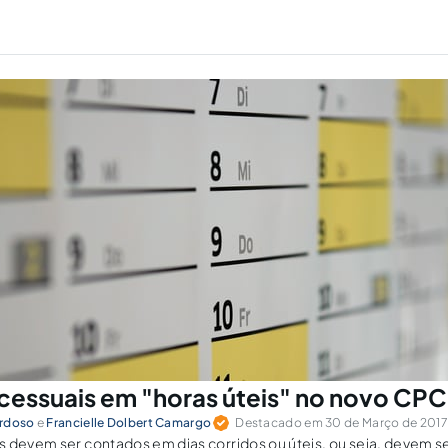
cessuais em "horas úteis" no novo CP
ardoso
e
Francielle Dolbert Camargo
Destacado em 30 de Março de 2017 
 devem ser contados em dias corridos ou úteis, ou seja, devem s