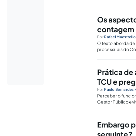
Os aspecto
contagem 
Por
Rafael Maestrello 
O texto aborda de 
processuais do Cód
Prática de
TCU e preg
Por
Paulo Bernardes
Perceber o funcio
Gestor Público ev
questão da Justiça
expediente
Embargo pr
seguinte?