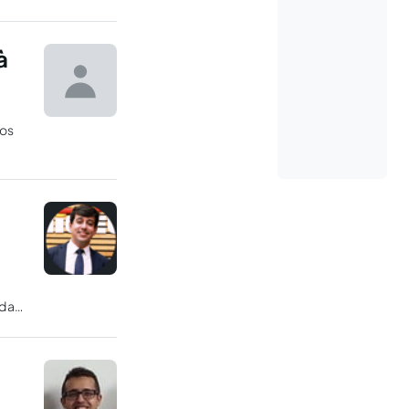
à
zos
 da