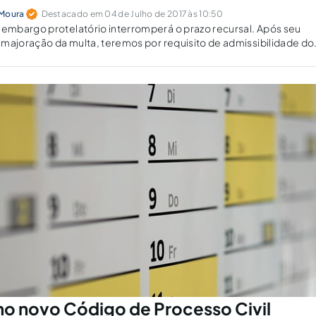
 Moura
Destacado em 04 de Julho de 2017 às 10:50
mbargo protelatório interromperá o prazo recursal. Após seu
majoração da multa, teremos por requisito de admissibilidade do
o depósito do valor determinado como punição.
no novo Código de Processo Civil