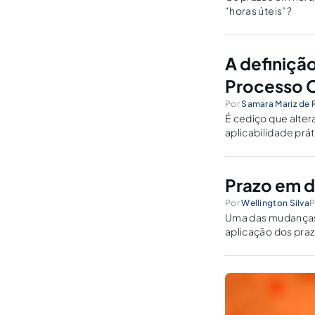
“horas úteis”?
A definiçã
Processo C
Por
Samara Mariz de P
É cediço que alter
aplicabilidade prát
Rescisória.
Prazo em di
Por
Wellington Silva
P
Uma das mudanças 
aplicação dos praz
Especiais? Isso não