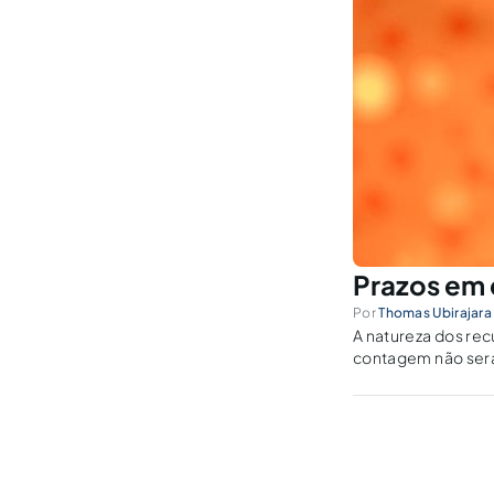
Prazos em 
Por
Thomas Ubirajara
A natureza dos rec
contagem não ser