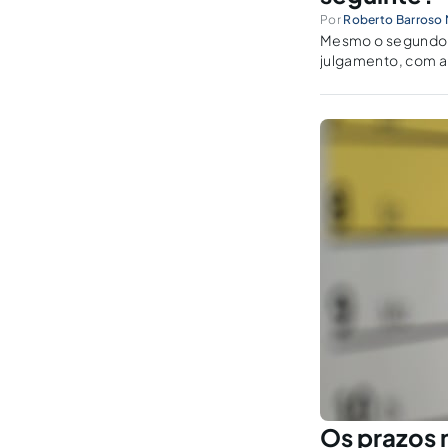
Por
Roberto Barroso
Mesmo o segundo e
julgamento, com a 
recurso seguinte 
Os prazos 