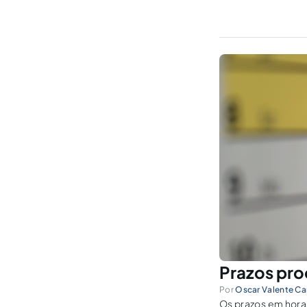
Prazos pro
Por
Oscar Valente C
Os prazos em horas