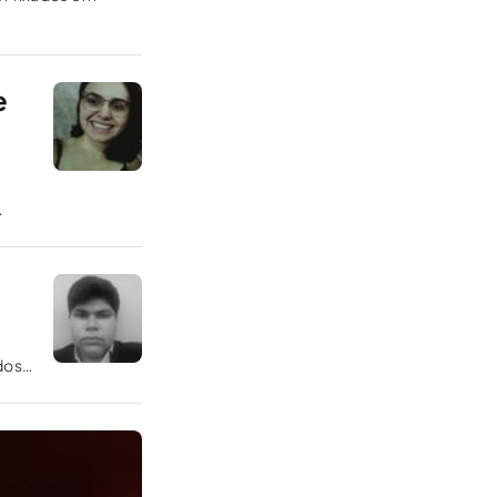
e
dos