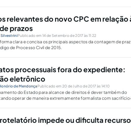
s relevantes do novo CPC em relação 
de prazos
Silvestrini
Publicado em 14 de Setembro de 2017 às 11:22
forma clara e concisa os principais aspectos da contagem de pra
igo de Processo Civil de 2015.
 atos processuais fora do expediente:
ão eletrônico
 Honório de Mendonça
Publicado em 20 de Julho de 2017 às 14:10
namento do Estado para alcance de direitos é dever também do
itando operar de maneira extremamente formalista com sacrifício
. Da prática de atos processuais no Pregão fora do prazo de
otelatório impede ou dificulta recurso