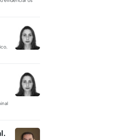
o evidenciar os
ico,
inal
l.