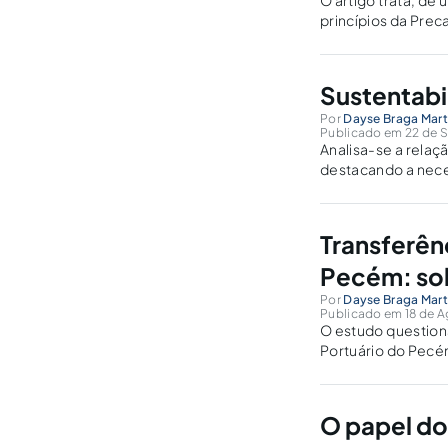
O artigo trata, de
princípios da Prec
Sustentabi
Por
Dayse Braga Mart
Publicado em 22 de S
Analisa-se a rela
destacando a nece
Transferên
Pecém: so
Por
Dayse Braga Mart
Publicado em 18 de A
O estudo question
Portuário do Pecé
O papel do 