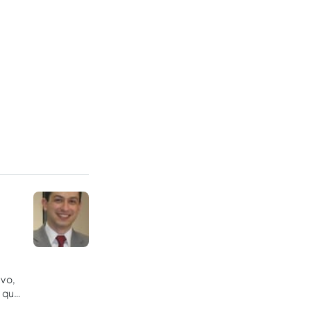
ivo,
e que
sas