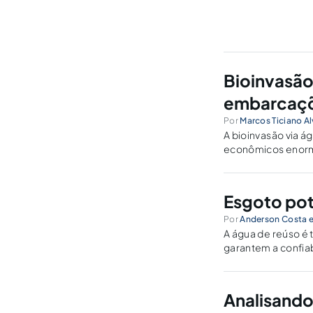
Bioinvasão
embarcaçõe
Por
Marcos Ticiano A
A bioinvasão via ág
econômicos enorme
momento, é suficie
priorizar o tema.
Esgoto pot
Por
Anderson Costa e
A água de reúso é
garantem a confia
regulamentos que 
possuem?
Analisando