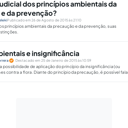
udicial dos princípios ambientais da
 e da prevenção?
leki
Publicado em 26 de Agosto de 2015 às 21:10
 princípios ambientais da precaução e da prevenção, suas
istinções.
entais e insignificância
rrera
Destacado em 25 de Janeiro de 2015 às 10:59
 a possibilidade de aplicação do princípio da insignificância (ou
es contra a flora. Diante do princípio da precaução, é possível fal
es ambientais?