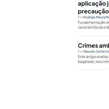
aplicação j
precaução
Por
Rodrigo Moura Me
Fundamentação dos
características e d
Crimes ambi
Por
Marcelo Carita Co
Este artigo analisa
bagatela), nos crim
bagatela nos crim