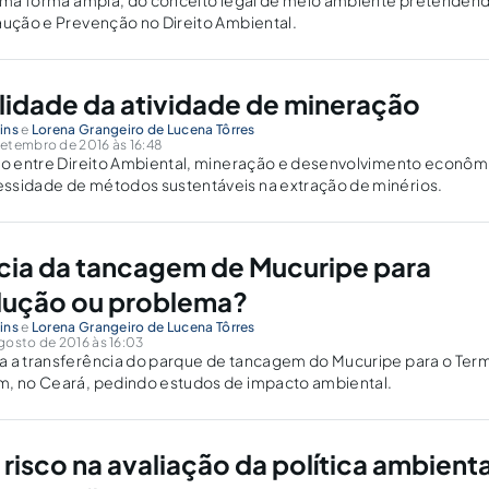
 uma forma ampla, do conceito legal de meio ambiente pretendend
aução e Prevenção no Direito Ambiental.
lidade da atividade de mineração
ins
e
Lorena Grangeiro de Lucena Tôrres
etembro de 2016 às 16:48
ção entre Direito Ambiental, mineração e desenvolvimento econôm
ssidade de métodos sustentáveis na extração de minérios.
cia da tancagem de Mucuripe para
lução ou problema?
ins
e
Lorena Grangeiro de Lucena Tôrres
gosto de 2016 às 16:03
a a transferência do parque de tancagem do Mucuripe para o Term
m, no Ceará, pedindo estudos de impacto ambiental.
risco na avaliação da política ambienta