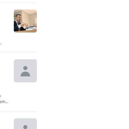
e
bem
ou do