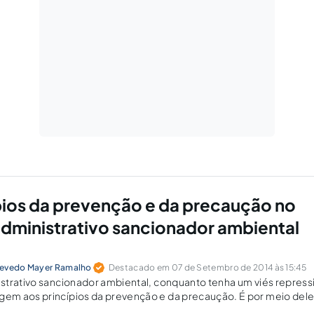
pios da prevenção e da precaução no
dministrativo sancionador ambiental
zevedo Mayer Ramalho
Destacado em 07 de Setembro de 2014 às 15:45
strativo sancionador ambiental, conquanto tenha um viés repress
m aos princípios da prevenção e da precaução. É por meio del
 baseadas no risco por meio da imposição de sanções e de diver