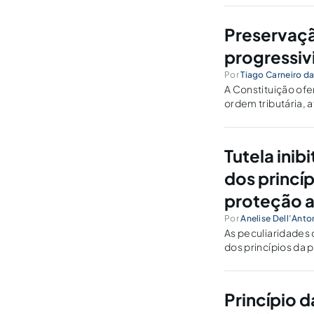
medidas acautelat
Preservaçã
progressiv
Por
Tiago Carneiro da
A Constituição ofe
ordem tributária, a
seletividade e da 
Tutela ini
dos princí
proteção 
Por
Anelise Dell’Anto
As peculiaridades 
dos princípios da
ambiental requer a
dano, protegendo o
Princípio d