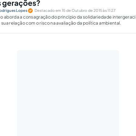
as gerações?
odrigues Lopes
Destacado em 15 de Outubro de 2015 às 11:27
o aborda a consagração do princípio da solidariedade intergeraci
 sua relação com o risco na avaliação da política ambiental.