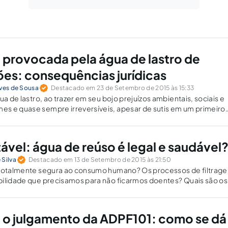
 provocada pela água de lastro de
s: consequências jurídicas
lves de Sousa
Destacado em 23 de Setembro de 2015 às 15:33
ua de lastro, ao trazer em seu bojo prejuízos ambientais, sociais e
s e quase sempre irreversíveis, apesar de sutis em um primeiro
nte para elucidar o quanto o ordenamento jurídico e a doutrina 
ável: água de reúso é legal e saudável
 Silva
Destacado em 13 de Setembro de 2015 às 21:50
 totalmente segura ao consumo humano? Os processos de filtrag
bilidade que precisamos para não ficarmos doentes? Quais são os
regem a matéria? Que tipo de contaminações as águas de reúso
 o julgamento da ADPF101: como se dá