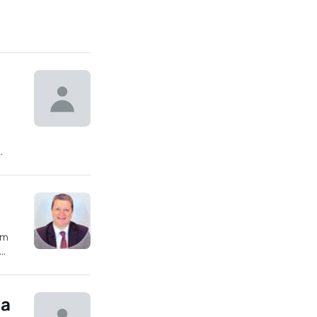
devem
?
em
 a