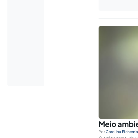
Meio ambie
Por
Carolina Eichemb