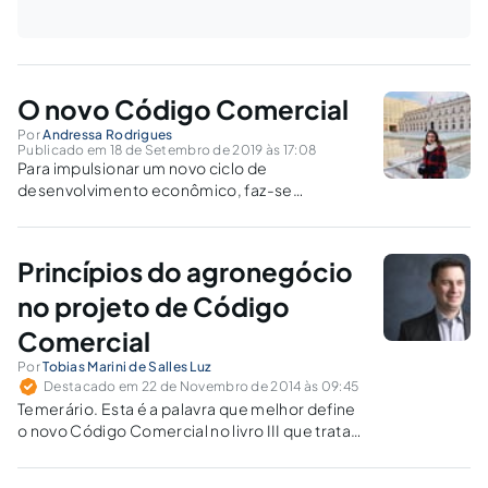
O novo Código Comercial
Por
Andressa Rodrigues
Publicado em 18 de Setembro de 2019 às 17:08
Para impulsionar um novo ciclo de
desenvolvimento econômico, faz-se
necessário uma reforma progressiva, criando
um novo Código Comercial. modernizadas e
simplificadas as normas legais aplicáveis às
Princípios do agronegócio
relações privadas entre as empresas.
no projeto de Código
Comercial
Por
Tobias Marini de Salles Luz
Destacado em 22 de Novembro de 2014 às 09:45
Temerário. Esta é a palavra que melhor define
o novo Código Comercial no livro III que trata
do agronegócio. Embora louvável a inovação
legislativa ao agregar um capítulo dedicado ao