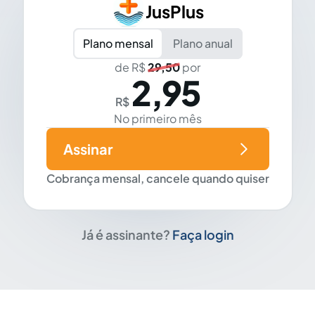
JusPlus
Plano mensal
Plano anual
de R$
29,50
por
2,95
R$
No primeiro mês
Assinar
Cobrança mensal, cancele quando quiser
Já é assinante?
Faça login