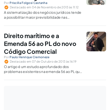
Por
Priscilla Folgosi Castanha
Destacado em 04 de Novembro de 2013 às 11:12
A sistematização dos negócios jurídicos tende
a possibilitar maior previsibilidade nas
decisões judiciais sobre direitos e obrigações
das empresas.
Direito marítimo e a
Emenda 56 ao PL do novo
Código Comercial
Por
Paulo Henrique Cremoneze
Destacado em 07 de Outubro de 2013 às 16:19
O artigo é um estudo aprofundado dos
problemas existentes na emenda 56 ao PL que
trata do novo Código Comercial e institui o
livro "Direito Marítimo". A emenda é
inconstitucional porque inibe a atuação do
Judiciário e a fere a garantia da reparação civil.