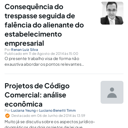
agronegócio, se aprovado, o texto trará um
Consequência do
pesado fardo à agricultura.
trespasse seguida de
falência do alienante do
estabelecimento
empresarial
Por
Renan Luiz Silva
Publicado em 11 de Agosto de 2014 às 15:00
O presente trabalho visa de forma não
exaustiva abordar os pontos relevantes
inerentes ao processo de trespasse. Que
consiste na transferência do estabelecimento
comercial.
Projetos de Código
Comercial: análise
econômica
Por
Luciana Yeung
e
Luciano Benetti Timm
Destacado em 06 de Junho de 2014 às 13:59
Muito já se discutiu sobre os aspectos jurídico-
dogmáticos dos dois projetos de lei que