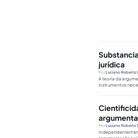
Substancia
jurídica
Por
Luciano Roberto 
A teoria da argume
instrumentos nece
judiciais.
Cientifici
argumentaç
Por
Luciano Roberto 
Independentement