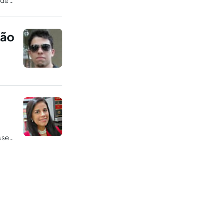
ade
ótese
ção
base
sse