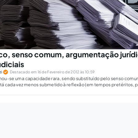
ico, senso comum, argumentação jurídi
diciais
zi
Destacado em 16 de Fevereiro de 2012 às 10:59
ornou-se uma capacidade rara, sendo substituído pelo senso comu
á cada vez menos submetido à reflexão (em tempos pretéritos, 
erientes ditavam o senso comum, hoje dominado pela mídia e pela