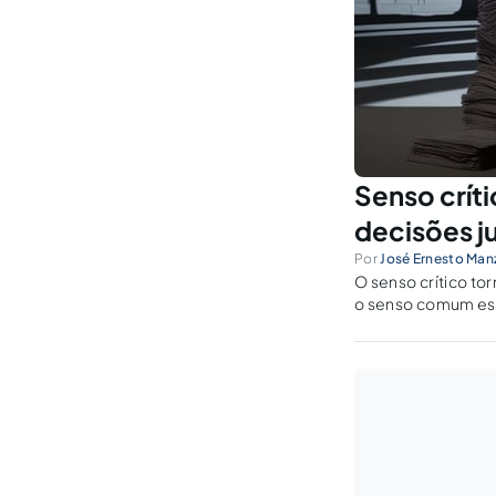
Senso crít
decisões ju
Por
José Ernesto Man
O senso crítico t
o senso comum est
mais velhos e exp