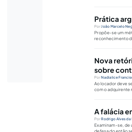
Prática ar
Por
João Marcelo Neg
Propõe-se um méto
reconhecimento da
Analisam-se três m
formalista ou posi
argumentativa-de
Nova retór
sobre cont
Por
Nadialice Francis
Ao locador deve se
com o adquirente n
Aristóteles, buscou
afasta da lógica f
argumentação.
A falácia 
Por
Rodrigo Alves da 
Examinam-se, de uma
defesa do então s