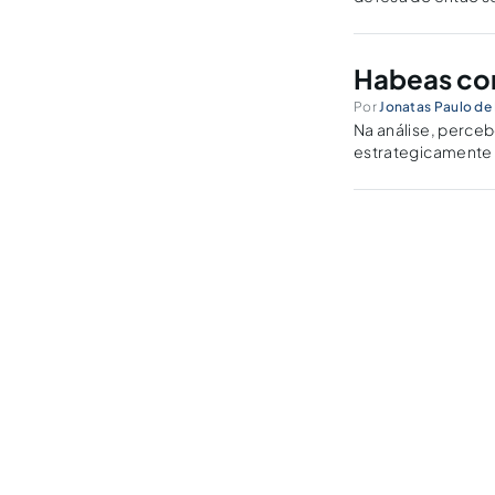
Habeas cor
Por
Jonatas Paulo de 
Na análise, perce
estrategicamente o
cada habeas corpu