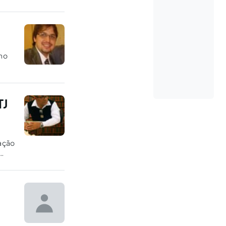
 no
ção
TJ
cação
s de