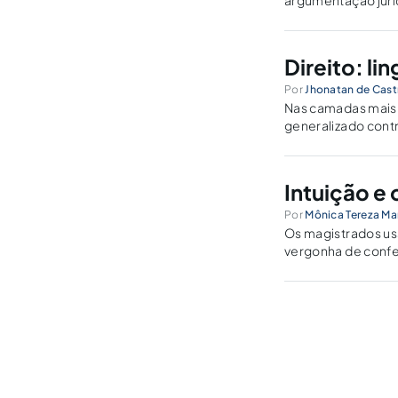
argumentação jurí
se não estabelecer
que pretende def
Direito: l
Por
Jhonatan de Castr
Nas camadas mais 
generalizado contr
experiências do c
para qualquer pesqu
Intuição e
Por
Mônica Tereza Ma
Os magistrados usa
vergonha de confe
uma fragilidade d
pretensiosa de sua