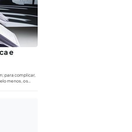
ca e
m; para complicar,
pelo menos, os
 moda).