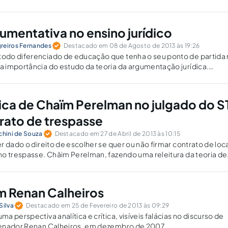
gumentativa no ensino jurídico
reiros Fernandes
Destacado em 08 de Agosto de 2013 às 19:26
do diferenciado de educação que tenha o seu ponto de partida
 importância do estudo da teoria da argumentação jurídica.
odelos teóricos e a sua relação com o ensino do direito: concep
tivismo jurídico, concepção crítico-realista e concepção
mocrática.
ica de Chaïm Perelman no julgado do S
rato de trespasse
chini de Souza
Destacado em 27 de Abril de 2013 às 10:15
r dado o direito de escolher se quer ou não firmar contrato de lo
o trespasse. Chäim Perelman, fazendo uma releitura da teoria de
 construir uma nova retórica aplicada às ciências jurídicas que se
ormal métrica de Descartes e se utiliza principalmente dos recurso
em Renan Calheiros
Silva
Destacado em 25 de Fevereiro de 2013 às 09:29
 perspectiva analítica e crítica, visíveis falácias no discurso de
enador Renan Calheiros, em dezembro de 2007.