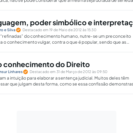
dica, não se pode considerar que a mesma seja dotada de seried
 para o interlocutor a refutação dos argumentos contrários à hip
ender.
inguagem, poder simbólico e interpreta
o e Silva
Destacado em 19 de Maio de 2012 às 15:30
“refinadas” do conhecimento humano, nutre-se um preconceito
a o conhecimento vulgar, contra o que é popular, sendo que as
otidiano constituem uma fonte inesgotável de questionamentos, 
isa de caráter científico ou filosófico.
 o conhecimento do Direito
nsur Linhares
Destacado em 31 de Março de 2012 às 09:50
m a intuição para elaborar a sentença judicial. Muitos deles têm
ssar que julgam desta forma, como se essa confissão demonstra
aquele homem julgador que precisa maravilhar-se com a imagem
 própria racionalidade.