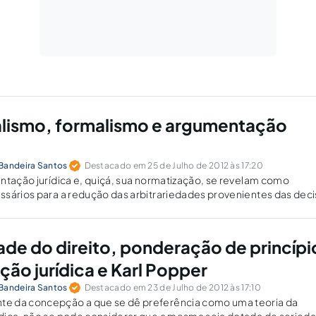
lismo, formalismo e argumentação
Bandeira Santos
Destacado em 25 de Julho de 2012 às 17:20
ntação jurídica e, quiçá, sua normatização, se revelam como
ssários para a redução das arbitrariedades provenientes das dec
dade do direito, ponderação de princípi
ão jurídica e Karl Popper
Bandeira Santos
Destacado em 23 de Julho de 2012 às 17:10
e da concepção a que se dê preferência como uma teoria da