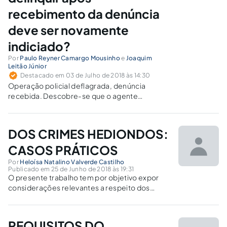
recebimento da denúncia
deve ser novamente
indiciado?
Por
Paulo Reyner Camargo Mousinho
e
Joaquim
Leitão Júnior
Destacado em 03 de Julho de 2018 às 14:30
Operação policial deflagrada, denúncia
recebida. Descobre-se que o agente
faccionado jamais se desligou do bando e
continua a delinquir. Poderia ser indiciado
novamente pelo mesmo tipo penal?
DOS CRIMES HEDIONDOS:
CASOS PRÁTICOS
Por
Heloísa Natalino Valverde Castilho
Publicado em 25 de Junho de 2018 às 19:31
O presente trabalho tem por objetivo expor
considerações relevantes a respeito dos
crimes denominados de hediondos,
demonstrando a ocorrência da dinâmica de tal
delito através de casos práticos.
REQUISITOS DO