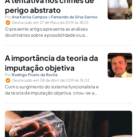
A tentativa nos crimes de
de tributo devido pela entrada ou saída de
mercadoria do território nacional.
perigo abstrato
Por
Ana Karina Campos
e
Fernando da Silva Santos
Destacado em 27 de Maio de 2019 às 18:25
O presente artigo apresenta as análises
doutrinárias sobre a possibilidade ou a
impossibilidade da tentativa nos crimes de
perigo abstrato, relacionando-as aos
princípios vigentes do Direito Penal moderno.
A importância da teoria da
imputação objetiva
Por
Rodrigo Pivato da Rocha
Destacado em 08 de Abril de 2019 às 15:03
Com o surgimento do sistema funcionalista e
da teoria da imputação objetiva, criou-se a
possibilidade de solucionar determinados
casos pelos quais, até então, o agente seria
considerado culpado e responderia pelo
crime de forma injusta.