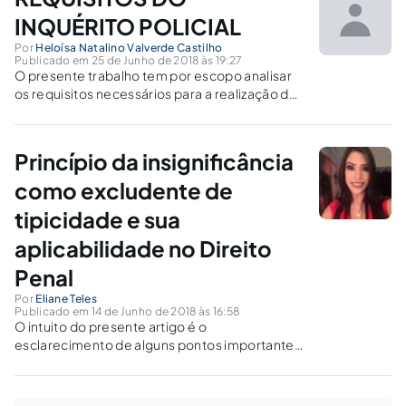
INQUÉRITO POLICIAL
Por
Heloísa Natalino Valverde Castilho
Publicado em 25 de Junho de 2018 às 19:27
O presente trabalho tem por escopo analisar
os requisitos necessários para a realização do
procedimento administrativo investigativo
utilizado na colheita de elementos acerca da
autoria e materialidade da infração penal, o
Princípio da insignificância
Inquérito Policial.
como excludente de
tipicidade e sua
aplicabilidade no Direito
Penal
Por
Eliane Teles
Publicado em 14 de Junho de 2018 às 16:58
O intuito do presente artigo é o
esclarecimento de alguns pontos importantes
no que se refere ao Princípio da Insignificância
como excludente de tipicidade penal, tais
como, seu conceito, sua aplicação e como se