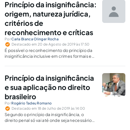
Princípio da insignificância:
origem, natureza jurídica,
critérios de
reconhecimento e críticas
Por
Carla Bianca Olinger Rocha
Destacado em 20 de Agosto de 2019 às 17:50
É possível o reconhecimento do princípio da
insignificância inclusive em crimes formais e
de mera conduta ou apenas nos delitos
chamados materiais?
Princípio da insignificância
e sua aplicação no direito
brasileiro
Por
Rogério Tadeu Romano
Destacado em 18 de Julho de 2019 às 14:00
Segundo o princípio da insignificância, o
direito penal só vai até onde seja necessário
para a proteção do bem jurídico. Não deve