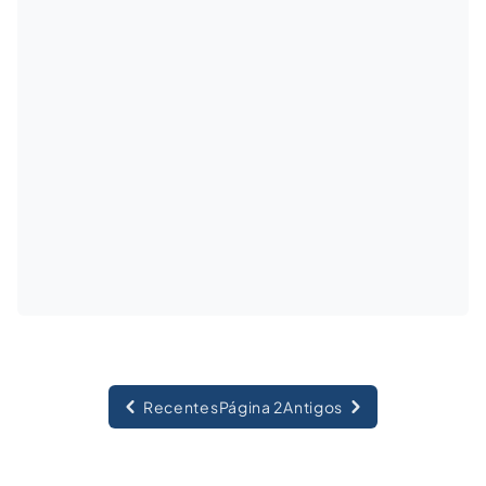
dá a repercussão no meio jurídico e social.
Recentes
Página 2
Antigos