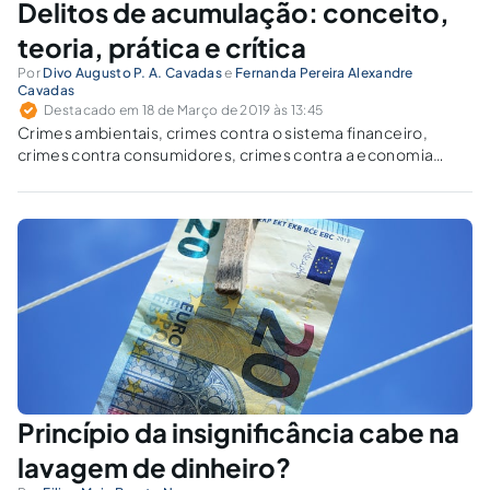
Delitos de acumulação: conceito,
teoria, prática e crítica
Por
Divo Augusto P. A. Cavadas
e
Fernanda Pereira Alexandre
Cavadas
Destacado em 18 de Março de 2019 às 13:45
Crimes ambientais, crimes contra o sistema financeiro,
crimes contra consumidores, crimes contra a economia
popular, crimes tributários e outras formas delitivas podem
ser considerados como estritamente ligados à ideia geral
dos delitos de acumulação, cujos bens jurídicos envolvem
não mais a violação individual baseada em uma filosofia de
matriz liberal, mas a coletividade em uma perspectiva
comunitarista da ciência jurídica e do direito penal.
Princípio da insignificância cabe na
lavagem de dinheiro?