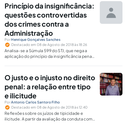
Princípio da insignificância:
questões controvertidas
dos crimes contra a
Administração
Por
Henrique Gonçalves Sanches
Destacado em 08 de Agosto de 2018 às 18:26
Analisa-se a Súmula 599 do STJ, que nega a
aplicação do princípio da insignificância penal
nos crimes contra a administração pública.
O justo e o injusto no direito
penal: a relação entre tipo
e ilicitude
Por
Antonio Carlos Santoro Filho
Destacado em 08 de Agosto de 2018 às 12:40
Reflexões sobre os juízos de tipicidade e
ilicitude. A partir da avaliação da conduta como
delitivamente típica, obtém-se a sua