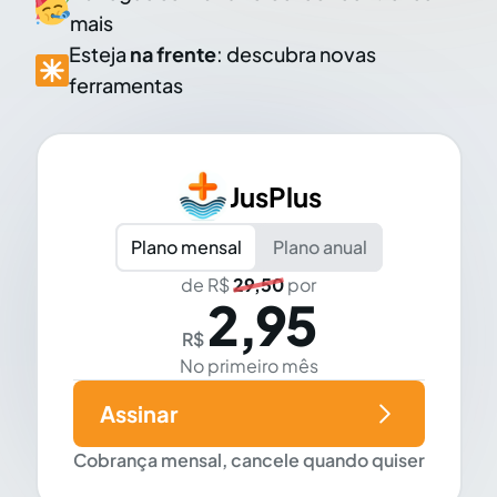
mais
Esteja
na frente
: descubra novas
ferramentas
JusPlus
Plano mensal
Plano anual
de R$
29,50
por
2,95
R$
No primeiro mês
Assinar
Cobrança mensal, cancele quando quiser