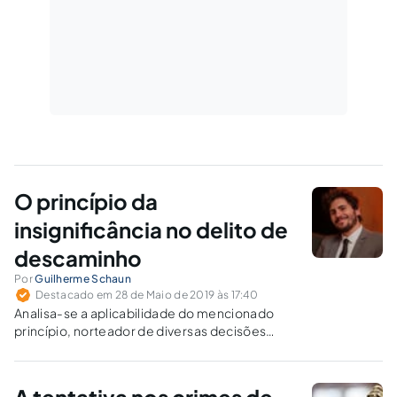
O princípio da
insignificância no delito de
descaminho
Por
Guilherme Schaun
Destacado em 28 de Maio de 2019 às 17:40
Analisa-se a aplicabilidade do mencionado
princípio, norteador de diversas decisões
jurisprudenciais, frente ao delito de
descaminho, que se consuma na frustração
fraudulenta, integral ou parcial, do pagamento