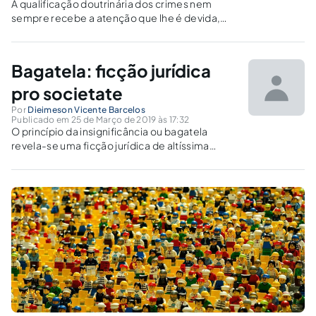
A qualificação doutrinária dos crimes nem
sempre recebe a atenção que lhe é devida,
notadamente no âmbito da investigação
levada a efeito pela polícia judiciária.
Bagatela: ficção jurídica
pro societate
Por
Dieimeson Vicente Barcelos
Publicado em 25 de Março de 2019 às 17:32
O princípio da insignificância ou bagatela
revela-se uma ficção jurídica de altíssima
relevância para estabilidade social, desta
forma, a importância de discorrer sobre o
tema.