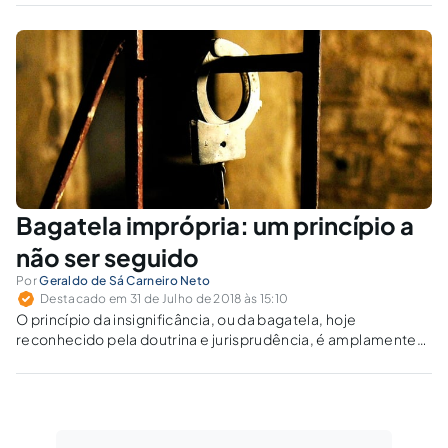
valoração e revelação como ilícita. A tipicidade
não é indício, mas a manifestação do ilícito.
Bagatela imprópria: um princípio a
não ser seguido
Por
Geraldo de Sá Carneiro Neto
Destacado em 31 de Julho de 2018 às 15:10
O princípio da insignificância, ou da bagatela, hoje
reconhecido pela doutrina e jurisprudência, é amplamente
utilizado como excludente de tipicidade material.
Atualmente, porém, já se fala no princípio bagatelar
impróprio, ou da desnecessidade da pena, como sendo um
corolário do princípio da bagatela, havendo quem queira
defender sua aplicação aos crimes de violência doméstica.