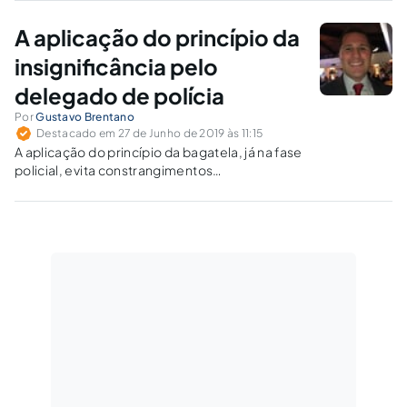
ocupar-se de bagatelas.
A aplicação do princípio da
insignificância pelo
delegado de polícia
Por
Gustavo Brentano
Destacado em 27 de Junho de 2019 às 11:15
A aplicação do princípio da bagatela, já na fase
policial, evita constrangimentos
desnecessários ao investigado, decorrentes
da adoção de providências de polícia judiciária
por fato materialmente atípico, faltando justa
causa para tanto.