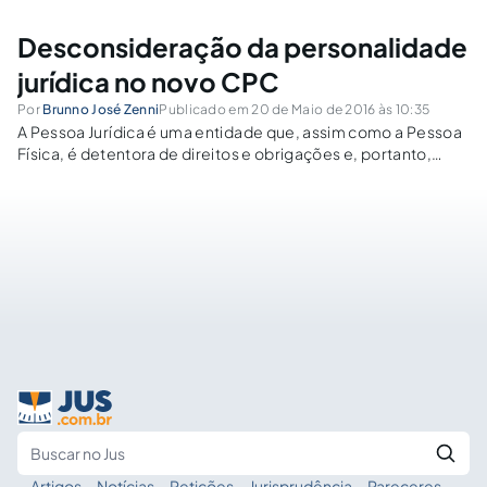
Desconsideração da personalidade
jurídica no novo CPC
Por
Brunno José Zenni
Publicado em 20 de Maio de 2016 às 10:35
A Pessoa Jurídica é uma entidade que, assim como a Pessoa
Física, é detentora de direitos e obrigações e, portanto,
possui uma personalidade jurídica própria, podendo adquirir
bens e contrair dívidas sem que estes se comuniquem com
os de seus...
Artigos
·
Notícias
·
Petições
·
Jurisprudência
·
Pareceres
·