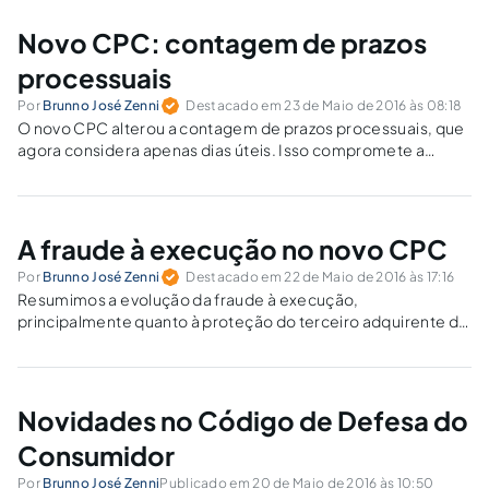
Novo CPC: contagem de prazos
processuais
Por
Brunno José Zenni
Destacado em 23 de Maio de 2016 às 08:18
O novo CPC alterou a contagem de prazos processuais, que
agora considera apenas dias úteis. Isso compromete a
celeridade ou melhora as condições para advogados e
demais operadores do direito?
A fraude à execução no novo CPC
Por
Brunno José Zenni
Destacado em 22 de Maio de 2016 às 17:16
Resumimos a evolução da fraude à execução,
principalmente quanto à proteção do terceiro adquirente de
boa-fé, do código processual civil de 1973 ao de 2015.
Novidades no Código de Defesa do
Consumidor
Por
Brunno José Zenni
Publicado em 20 de Maio de 2016 às 10:50