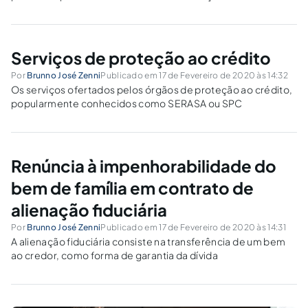
gênero sem qualquer exigência além da manifestação de
vontade do indivíduo. Conheça o caminho percorrido até
essa importante conquista.
Serviços de proteção ao crédito
Por
Brunno José Zenni
Publicado em 17 de Fevereiro de 2020 às 14:32
Os serviços ofertados pelos órgãos de proteção ao crédito,
popularmente conhecidos como SERASA ou SPC
Renúncia à impenhorabilidade do
bem de família em contrato de
alienação fiduciária
Por
Brunno José Zenni
Publicado em 17 de Fevereiro de 2020 às 14:31
A alienação fiduciária consiste na transferência de um bem
ao credor, como forma de garantia da dívida