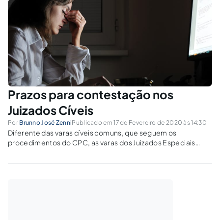
Prazos para contestação nos
Juizados Cíveis
Por
Brunno José Zenni
Publicado em 17 de Fevereiro de 2020 às 14:30
Diferente das varas cíveis comuns, que seguem os
procedimentos do CPC, as varas dos Juizados Especiais
aplicam o CPC apenas de forma subsidiária, pois possuem
legislação procedimental própria, como Lei n° 9.099/95 e os
Enunciados do FONAJE