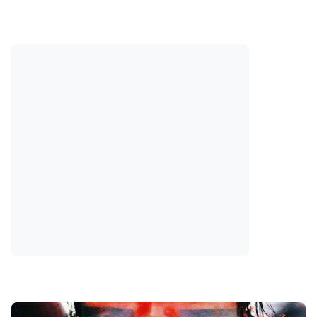
discussão quanto à sobrevivência ou não do jus postulandi no
âmbito da Justiça do Trabalho, sabido que tal princípio
consiste na capacidade…