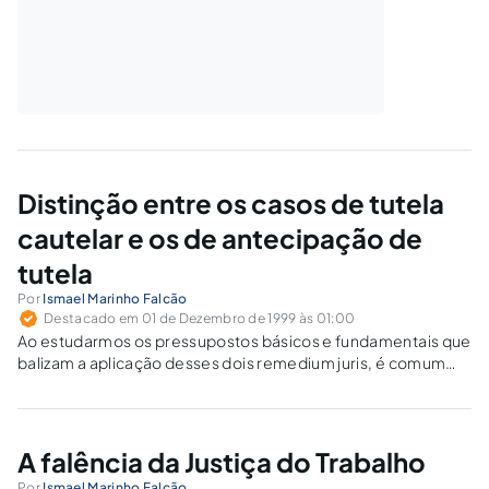
Distinção entre os casos de tutela
cautelar e os de antecipação de
tutela
Por
Ismael Marinho Falcão
Destacado em 01 de Dezembro de 1999 às 01:00
Ao estudarmos os pressupostos básicos e fundamentais que
balizam a aplicação desses dois remedium juris, é comum
verificarmos que em alguns julgados estar-se adotando,
dentre alguns julgadores, a tendência de adotar-se um
excessivo tecnicismo para separar em compartimentos
estanques e…
A falência da Justiça do Trabalho
Por
Ismael Marinho Falcão