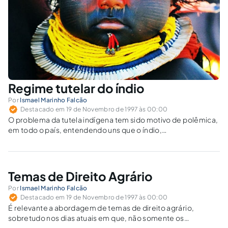
Regime tutelar do índio
Por
Ismael Marinho Falcão
Destacado em 19 de Novembro de 1997 às 00:00
O problema da tutela indígena tem sido motivo de polêmica,
em todo o país, entendendo uns que o índio,
independentemente de sua situação de fato, acha-se
sujeito a tal regime e que, conseqüentemente, à FUNAI
incumbe o munus legal. Pouco…
Temas de Direito Agrário
Por
Ismael Marinho Falcão
Destacado em 19 de Novembro de 1997 às 00:00
É relevante a abordagem de temas de direito agrário,
sobretudo nos dias atuais em que, não somente os