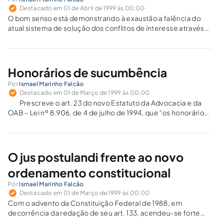
Destacado em 01 de Abril de 1999 às 00:00
O bom senso está demonstrando à exaustão a falência do
atual sistema de solução dos conflitos de interesse através
da Justiça do Trabalho, graças à transformação de seus
órgãos em monstrengos burocráticos, soterrados por
processos que se arrastam a passos…
Honorários de sucumbência
Por
Ismael Marinho Falcão
Destacado em 01 de Março de 1999 às 00:00
Prescreve o art. 23 do novo Estatuto da Advocacia e da
OAB – Lei nº 8.906, de 4 de julho de 1994, que "os honorários
incluídos na condenação, por arbitramento ou sucumbência,
pertencem ao advogado, tendo este direito autônomo…
O jus postulandi frente ao novo
ordenamento constitucional
Por
Ismael Marinho Falcão
Destacado em 01 de Março de 1999 às 00:00
Com o advento da Constituição Federal de 1988, em
decorrência da redação de seu art. 133, acendeu-se forte