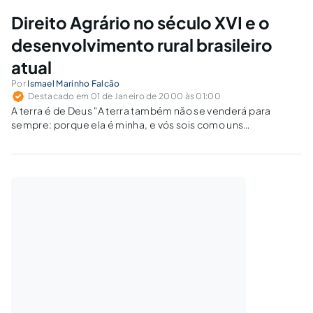
Direito Agrário no século XVI e o
desenvolvimento rural brasileiro
atual
Por
Ismael Marinho Falcão
Destacado em 01 de Janeiro de 2000 às 01:00
A terra é de Deus "A terra também não se venderá para
sempre: porque ela é minha, e vós sois como uns
estrangeiros, a quem eu a arrendo" Levítico, 25; 23 RESUMO
O autor aborda o problema do direito rural…