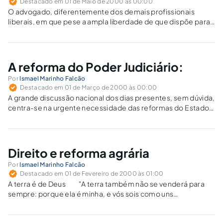
Destacado em 01 de Maio de 2000 às 00:00
O advogado, diferentemente dos demais profissionais
liberais, em que pese a ampla liberdade de que dispõe para
o exercício de sua profissão, em todo o território nacional,
está jungido a normas de ética e de disciplina, que vigoram
com força…
A reforma do Poder Judiciário:
Por
Ismael Marinho Falcão
Destacado em 01 de Março de 2000 às 00:00
A grande discussão nacional dos dias presentes, sem dúvida,
centra-se na urgente necessidade das reformas do Estado,
o que passa inevitavelmente pela Reforma do Poder
Judiciário, mercê do meritório e por todos os títulos louvável
trabalho desenvolvido pela CPI do…
Direito e reforma agrária
Por
Ismael Marinho Falcão
Destacado em 01 de Fevereiro de 2000 às 01:00
A terra é de Deus "A terra também não se venderá para
sempre: porque ela é minha, e vós sois como uns
estrangeiros, a quem eu a arrendo" (Levítico, 25; 23)
Se é certo que a terra morre Quando no…