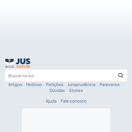
estudantes dos cursos de graduação das nossas Faculdades
de Direito ou Departamentos de Ciências Jurídicas e Sociais
das Universidades brasileiras como a…
Artigos
·
Notícias
·
Petições
·
Jurisprudência
·
Pareceres
·
Fale com a IA
Buscar no Jus
Dúvidas
·
Stories
Ajuda
·
Fale conosco