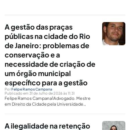
A gestão das praças
públicas na cidade do Rio
de Janeiro: problemas de
conservação e a
necessidade de criação de
um órgão municipal
específico para a gestão
Por
Felipe Ramos Campana
Publicado em 31 de Julho de 2026 às 11:31
Felipe Ramos Campana1Advogado. Mestre
em Direito da Cidade pela Universidade
Estadual do Rio de Janeiro (UERJ). Advogado
da Federação da Indústria do Estado do Rio de
Janeiro (FIRJAN). E-mail:
A ilegalidade na retenção
felipe.campana@hotmail.comRESUMOO