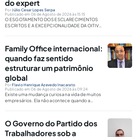
do expert
Por
Júlio Cesar Lopes Serpa
Publicado em 06 de Agosto de 2026 às 15:15
O ESGOTAMENTO DOS ESCLARECIMENTOS
ESCRITOS E A EXCEPCIONALIDADE DA OITIVA
DO PERITO EM AUDIÊNCIA: UMA ANÁLISE SOB
A ÓTICA DA EFICIÊNCIA PROCESSUAL E DA
DIGNIDADE DO EXPERT Resumo: O presente
Family Office internacional:
artigo analisa a decisão da Terceira Turma do
Superior Tribunal...
quando faz sentido
estruturar um patrimônio
global
Por
Flavio Henrique Azevedo Inacarato
Publicado em 06 de Agosto de 2026 às 09:24
Existe uma mudança curiosa na vida de muitos
empresários. Ela não acontece quando a
empresa dobra de faturamento. Nem quando
abre uma operação nos Estados Unidos. Muito
menos quando compra o primeiro imóvel no
O Governo do Partido dos
exterior.Ela acontece de forma
silenciosa.Num dia,...
Trabalhadores sob a