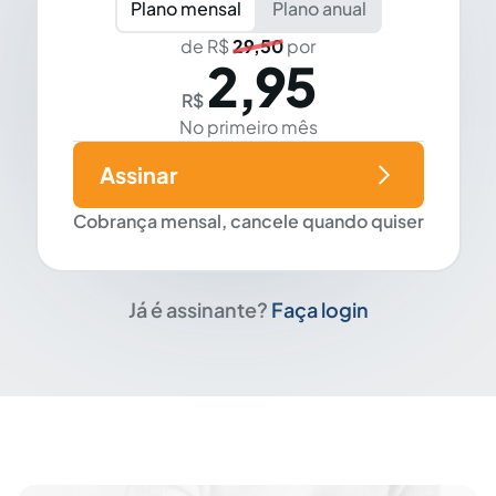
Plano mensal
Plano anual
de R$
29,50
por
2,95
R$
No primeiro mês
Assinar
Cobrança mensal, cancele quando quiser
Já é assinante?
Faça login