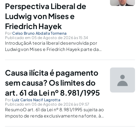
Perspectiva Liberal de
Ludwig von Mises e
Friedrich Hayek
Por
Celso Bruno Abdalla Tormena
Publicado em 05 de Agosto de 2026 às 15:34
IntroduçãoA teoria liberal desenvolvida por
Ludwig von Mises e Friedrich Hayek parte da
premissa de que a liberdade individual, a
economia de mercado e o Estado de Direito
constituem os pilares fundamentais de uma
Causa ilícita é pagamento
sociedade próspera. Ambos os autores
enxergam...
sem causa? Os limites do
art. 61 da Lei nº 8.981/1995
Por
Luiz Carlos Nacif Lagrotta
Publicado em 05 de Agosto de 2026 às 09:57
ResumoO art. 61 da Lei nº 8.981/1995 sujeita ao
imposto de renda exclusivamente na fonte, à
alíquota de 35%, os pagamentos efetuados a
beneficiário não identificado e aqueles cuja
operação ou causa não seja comprovada. Em