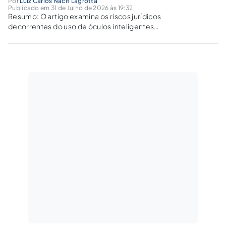
Por
Luiz Carlos Nacif Lagrotta
Publicado em 31 de Julho de 2026 às 19:32
Resumo: O artigo examina os riscos jurídicos
decorrentes do uso de óculos inteligentes
com câmera, microfone, conectividade e
recursos de inteligência artificial. Sustenta-se
que esses dispositivos não são apenas uma
nova forma de câmera portátil, mas
modalidade de captação audiovisual...