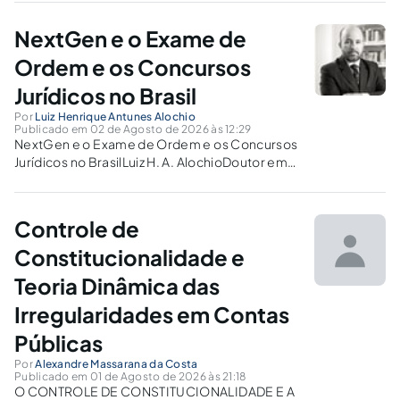
NextGen e o Exame de
Ordem e os Concursos
Jurídicos no Brasil
Por
Luiz Henrique Antunes Alochio
Publicado em 02 de Agosto de 2026 às 12:29
NextGen e o Exame de Ordem e os Concursos
Jurídicos no BrasilLuiz H. A. AlochioDoutor em
Direito (Uerj, 2008)Visiting Scholar (FSU
College od Law, 2022/23)1. E revolução
NEXTGENO Bar Exam, o exame de habilitação
Controle de
para advogados nos Estados Unidos, antes...
Constitucionalidade e
Teoria Dinâmica das
Irregularidades em Contas
Públicas
Por
Alexandre Massarana da Costa
Publicado em 01 de Agosto de 2026 às 21:18
O CONTROLE DE CONSTITUCIONALIDADE E A