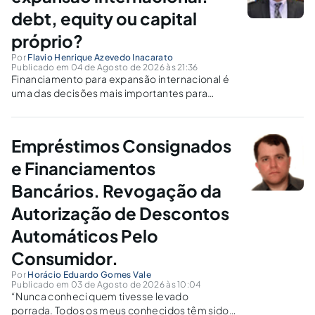
debt, equity ou capital
próprio?
Por
Flavio Henrique Azevedo Inacarato
Publicado em 04 de Agosto de 2026 às 21:36
Financiamento para expansão internacional é
uma das decisões mais importantes para
empresas que pretendem crescer fora do
Brasil. Abrir uma operação em outro país exige
investimentos em estrutura societária, equipe,
Empréstimos Consignados
tecnologia, marketing, desenvolvimento
comercial e adequação regulatória. A questão
e Financiamentos
que...
Bancários. Revogação da
Autorização de Descontos
Automáticos Pelo
Consumidor.
Por
Horácio Eduardo Gomes Vale
Publicado em 03 de Agosto de 2026 às 10:04
“Nunca conheci quem tivesse levado
porrada. Todos os meus conhecidos têm sido