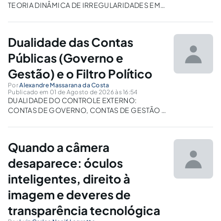
TEORIA DINÂMICA DE IRREGULARIDADES EM
CONTAS PÚBLICAS: O DIÁLOGO
HERMENÊUTICO NO EIXO RE 848.826/DF E
ADPF 982/PRAlexandre Massarana da
Dualidade das Contas
CostaAdvogado e sócio fundador
doMassarana & Enjyogi Sociedade de
Públicas (Governo e
Advogados1 – IntroduçãoA nossa Constituição
Gestão) e o Filtro Político
Federal...
Por
Alexandre Massarana da Costa
Publicado em 01 de Agosto de 2026 às 16:54
DUALIDADE DO CONTROLE EXTERNO:
CONTAS DE GOVERNO, CONTAS DE GESTÃO E
OS NOVOS FILTROS DA INELEGIBILIDADE NA
JURISPRUDÊNCIA CONTEMPORÂNEA “O
orçamento não é um mero documento
Quando a câmera
contábil, estático em números; é o próprio
espelho dinâmico das escolhas políticas e
desaparece: óculos
das...
inteligentes, direito à
imagem e deveres de
transparência tecnológica