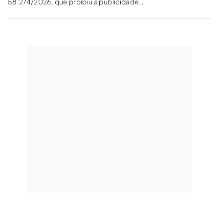
58.274/2026, que proibiu a publicidade
exterior de plataformas de apostas de quota
fixa no Município do Rio de Janeiro. Embora a
medida persiga finalidades
constitucionalmente relevantes, relacionadas
à proteção da saúde, do consumidor,...