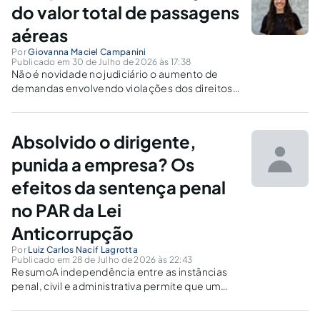
artigo analisa a gestão pública das praças no
do valor total de passagens
Rio de...
aéreas
Por
Giovanna Maciel Campanini
Publicado em 30 de Julho de 2026 às 17:38
Não é novidade no judiciário o aumento de
demandas envolvendo violações dos direitos
dos passageiros aéreos, situação tal que vem
sendo tratada como massificação decorrente
do exercício da advocatícia predatória[1].
Absolvido o dirigente,
Enquanto que, para os consumidores, a
judicialização da demanda é...
punida a empresa? Os
efeitos da sentença penal
no PAR da Lei
Anticorrupção
Por
Luiz Carlos Nacif Lagrotta
Publicado em 28 de Julho de 2026 às 22:43
ResumoA independência entre as instâncias
penal, civil e administrativa permite que um
mesmo acontecimento produza
consequências jurídicas distintas. Na Lei nº