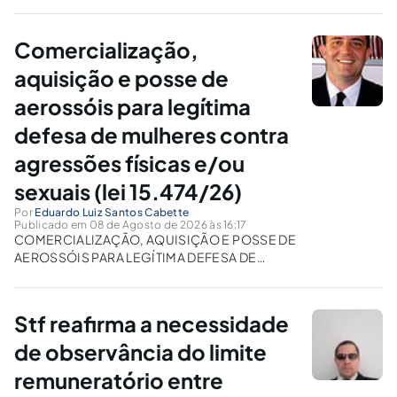
Comercialização,
aquisição e posse de
aerossóis para legítima
defesa de mulheres contra
agressões físicas e/ou
sexuais (lei 15.474/26)
Por
Eduardo Luiz Santos Cabette
Publicado em 08 de Agosto de 2026 às 16:17
COMERCIALIZAÇÃO, AQUISIÇÃO E POSSE DE
AEROSSÓIS PARA LEGÍTIMA DEFESA DE
MULHERES CONTRA AGRESSÕES FÍSICAS
E/OU SEXUAIS (LEI 15.474/26) Autor: Eduardo
Luiz Santos Cabette, Delegado de Polícia
Stf reafirma a necessidade
Aposentado, Mestre em Direito Social, Pós –
graduado em Direito Penal e Criminologia e
de observância do limite
Professor...
remuneratório entre