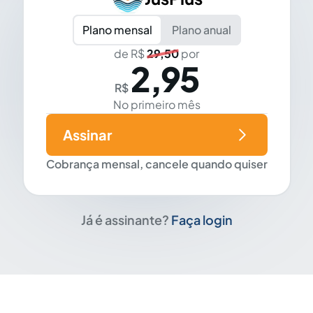
Plano mensal
Plano anual
de R$
29,50
por
2,95
R$
No primeiro mês
Assinar
Cobrança mensal, cancele quando quiser
Já é assinante?
Faça login