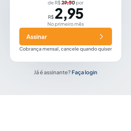
de R$
29,50
por
2,95
R$
No primeiro mês
Assinar
Cobrança mensal, cancele quando quiser
Já é assinante?
Faça login