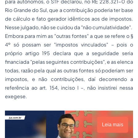
para autônomos, o STF declarou, no RE 228.321-0 do
Rio Grande do Sul, que a contribuição poderia ter base
de cálculo e fato gerador idênticos aos de impostos.
Nesse julgado, não se cuidou da "não cumulatividade".
Embora para mim as "outras fontes" a que se refere o §
4º só possam ser "impostos vinculados" – pois o
próprio artigo 195 declara que a seguridade seria
financiada "pelas seguintes contribuições", e as elenca
todas, razão pela qual as outras fontes só poderiam ser
impostos, e não contribuições, daí decorrendo a
referência ao art. 154, inciso I –, não insistirei nessa
exegese.
Leia mais