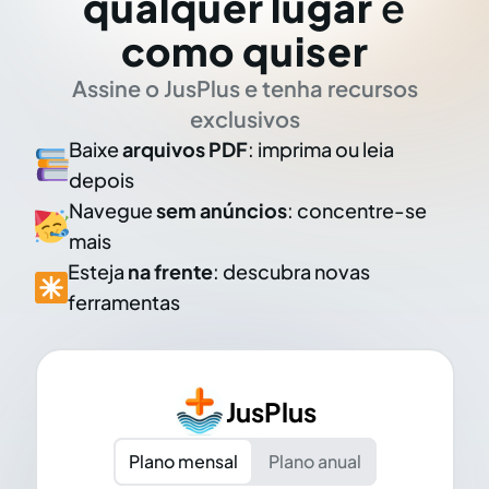
qualquer lugar
e
como quiser
Assine o JusPlus e tenha recursos
exclusivos
Baixe
arquivos PDF
: imprima ou leia
depois
Navegue
sem anúncios
: concentre-se
mais
Esteja
na frente
: descubra novas
ferramentas
JusPlus
Plano mensal
Plano anual