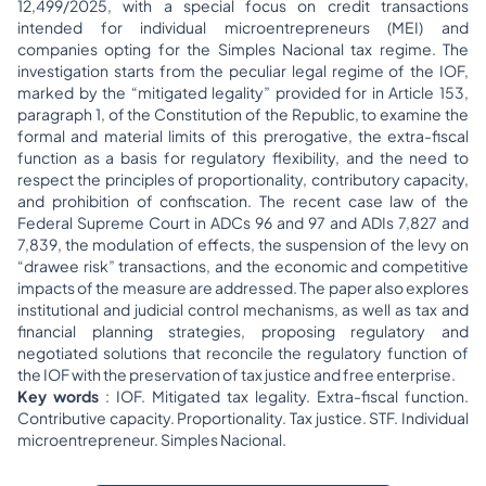
12,499/2025, with a special focus on credit transactions
intended for individual microentrepreneurs (MEI) and
companies opting for the Simples Nacional tax regime. The
investigation starts from the peculiar legal regime of the IOF,
marked by the “mitigated legality” provided for in Article 153,
paragraph 1, of the Constitution of the Republic, to examine the
formal and material limits of this prerogative, the extra-fiscal
function as a basis for regulatory flexibility, and the need to
respect the principles of proportionality, contributory capacity,
and prohibition of confiscation. The recent case law of the
Federal Supreme Court in ADCs 96 and 97 and ADIs 7,827 and
7,839, the modulation of effects, the suspension of the levy on
“drawee risk” transactions, and the economic and competitive
impacts of the measure are addressed. The paper also explores
institutional and judicial control mechanisms, as well as tax and
financial planning strategies, proposing regulatory and
negotiated solutions that reconcile the regulatory function of
the IOF with the preservation of tax justice and free enterprise.
Key words
: IOF. Mitigated tax legality. Extra-fiscal function.
Contributive capacity. Proportionality. Tax justice. STF. Individual
microentrepreneur. Simples Nacional.