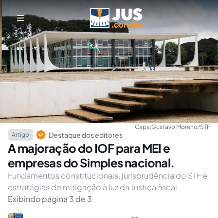
Capa:
Gustavo Moreno/STF
Destaque dos editores
Artigo
A majoração do IOF para MEI e
empresas do Simples nacional.
Fundamentos constitucionais, jurisprudência do STF e
estratégias de mitigação à luz da Justiça fiscal
Exibindo página 3 de 3