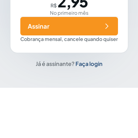
2,95
R$
No primeiro mês
Assinar
Cobrança mensal, cancele quando quiser
Já é assinante?
Faça login