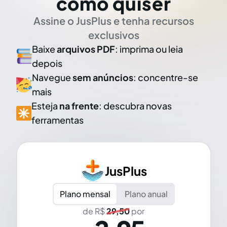
como quiser
Assine o JusPlus e tenha recursos
exclusivos
Baixe
arquivos PDF
: imprima ou leia
depois
Navegue
sem anúncios
: concentre-se
mais
Esteja
na frente
: descubra novas
ferramentas
JusPlus
Plano mensal
Plano anual
de R$
29,50
por