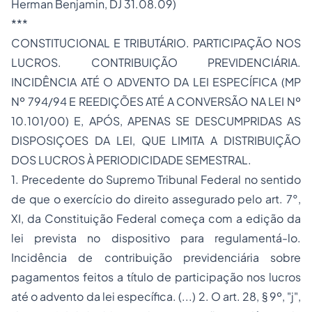
Herman Benjamin, DJ 31.08.09)
***
CONSTITUCIONAL E TRIBUTÁRIO. PARTICIPAÇÃO NOS
LUCROS. CONTRIBUIÇÃO PREVIDENCIÁRIA.
INCIDÊNCIA ATÉ O ADVENTO DA LEI ESPECÍFICA (MP
Nº 794/94 E REEDIÇÕES ATÉ A CONVERSÃO NA LEI Nº
10.101/00) E, APÓS, APENAS SE DESCUMPRIDAS AS
DISPOSIÇOES DA LEI, QUE LIMITA A DISTRIBUIÇÃO
DOS LUCROS À PERIODICIDADE SEMESTRAL.
1. Precedente do Supremo Tribunal Federal no sentido
de que o exercício do direito assegurado pelo art. 7°,
XI, da Constituição Federal começa com a edição da
lei prevista no dispositivo para regulamentá-lo.
Incidência de contribuição previdenciária sobre
pagamentos feitos a título de participação nos lucros
até o advento da lei específica. (...) 2. O art. 28, § 9º, "j",