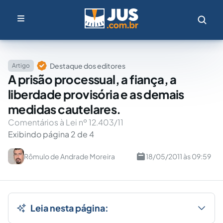
Destaque dos editores
Artigo
A prisão processual, a fiança, a
liberdade provisória e as demais
medidas cautelares.
Comentários à Lei nº 12.403/11
Exibindo página 2 de 4
Rômulo de Andrade Moreira
18/05/2011 às 09:59
Leia nesta página: