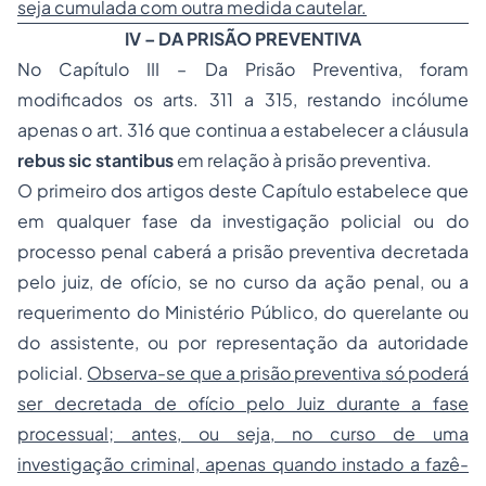
seja cumulada com outra medida cautelar.
IV – DA PRISÃO PREVENTIVA
No Capítulo III – Da Prisão Preventiva, foram
modificados os arts. 311 a 315, restando incólume
apenas o art. 316 que continua a estabelecer a cláusula
rebus sic stantibus
em relação à prisão preventiva.
O primeiro dos artigos deste Capítulo estabelece que
em qualquer fase da investigação policial ou do
processo penal caberá a prisão preventiva decretada
pelo juiz, de ofício, se no curso da ação penal, ou a
requerimento do Ministério Público, do querelante ou
do assistente, ou por representação da autoridade
policial.
Observa-se que a
prisão preventiva
só poderá
ser decretada de ofício pelo Juiz durante a fase
processual; antes, ou seja, no curso de uma
investigação criminal, apenas quando instado a fazê-