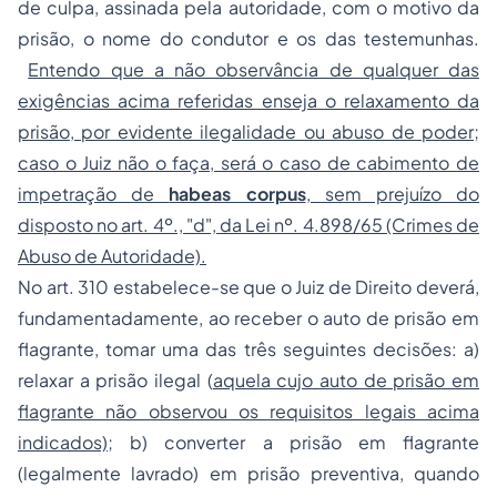
de culpa, assinada pela autoridade, com o motivo da
prisão, o nome do condutor e os das testemunhas.
Entendo que a não observância de qualquer das
exigências acima referidas enseja o relaxamento da
prisão, por evidente ilegalidade ou abuso de poder;
caso o Juiz não o faça, será o caso de cabimento de
impetração de
habeas corpus
, sem prejuízo do
disposto no art. 4º., "d", da Lei nº. 4.898/65 (Crimes de
Abuso de Autoridade).
No art. 310 estabelece-se que o Juiz de Direito deverá,
fundamentadamente, ao receber o auto de prisão em
flagrante, tomar uma das três seguintes decisões: a)
relaxar a prisão ilegal (
aquela cujo auto de prisão em
flagrante não observou os requisitos legais acima
indicados)
; b) converter a prisão em flagrante
(legalmente lavrado) em prisão preventiva, quando