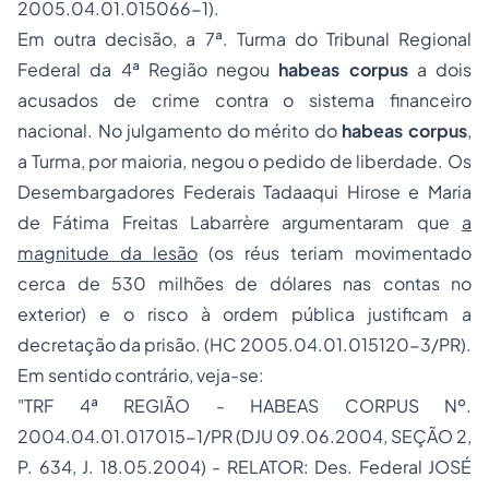
2005.04.01.015066-1).
Em outra decisão, a 7ª. Turma do Tribunal Regional
Federal da 4ª Região negou
habeas corpus
a dois
acusados de crime contra o sistema financeiro
nacional. No julgamento do mérito do
habeas corpus
,
a Turma, por maioria, negou o pedido de liberdade. Os
Desembargadores Federais Tadaaqui Hirose e Maria
de Fátima Freitas Labarrère argumentaram que
a
magnitude da lesão
(os réus teriam movimentado
cerca de 530 milhões de dólares nas contas no
exterior) e o risco à ordem pública justificam a
decretação da prisão. (HC 2005.04.01.015120-3/PR).
Em sentido contrário, veja-se:
"
TRF 4ª REGIÃO - HABEAS CORPUS Nº.
2004.04.01.017015-1/PR (DJU 09.06.2004, SEÇÃO 2,
P. 634, J. 18.05.2004) - RELATOR: Des. Federal JOSÉ