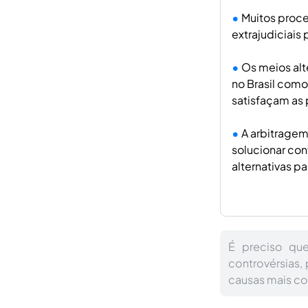
Muitos proce
extrajudiciais
Os meios alt
no Brasil como
satisfaçam as 
A arbitragem
solucionar con
alternativas p
É preciso qu
controvérsias,
causas mais c