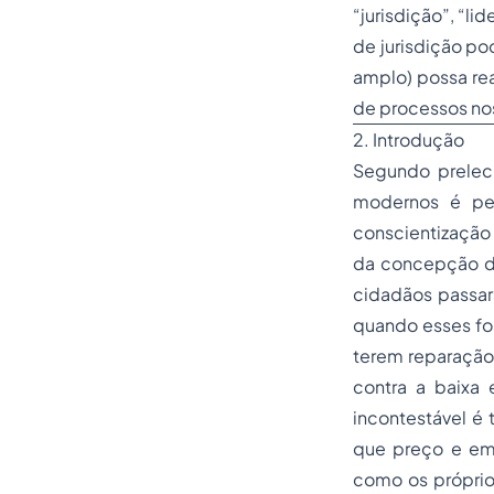
“jurisdição”, “li
de jurisdição po
amplo) possa rea
de processos nos
2. Introdução
Segundo prelec
modernos é per
conscientização 
da concepção de
cidadãos passara
quando esses fo
terem reparação 
contra a baixa e
incontestável é
que preço e em
como os próprio