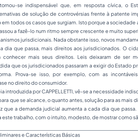
tornou-se indispensável que, em resposta cívica, o E
lternativas de solução de controvérsias frente à patente i
ão em todos os casos que surgiam. Isto porque a sociedade a
passou a fazê-lo num ritmo sempre crescente e muito supe
anismos jurisdicionais. Nada obstante isso, novos mandame
a dia que passa, mais direitos aos jurisdicionados. O ci
 a conhecer mais seus direitos. Leis deixaram de ser 
ida que os jurisdicionados passaram a exigir do Estado pr
orma. Prova-se isso, por exemplo, com as incontáveis 
ase no direito do consumidor.
déia introduzida por CAPPELLETTI, vê-se a necessidade indisc
 para que se alcance, o quanto antes, solução para as mais d
ez que a demanda judicial aumenta a cada dia que passa. 
 este trabalho, com o intuito, modesto, de mostrar como s
liminares e Características Básicas