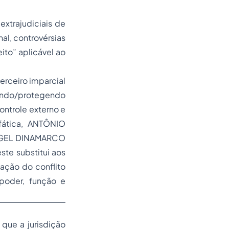
xtrajudiciais de
nal, controvérsias
eito” aplicável ao
erceiro imparcial
vando/protegendo
ontrole externo e
ática, ANTÔNIO
NGEL DINAMARCO
ste substitui aos
cação do conflito
oder, função e
 que a jurisdição