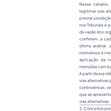
Nesse cenário, 
legitimar vias a
prestar jurisdiç
nos Tribunais e 
de vazão dos org
conferem, a cad
última análise,
normativos à med
aplicação da n
instruídas com b
A partir dessa i
vias alternativas
controvérsias, v
que se apresenta
vias alternativas.
3. Conceitos pre