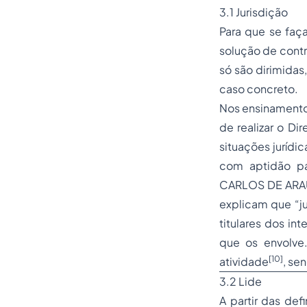
3.1 Jurisdição
Para que se faç
solução de contro
só são dirimidas,
caso concreto.
Nos ensinamentos
de realizar o D
situações jurídi
com aptidão par
CARLOS DE ARA
explicam que “ju
titulares dos in
que os envolve
[
10
]
atividade
, se
3.2 Lide
A partir das def