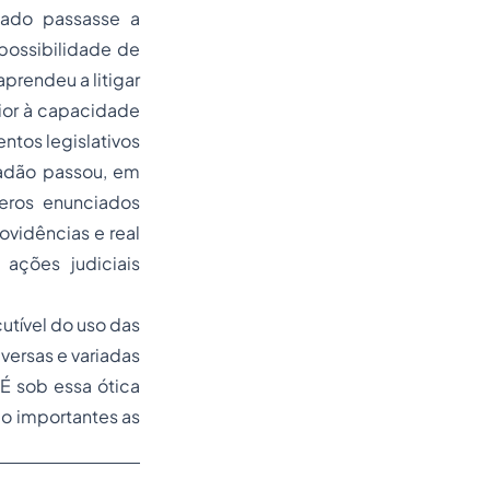
stado passasse a
mpossibilidade de
prendeu a litigar
rior à capacidade
ntos legislativos
dadão passou, em
meros enunciados
ovidências e real
ações judiciais
utível do uso das
iversas e variadas
É sob essa ótica
ão importantes as