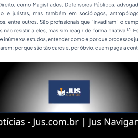
ireito, como Magistrados, Defensores Públicos, advog
ico e juristas, mas também em sociólogos, antropólog
icos, entre outros. São profissionais que “invadiram” o cam
[7]
ão resistir a eles, mas sim reagir de forma criativa.
Es
 de inúmeros estudos, entender como e por que processos 
narem; por que são tão caros e, por óbvio, quem paga a cont