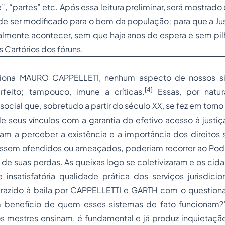
de”, “partes” etc. Após essa leitura preliminar, será mostra
de ser modificado para o bem da população; para que a Ju
lmente acontecer, sem que haja anos de espera e sem pilh
 Cartórios dos fóruns.
iona MAURO CAPPELLETI, nenhum aspecto de nossos sis
[4]
feito; tampouco, imune a críticas.
Essas, por natur
social que, sobretudo a partir do século XX, se fez em torn
 seus vínculos com a garantia do efetivo acesso à justiç
m a perceber a existência e a importância dos direitos s
ssem ofendidos ou ameaçados, poderiam recorrer ao Poder
de suas perdas. As queixas logo se coletivizaram e os cid
 insatisfatória qualidade prática dos serviços jurisdicion
 trazido à baila por CAPPELLETTI e GARTH com o questio
 benefício de quem esses sistemas de fato funcionam?
s mestres ensinam, é fundamental e já produz inquietaç