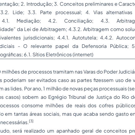
entação; 2. Introdução; 3. Conceitos preliminares e Caracte
; 3.2. Lide; 3.3. Parte processual; 4. Vias alternativ
s; 4.1. Mediação; 4.2. Conciliação; 4.3.
Arbitra
lidade” da Lei de Arbitragem; 4.3.2. Arbitragem como solu
valentes jurisdicionais; 4.4.1. Autotutela; 4.4.2. Autoc
udiciais - O relevante papel da Defensoria Pública; 5
gráficas; 6.1. Sítios Eletrônicos (internet)
 milhões de processos tramitam nas Varas do Poder Judiciá
 poderiam ser evitados caso as partes fizessem uso de vi
m as lides. Por ano, 1 milhão de novas peças processuais (s
os casos) sobem ao Egrégio Tribunal de Justiça do Rio de
rocessos consome milhões de reais dos cofres públicos
do em tantas áreas sociais, mas que acaba sendo gasto em
[3]
necessárias.
udo, será realizado um apanhado geral de conceitos p