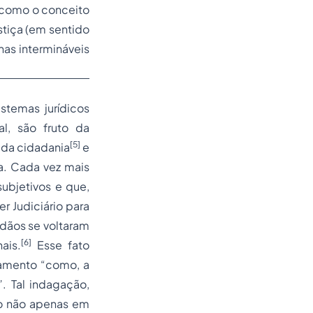
do como o conceito
stiça (em sentido
as intermináveis
temas jurídicos
al, são fruto da
[5]
o da cidadania
e
a. Cada vez mais
ubjetivos e que,
 Judiciário para
adãos se voltaram
[6]
ais.
Esse fato
namento
“como, a
”.
Tal indagação,
ão não apenas em