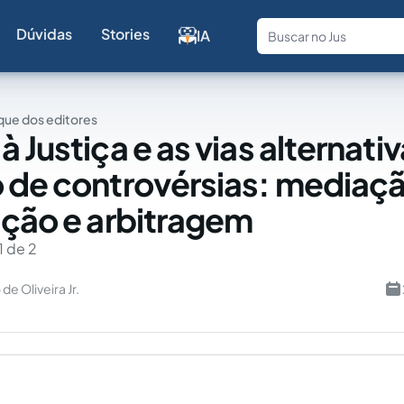
Dúvidas
Stories
IA
Fale com a
ue dos editores
 Justiça e as vias alternati
 de controvérsias: mediaç
ação e arbitragem
1 de 2
de Oliveira Jr.