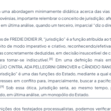
a uma abordagem minimamente didática acerca das vias e
vérsias, importante relembrar o conceito de jurisdição; afi
 em última análise, quando um terceiro, imparcial “diz o dir
 de FREDIE DIDIER JR, “jurisdição” é a função atribuída ao t
ireito de modo imperativo e criativo, reconhecendo/efeti
cas concretamente deduzidas, em decisão insuscetível de c
[8]
a tornar-se indiscutível.
Em uma definição mais enf
ÚJO CINTRA, ADA PELLEGRINI GRINOVER e CÂNDIDO RA
risdição” é uma das funções do Estado, mediante a qual e
teresses em conflito para, imparcialmente, buscar a pacifi
[9]
.
Sob essa ótica, jurisdição seria, ao mesmo tempo,
p
ndo, em última análise, um monopólio do Estado.
inições dos festejados processualistas, podemos verificar