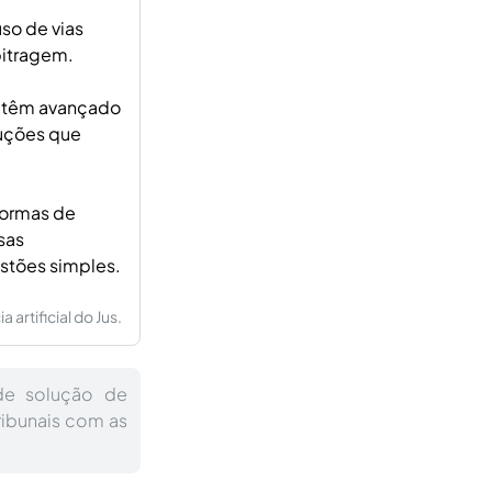
uso de vias
bitragem.
, têm avançado
luções que
formas de
sas
estões simples.
artificial do Jus.
de solução de
ribunais com as