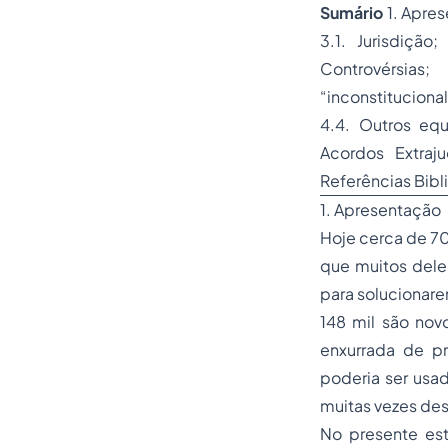
Sumário
1. Apres
3.1. Jurisdição
Controvérsia
“inconstituciona
4.4. Outros equi
Acordos Extraj
Referências Biblio
1. Apresentação
Hoje cerca de 70
que muitos deles
para solucionare
148 mil são nov
enxurrada de p
poderia ser usa
muitas vezes des
No presente est