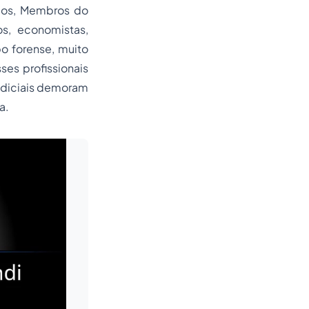
ados, Membros do
os, economistas,
po forense, muito
ses profissionais
judiciais demoram
a.
Leia mais