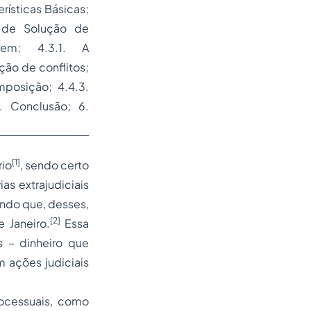
rísticas Básicas;
as de Solução de
gem
; 4.3.1. A
ção de conflitos;
omposição; 4.4.3.
. Conclusão; 6.
[1]
rio
, sendo certo
as extrajudiciais
endo que, desses,
[2]
 Janeiro.
Essa
 – dinheiro que
 ações judiciais
rocessuais, como