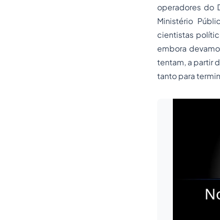
operadores do D
Ministério Públ
cientistas polít
embora devamos n
tentam, a partir
tanto para termi