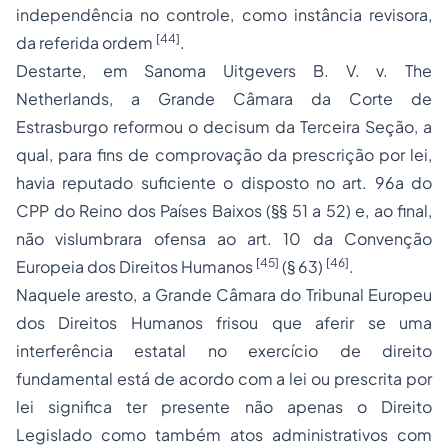
independência no controle, como instância revisora,
[44]
da referida ordem
.
Destarte, em
Sanoma Uitgevers B. V. v. The
Netherlands
, a Grande Câmara da Corte de
Estrasburgo reformou o
decisum
da Terceira Seção, a
qual, para fins de comprovação da
prescrição por lei
,
havia reputado
suficiente
o disposto no art. 96
a
do
CPP do Reino dos Países Baixos (§§ 51 a 52) e, ao final,
não
vislumbrara ofensa ao art. 10 da Convenção
[45]
[46]
Europeia dos Direitos Humanos
(§ 63)
.
Naquele aresto, a Grande Câmara do Tribunal Europeu
dos Direitos Humanos frisou que aferir se uma
interferência estatal no exercício de direito
fundamental está
de acordo com a lei
ou
prescrita por
lei
significa ter presente não apenas o Direito
Legislado como também atos administrativos com