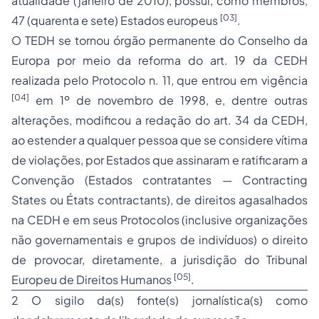
atualidade (janeiro de 2010), possui, como membros,
[03]
47 (quarenta e sete) Estados europeus
.
O TEDH se tornou
órgão permanente
do Conselho da
Europa por meio da reforma do art. 19 da CEDH
realizada pelo
Protocolo n. 11
, que entrou em vigência
[04]
em 1º de novembro de 1998, e, dentre outras
alterações, modificou a redação do art. 34 da CEDH,
ao estender
a qualquer pessoa
que se considere vítima
de violações, por Estados que assinaram e ratificaram a
Convenção (Estados contratantes —
Contracting
States
ou
États contractants
), de direitos agasalhados
na CEDH e em seus Protocolos (inclusive organizações
não governamentais e grupos de indivíduos) o direito
de provocar, diretamente, a jurisdição do Tribunal
[05]
Europeu de Direitos Humanos
.
2 O sigilo da(s) fonte(s) jornalística(s) como