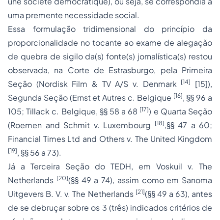
une société démocratique
), ou seja, se correspondia a
uma
premente necessidade social
.
Essa formulação
tridimensional
do princípio da
proporcionalidade no tocante ao exame de alegação
de quebra de sigilo da(s) fonte(s) jornalística(s) restou
observada, na Corte de Estrasburgo, pela Primeira
[14]
Seção (
Nordisk Film & TV A/S v. Denmark
[15]),
[16]
Segunda Seção (
Ernst et Autres c. Belgique
, §§ 96 a
[17]
105;
Tillack c. Belgique
, §§ 58 a 68
) e Quarta Seção
[18]
(
Roemen and Schmit v. Luxembourg
,§§ 47 a 60;
Financial Times Ltd and Others v. The United Kingdom
[19]
, §§ 56 a 73).
Já a Terceira Seção do TEDH, em
Voskuil v. The
[20]
Netherlands
(§§ 49 a 74), assim como em
Sanoma
[21]
Uitgevers B. V. v. The Netherlands
(§§ 49 a 63), antes
de se debruçar sobre os 3 (três) indicados critérios de