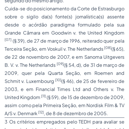
segundo do mesmo artigo.
Cuida-se do posicionamento da Corte de Estrasburgo
sobre o sigilo da(s) fonte(s) jornalística(s) assente
desde o acórdão paradigma formulado pela sua
Grande Câmara em
Goodwin v. the United Kingdom
[07]
(§ 39), de 27 de março de 1996, reiterado quer pela
[08]
Terceira Seção, em
Voskuil v. The Netherlands
(§ 65),
de 22 de novembro de 2007, e em
Sanoma Uitgevers
[09]
B. V. v. The Netherlands
(§ 54,
d
), de 31 de março de
2009, quer pela Quarta Seção, em
Roemen and
[10]
Schmit v. Luxembourg
(§ 46), de 25 de fevereiro de
2003, e em
Financial Times Ltd and Others v. The
[11]
United Kingdom
(§ 59), de 15 de dezembro de 2009,
assim como pela Primeira Seção, em
Nordisk Film & TV
[12]
A/S v. Denmark
, de 8 de dezembro de 2005.
3 Os critérios empregados pelo TEDH para avaliar se