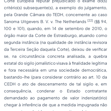
Corte Europeia reputar
prejudicado
o exame do(s)
critério(s)
subsequente(s)
, a exemplo do julgamento,
pela Grande Câmara do TEDH, concernente ao caso
[22]
Sanoma Uitgevers B. V. v. The Netherlands
(§§ 94,
100 e 101), quando, em 14 de setembro de 2010, o
órgão maior da Corte de Estrasburgo, atuando como
segunda instância (na qualidade de instância revisora
da Terceira Seção daquela Corte),
deixou de verificar
se, na circunstância concreta analisada, a quebra
estatal do sigilo jornalístico visava à
finalidade legítima
e fora
necessária em uma sociedade democrática
,
bastando-lhe (para considerar
contrário
ao art. 10 da
CEDH o ato de descerramento de tal sigilo e, em
consequência, condenar o Estado contratante
demandado ao pagamento de valor indenizatório)
chegar à inferência de que a medida impugnada
não