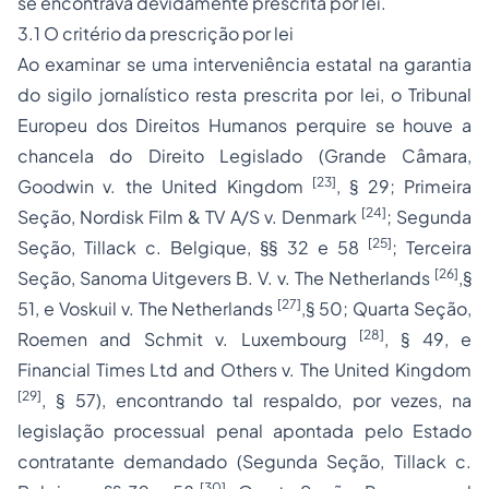
se encontrava devidamente
prescrita por lei
.
3.1 O critério da prescrição por lei
Ao examinar se uma interveniência estatal na garantia
do sigilo jornalístico resta
prescrita por lei
, o Tribunal
Europeu dos Direitos Humanos perquire se houve a
chancela do Direito Legislado (Grande Câmara,
[23]
Goodwin v. the United Kingdom
, § 29; Primeira
[24]
Seção,
Nordisk Film & TV A/S v. Denmark
; Segunda
[25]
Seção,
Tillack c. Belgique
, §§ 32 e 58
; Terceira
[26]
Seção,
Sanoma Uitgevers B. V. v. The Netherlands
,§
[27]
51, e
Voskuil v. The Netherlands
,§ 50; Quarta Seção,
[28]
Roemen and Schmit v. Luxembourg
, § 49, e
Financial Times Ltd and Others v. The United Kingdom
[29]
, § 57), encontrando tal respaldo, por vezes, na
legislação processual penal
apontada pelo Estado
contratante demandado (Segunda Seção,
Tillack c.
[30]