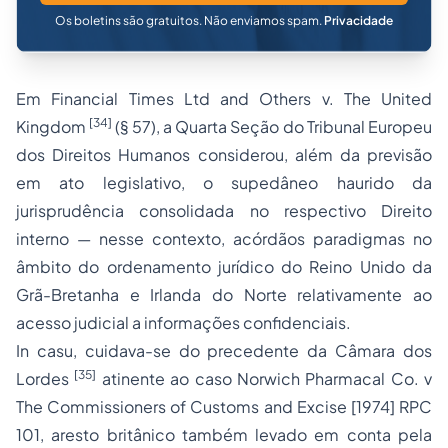
Os boletins são gratuitos. Não enviamos spam.
Privacidade
Em
Financial Times Ltd and Others v. The United
[34]
Kingdom
(§ 57), a Quarta Seção do Tribunal Europeu
dos Direitos Humanos considerou, além da previsão
em ato legislativo, o supedâneo haurido da
jurisprudência consolidada no respectivo Direito
interno — nesse contexto, acórdãos paradigmas no
âmbito do ordenamento jurídico do Reino Unido da
Grã-Bretanha e Irlanda do Norte relativamente ao
acesso judicial a informações confidenciais
.
In casu
, cuidava-se do precedente da Câmara dos
[35]
Lordes
atinente ao caso
Norwich Pharmacal Co. v
The Commissioners of Customs and Excise
[1974] RPC
101, aresto britânico também levado em conta pela