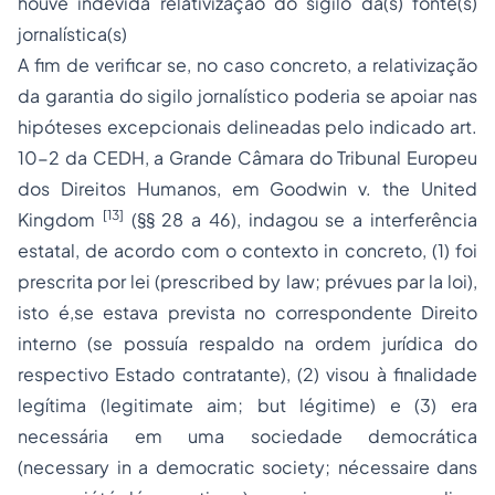
houve indevida relativização do sigilo da(s) fonte(s)
jornalística(s)
A fim de verificar se, no caso concreto, a relativização
da garantia do sigilo jornalístico poderia se apoiar nas
hipóteses excepcionais delineadas pelo indicado art.
10-2 da CEDH, a Grande Câmara do Tribunal Europeu
dos Direitos Humanos, em
Goodwin v. the United
[13]
Kingdom
(§§ 28 a 46), indagou se a interferência
estatal, de acordo com o contexto
in concreto
, (1) foi
prescrita por lei
(
prescribed by law
;
prévues par la loi
),
isto é,se estava prevista no correspondente Direito
interno (se possuía respaldo na ordem jurídica do
respectivo Estado contratante), (2) visou à
finalidade
legítima
(
legitimate aim
;
but légitime
) e (3) era
necessária em uma sociedade democrática
(
necessary in a democratic society
;
nécessaire dans