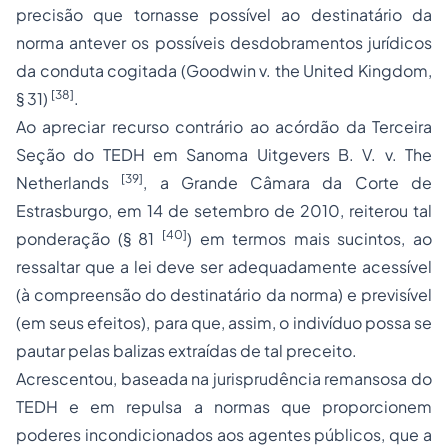
precisão que tornasse possível ao destinatário da
norma antever os possíveis
desdobramentos
jurídicos
da conduta cogitada (
Goodwin v. the United Kingdom
,
[38]
§ 31)
.
Ao apreciar recurso contrário ao acórdão da Terceira
Seção do TEDH em
Sanoma Uitgevers B. V. v. The
[39]
Netherlands
, a Grande Câmara da Corte de
Estrasburgo, em 14 de setembro de 2010, reiterou tal
[40]
ponderação (§ 81
) em termos mais sucintos, ao
ressaltar que a lei deve ser
adequadamente acessível
(à compreensão do destinatário da norma) e
previsível
(em seus efeitos), para que, assim, o indivíduo possa se
pautar pelas balizas extraídas de tal preceito.
Acrescentou, baseada na jurisprudência remansosa do
TEDH e em repulsa a normas que proporcionem
poderes incondicionados aos agentes públicos, que a