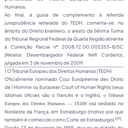
Humanos.
Ao final, à guisa de complemento à referida
jurisprudência reiterada do TEDH, comenta-se, no
âmbito do Direito brasileiro, o aresto da Sétima Turma
do Tribunal Regional Federal da Quarta Região atinente
à
Correição Parcial nº 2008.72.00.005353-8/SC
(Relator, Desembargador Federal Néfi Cordeiro),
julgada em 3 de novembro de 2009.
1 O Tribunal Europeu dos Direitos Humanos (TEDH)
Oficialmente nominado
Cour Européenne des Droits
de l'Homme
ou
European Court of Human Rights
(seus
idiomas oficiais são o
francês
e o
inglês
),
o Tribunal
sediado no
Europeu dos Direitos Humanos ― TEDH está
Nordeste da França, em Estrasburgo (motivo por que
[01]
também é conhecido como
Corte de Estrasburgo
)
.
Desde 23 de fevereiro de 1959, atua na qualidade de