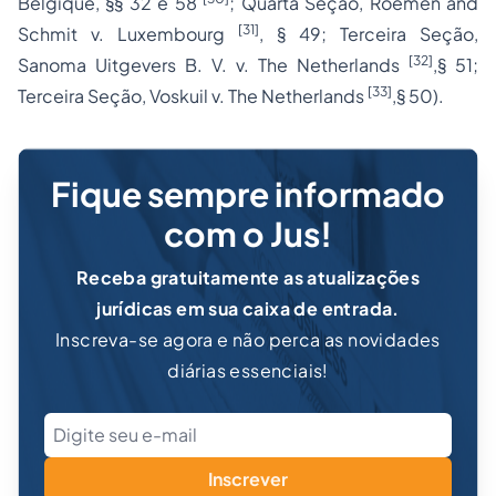
Belgique
, §§ 32 e 58
; Quarta Seção,
Roemen and
[31]
Schmit v. Luxembourg
, § 49; Terceira Seção,
[32]
Sanoma Uitgevers B. V. v. The Netherlands
,§ 51;
[33]
Terceira Seção,
Voskuil v. The Netherlands
,§ 50).
Fique sempre informado
com o Jus!
Receba gratuitamente as atualizações
jurídicas em sua caixa de entrada.
Inscreva-se agora e não perca as novidades
diárias essenciais!
Inscrever