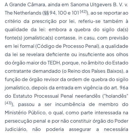
A Grande Câmara, ainda em
Sanoma Uitgevers B. V. v.
[42]
The Netherlands
(§§ 94, 100 e 101
), ao se reportar ao
critério da
prescrição por lei
, referiu-se também à
qualidade da lei
: embora a quebra do sigilo da(s)
fonte(s) jornalística(s) contasse,
in casu
, com previsão
em lei
formal
(Código de
Processo
Penal), a
qualidade
da lei
se revelara
deficiente
ou
insuficiente
aos olhos
do órgão maior do TEDH, porque, no âmbito do Estado
contratante demandado (o Reino dos Países Baixos), a
função de
órgão revisor
da ordem de quebra do sigilo
jornalístico,
depois
da entrada em vigência do art. 96
a
do Estatuto Processual Penal neerlandês ("holandês"
[43]
), passou a ser incumbência de membro do
Ministério Público, o qual, como
parte interessada
na
persecução penal e por
não
constituir órgão do Poder
Judiciário,
não
poderia assegurar a necessária