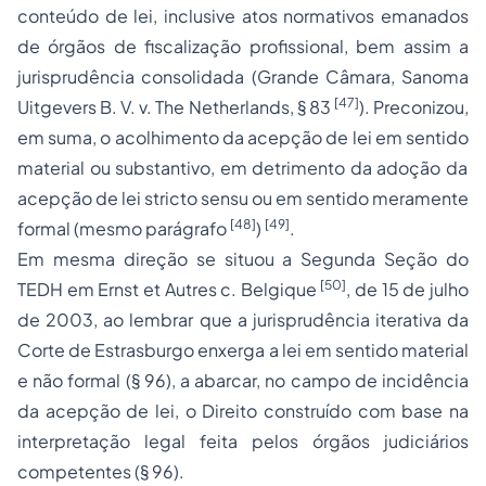
conteúdo de lei
, inclusive atos normativos emanados
de órgãos de
fiscalização
profissional, bem assim a
jurisprudência consolidada (Grande Câmara,
Sanoma
[47]
Uitgevers B. V. v. The Netherlands
, § 83
). Preconizou,
em suma, o acolhimento da acepção de lei em sentido
material
ou
substantivo
, em detrimento da
adoção
da
acepção de lei
stricto sensu
ou em sentido meramente
[48]
[49]
formal
(mesmo parágrafo
)
.
Em
mesma direção
se situou a Segunda Seção do
[50]
TEDH em
Ernst et Autres c. Belgique
, de 15 de julho
de 2003, ao lembrar que a jurisprudência iterativa da
Corte de Estrasburgo enxerga a
lei
em sentido
material
e não
formal
(§ 96), a abarcar, no campo de incidência
da acepção de
lei
, o Direito construído com base na
interpretação legal feita pelos órgãos judiciários
competentes (§ 96).