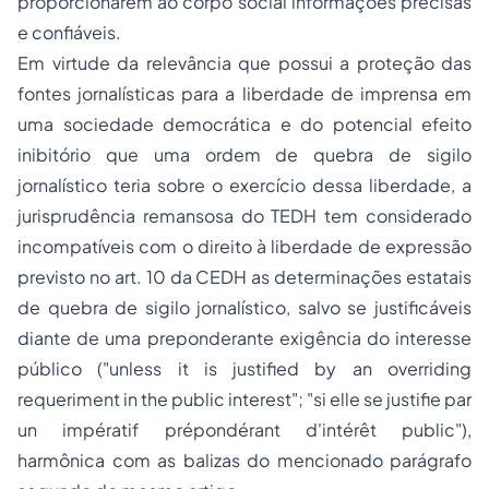
proporcionarem ao corpo social informações precisas
e confiáveis.
Em virtude da relevância que possui a proteção das
fontes jornalísticas para a liberdade de imprensa em
uma sociedade democrática e do potencial efeito
inibitório que uma ordem de quebra de sigilo
jornalístico teria sobre o exercício dessa liberdade, a
jurisprudência remansosa do TEDH tem considerado
incompatíveis
com o direito à liberdade de expressão
previsto no art. 10 da CEDH as
determinações
estatais
de
quebra
de sigilo jornalístico,
salvo
se justificáveis
diante de uma
preponderante exigência do interesse
público
("unless it is justified by an overriding
requeriment in the public interest"; "si elle se justifie par
un impératif prépondérant d'intérêt public"),
harmônica com as balizas do mencionado parágrafo