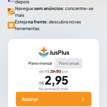
depois
Navegue
sem anúncios
: concentre-se
mais
Esteja
na frente
: descubra novas
ferramentas
JusPlus
Plano mensal
Plano anual
de R$
29,50
por
2,95
R$
No primeiro mês
Assinar