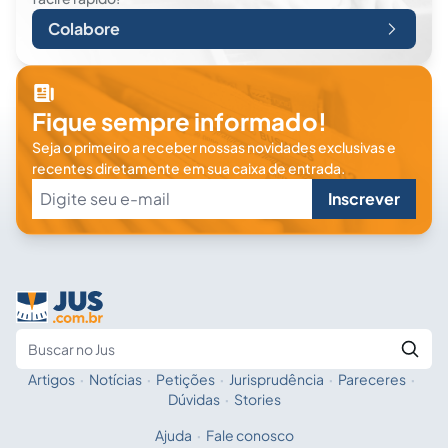
Colabore
Fique sempre informado!
Seja o primeiro a receber nossas novidades exclusivas e
recentes diretamente em sua caixa de entrada.
Inscrever
Artigos
·
Notícias
·
Petições
·
Jurisprudência
·
Pareceres
·
Fale com a IA
Buscar no Jus
Dúvidas
·
Stories
Ajuda
·
Fale conosco