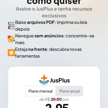
como quiser
Assine o JusPlus e tenha recursos
exclusivos
Baixe
arquivos PDF
: imprima ou leia
depois
Navegue
sem anúncios
: concentre-se
mais
Esteja
na frente
: descubra novas
ferramentas
JusPlus
Plano mensal
Plano anual
de R$
29,50
por
2,95