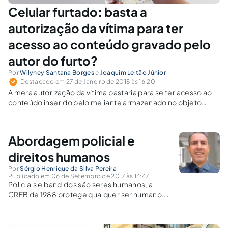
Celular furtado: basta a
autorização da vítima para ter
acesso ao conteúdo gravado pelo
autor do furto?
Por
Wilyney Santana Borges
e
Joaquim Leitão Júnior
Destacado em 27 de Janeiro de 2018 às 16:20
A mera autorização da vítima bastaria para se ter acesso ao
conteúdo inserido pelo meliante armazenado no objeto
oriundo de ação delitiva ou se dependeria de ordem judicial
para tanto em objeto eletrônico alvo de condutas ilícitas,
posteriormente apreendido pela polícia?
Abordagem policial e
direitos humanos
Por
Sérgio Henrique da Silva Pereira
Publicado em 06 de Setembro de 2017 às 14:47
Policiais e bandidos são seres humanos, a
CRFB de 1988 protege qualquer ser humano.
Quem tem maior valor social? Se houver
legalização, total, da maconha, os traficantes
atuais não serão mais criminoso (tipificação