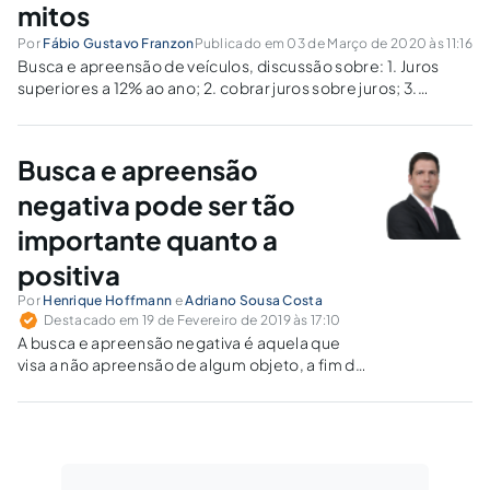
mitos
Por
Fábio Gustavo Franzon
Publicado em 03 de Março de 2020 às 11:16
Busca e apreensão de veículos, discussão sobre: 1. Juros
superiores a 12% ao ano; 2. cobrar juros sobre juros; 3.
comissão de permanência é ilegal 4. busca e apreensão
depois de três parcelas em atraso; 5 notificação pessoal; 6
depósito do incontroverso.
Busca e apreensão
negativa pode ser tão
importante quanto a
positiva
Por
Henrique Hoffmann
e
Adriano Sousa Costa
Destacado em 19 de Fevereiro de 2019 às 17:10
A busca e apreensão negativa é aquela que
visa a não apreensão de algum objeto, a fim de
demonstrar a verdade, que muitas vezes é
descortinada na persecução penal pela
ausência de determinada coisa.