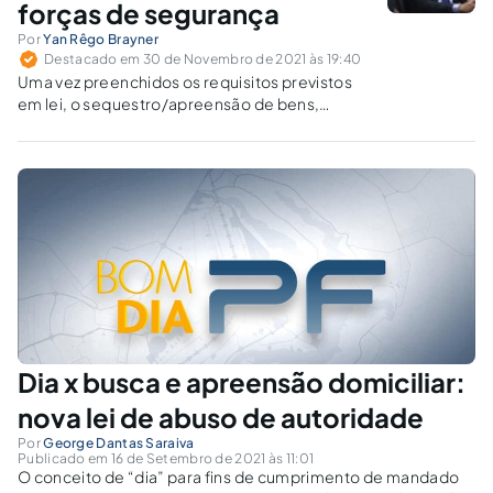
forças de segurança
Por
Yan Rêgo Brayner
Destacado em 30 de Novembro de 2021 às 19:40
Uma vez preenchidos os requisitos previstos
em lei, o sequestro/apreensão de bens,
produtos ou proveito de prática criminosa, e
sua posterior utilização provisória pelas forças
de segurança, se revela alternativa eficaz,
adequada e útil.
Dia x busca e apreensão domiciliar:
nova lei de abuso de autoridade
Por
George Dantas Saraiva
Publicado em 16 de Setembro de 2021 às 11:01
O conceito de “dia” para fins de cumprimento de mandado