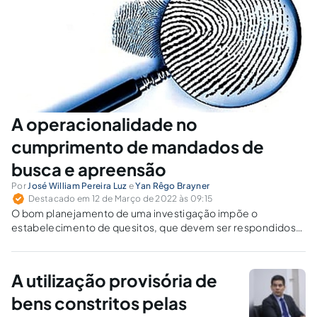
A operacionalidade no
cumprimento de mandados de
busca e apreensão
Por
José William Pereira Luz
e
Yan Rêgo Brayner
Destacado em 12 de Março de 2022 às 09:15
O bom planejamento de uma investigação impõe o
estabelecimento de quesitos, que devem ser respondidos
antes da produção de cada prova. Na cautelar de busca e
apreensão, devem ser produzidos alguns quesitos,
antecipando-se ao ataque a que a investigação e a prova
A utilização provisória de
serão submetidos através do contraditório judicial.
bens constritos pelas