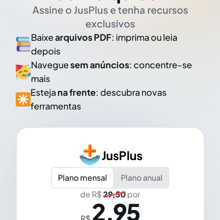
Assine o JusPlus e tenha recursos
exclusivos
Baixe
arquivos PDF
: imprima ou leia
depois
Navegue
sem anúncios
: concentre-se
mais
Esteja
na frente
: descubra novas
ferramentas
JusPlus
Plano mensal
Plano anual
de R$
29,50
por
2,95
R$