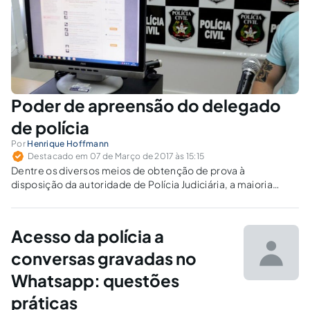
Poder de apreensão do delegado
de polícia
Por
Henrique Hoffmann
Destacado em 07 de Março de 2017 às 15:15
Dentre os diversos meios de obtenção de prova à
disposição da autoridade de Polícia Judiciária, a maioria
passível de utilização por autoridade própria, a apreensão
ganha destaque, relativizando direito fundamental do
investigado em prol de uma investigação criminal eficaz.
Acesso da polícia a
conversas gravadas no
Whatsapp: questões
práticas