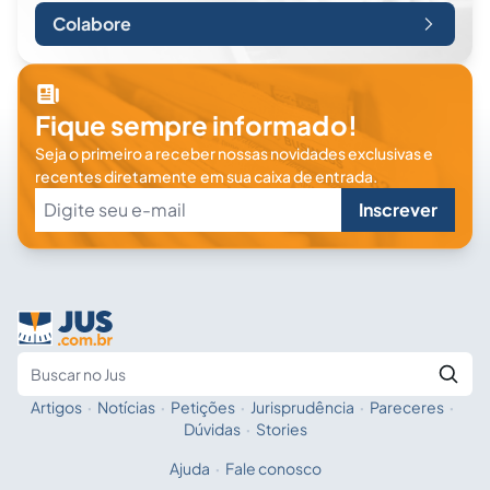
Colabore
Fique sempre informado!
Seja o primeiro a receber nossas novidades exclusivas e
recentes diretamente em sua caixa de entrada.
Inscrever
Artigos
·
Notícias
·
Petições
·
Jurisprudência
·
Pareceres
·
Fale com a IA
Buscar no Jus
Dúvidas
·
Stories
Ajuda
·
Fale conosco