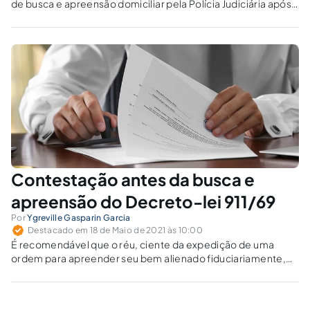
de busca e apreensão domiciliar pela Polícia Judiciária após
o advento da Lei Federal nº 13.869/2019: das 5h (cinco horas)
às 21h (vinte e uma horas).
Contestação antes da busca e
apreensão do Decreto-lei 911/69
Por
Ygreville Gasparin Garcia
Destacado em 18 de Maio de 2021 às 10:00
É recomendável que o réu, ciente da expedição de uma
ordem para apreender seu bem alienado fiduciariamente,
adiante-se e apresente, desde logo, sua peça defensiva.