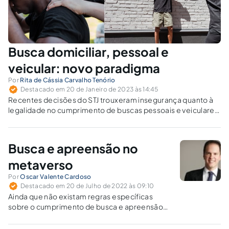
Busca domiciliar, pessoal e
veicular: novo paradigma
Por
Rita de Cássia Carvalho Tenório
Destacado em 20 de Janeiro de 2023 às 14:45
Recentes decisões do STJ trouxeram insegurança quanto à
legalidade no cumprimento de buscas pessoais e veiculares
durante a atividade de policiamento ostensivo.
Busca e apreensão no
metaverso
Por
Oscar Valente Cardoso
Destacado em 20 de Julho de 2022 às 09:10
Ainda que não existam regras específicas
sobre o cumprimento de busca e apreensão
de bens imateriais, a regulação processual no
Brasil tem fundamentos para a adoção da