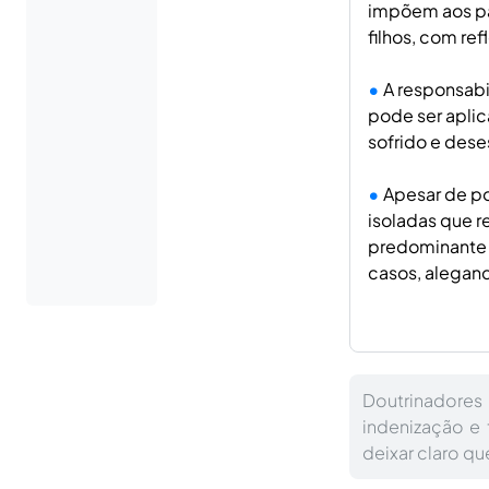
impõem aos pa
filhos, com re
A responsabi
pode ser apli
sofrido e deses
Apesar de po
isoladas que r
predominante n
casos, alegando
Doutrinadore
indenização e 
deixar claro q