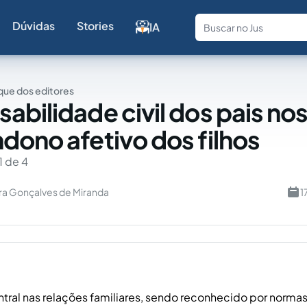
Dúvidas
Stories
IA
Fale com a
ue dos editores
abilidade civil dos pais no
dono afetivo dos filhos
1 de 4
ra Gonçalves de Miranda
1
ntral nas relações familiares, sendo reconhecido por normas