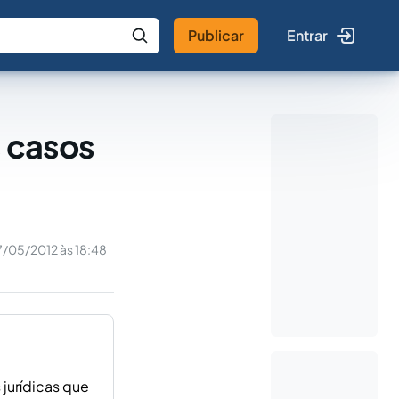
Publicar
Entrar
 IA
Buscar no Jus
s casos
7/05/2012 às 18:48
 jurídicas que