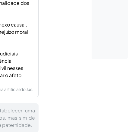
onalidade dos
nexo causal,
ejuízo moral
udiciais
ência
ivil nesses
ar o afeto.
artificial do Jus.
tabelecer uma
hos, mas sim de
e paternidade.