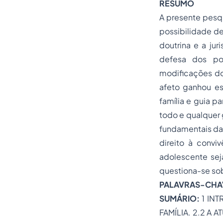
RESUMO
A presente pesqu
possibilidade de
doutrina e a ju
defesa dos pos
modificações do
afeto ganhou es
família e guia 
todo e qualquer 
fundamentais da 
direito à convi
adolescente sej
questiona-se sob
PALAVRAS-CHA
SUMÁRIO:
1 IN
FAMÍLIA. 2.2 A 