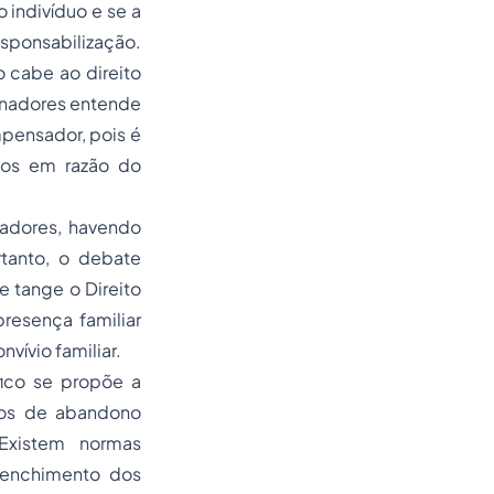
 indivíduo e se a
esponsabilização.
 cabe ao direito
rinadores entende
pensador, pois é
dos em razão do
gadores, havendo
rtanto, o debate
 tange o Direito
presença familiar
ívio familiar.
ico se propõe a
asos de abandono
 Existem normas
reenchimento dos