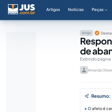
Artigos
Notícias
Peças
Destaq
Artigo
Respons
de aban
Exibindo página 
Amanda Olivei
Resumo:
O afeto é ce