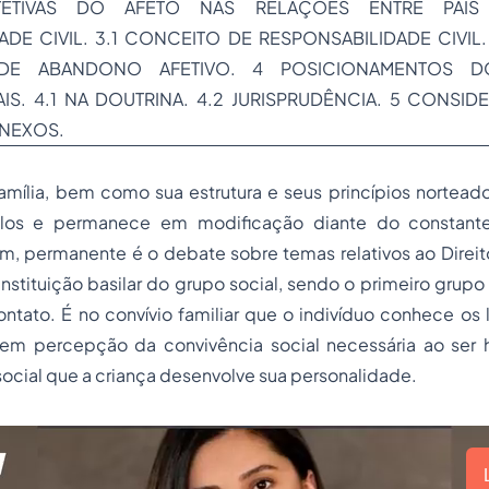
ETIVAS DO AFETO NAS RELAÇÕES ENTRE PAIS
DE CIVIL. 3.1 CONCEITO DE RESPONSABILIDADE CIVIL.
E ABANDONO AFETIVO. 4 POSICIONAMENTOS DO
IS. 4.1 NA DOUTRINA. 4.2 JURISPRUDÊNCIA. 5 CONSID
ANEXOS.
mília, bem como sua estrutura e seus princípios norteado
los e permanece em modificação diante do constant
, permanente é o debate sobre temas relativos ao Direito
instituição basilar do grupo social, sendo o primeiro grupo
ontato. É no convívio familiar que o indivíduo conhece os l
em percepção da convivência social necessária ao ser
cial que a criança desenvolve sua personalidade.