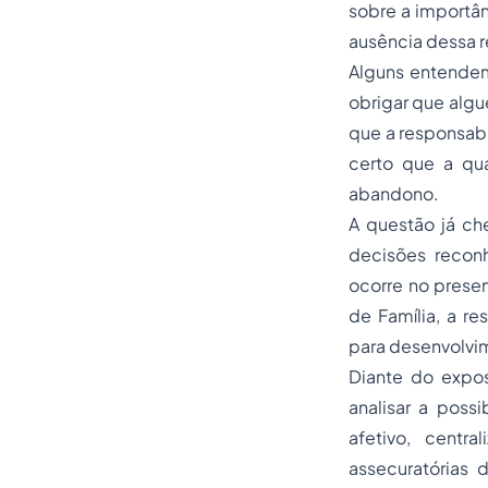
sobre a importân
ausência dessa r
Alguns entendem 
obrigar que algu
que a responsabi
certo que a qu
abandono.
A questão já ch
decisões reconh
ocorre no prese
de Família, a re
para desenvolvim
Diante do expo
analisar a poss
afetivo, centr
assecuratórias 