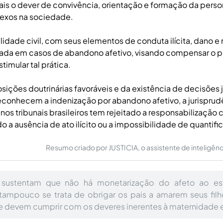
is o dever de convivência, orientação e formação da pers
flexos na sociedade.
lidade civil, com seus elementos de conduta ilícita, dano e 
cada em casos de abandono afetivo, visando compensar o pr
timular tal prática.
sições doutrinárias favoráveis e da existência de decisões j
econhecem a indenização por abandono afetivo, a jurisprud
os tribunais brasileiros tem rejeitado a responsabilização c
 a ausência de ato ilícito ou a impossibilidade de quantific
Resumo criado por JUSTICIA, o assistente de inteligência 
s sustentam que não há monetarização do afeto ao es
tampouco se trata de obrigar os pais a amarem seus fil
ue devem cumprir com os deveres inerentes à maternidade 