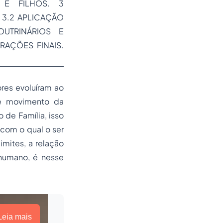
 E FILHOS. 3
 3.2 APLICAÇÃO
UTRINÁRIOS E
ERAÇÕES FINAIS.
res evoluíram ao
e movimento da
 de Família, isso
 com o qual o ser
imites, a relação
 humano, é nesse
Leia mais