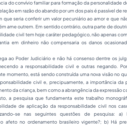
cia do convívio familiar para formação da personalidade do
elação em razão do abando por um dos pais é passível de r
que seria conferir um valor pecuniário ao amor e que não
ém ame outrem. Em sentido contrário, outra parte de dout
lidade civil tem hoje caráter pedagógico, não apenas com
antia em dinheiro não compensaria os danos ocasiona
ega ao Poder Judiciário e não há consenso dentre os jul
ecendo a responsabilidade civil e outras negando. Po
nte momento, está sendo construída uma nova visão no que
sponsabilidade civil e, precipuamente, a importância da 
ento da criança, bem como a abrangência da expressão conv
sto, a pesquisa que fundamenta este trabalho monográf
ibilidade de aplicação da responsabilidade civil nos c
alizando-se nas seguintes questões de pesquisa: a)
do afeto no ordenamento brasileiro vigente?; b) Há p