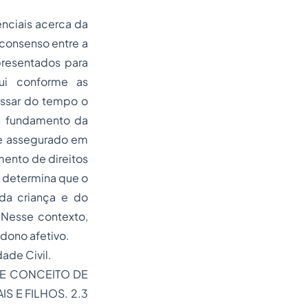
enciais acerca da
 consenso entre a
presentados para
lui conforme as
assar do tempo o
em fundamento da
 e assegurado em
mento de direitos
l determina que o
 da criança e do
 Nesse contexto,
dono afetivo.
ade Civil.
A E CONCEITO DE
IS E FILHOS. 2.3