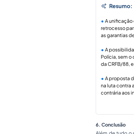
Resumo:
A unificação
retrocesso par
as garantias d
A possibilid
Polícia, sem o 
da CRFB/88, e 
A proposta de
na luta contra
contrária aos 
6. Conclusão
Além de tudo o q