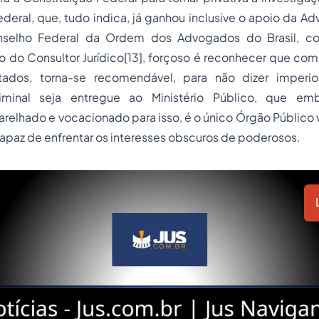
 Federal, que, tudo indica, já ganhou inclusive o apoio da A
selho Federal da Ordem dos Advogados do Brasil, co
io do Consultor Jurídico[13], forçoso é reconhecer que com
stados, torna-se recomendável, para não dizer imperi
riminal seja entregue ao Ministério Público, que em
relhado e vocacionado para isso, é o único Órgão Público
paz de enfrentar os interesses obscuros de poderosos.