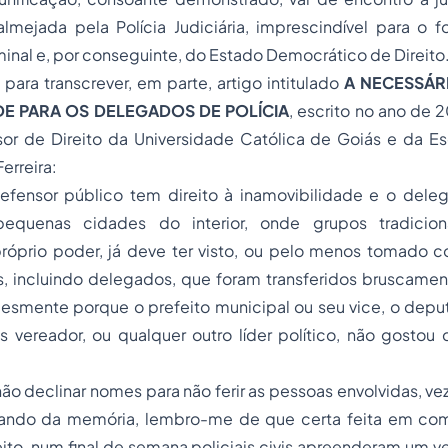
lmejada pela Polícia Judiciária, imprescindível para o f
minal e, por conseguinte, do Estado Democrático de Direito
para transcrever, em parte, artigo intitulado
A NECESSÁR
DE PARA OS DELEGADOS DE POLÍCIA
, escrito no ano de 
sor de Direito da Universidade Católica de Goiás e da Es
Ferreira:
 defensor público tem direito à inamovibilidade e o de
equenas cidades do interior, onde grupos tradicio
róprio poder, já deve ter visto, ou pelo menos tomado 
s, incluindo delegados, que foram transferidos bruscamen
lesmente porque o prefeito municipal ou seu vice, o depu
es vereador, ou qualquer outro líder político, não gosto
o declinar nomes para não ferir as pessoas envolvidas, ve
ando da memória, lembro-me de que certa feita em com
eito, num final de semana policiais civis apreenderam um v