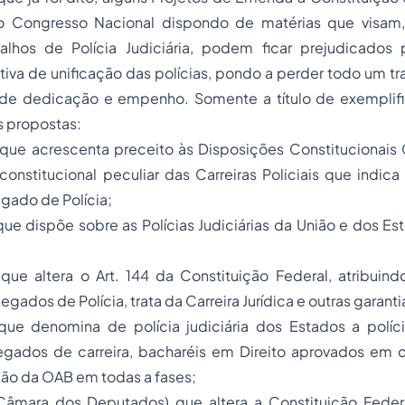
o Congresso Nacional dispondo de matérias que visam, 
balhos de Polícia Judiciária, podem ficar prejudicados
tiva de unificação das polícias, pondo a perder todo um tra
 de dedicação e empenho. Somente a título de exempli
s propostas:
que acrescenta preceito às Disposições Constitucionais 
onstitucional peculiar das Carreiras Policiais que indica 
gado de Polícia;
ue dispõe sobre as Polícias Judiciárias da União e dos Es
que altera o Art. 144 da Constituição Federal, atribuin
egados de Polícia, trata da Carreira Jurídica e outras garanti
ue denomina de polícia judiciária dos Estados a polícia
legados de carreira, bacharéis em Direito aprovados em 
ção da OAB em todas a fases;
âmara dos Deputados) que altera a Constituição Federal