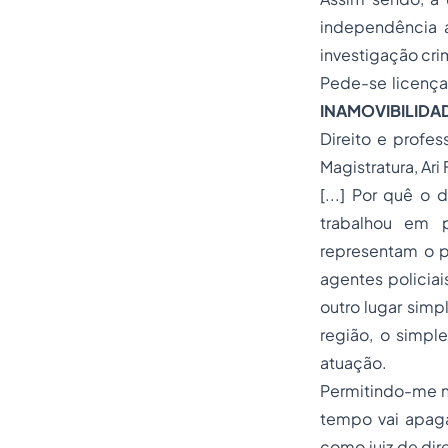
independência a
investigação cri
Pede-se licença 
INAMOVIBILIDA
Direito e profes
Magistratura, Ari 
[...] Por quê o
trabalhou em p
representam o p
agentes policiai
outro lugar simp
região, o simpl
atuação.
Permitindo-me nã
tempo vai apag
como juiz de dir