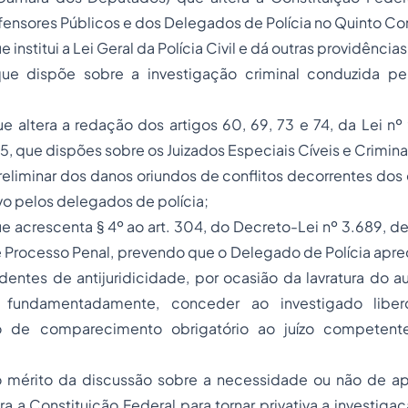
fensores Públicos e dos Delegados de Polícia no Quinto Con
e institui a Lei Geral da Polícia Civil e dá outras providências
e dispõe sobre a investigação criminal conduzida p
e altera a redação dos artigos 60, 69, 73 e 74, da Lei n
, que dispões sobre os Juizados Especiais Cíveis e Criminai
eliminar dos danos oriundos de conflitos decorrentes dos
vo pelos delegados de polícia;
e acrescenta § 4º ao art. 304, do Decreto-Lei nº 3.689, d
 Processo Penal, prevendo que o Delegado de Polícia aprec
entes de antijuridicidade, por ocasião da lavratura do a
a, fundamentadamente, conceder ao investigado liberd
 de comparecimento obrigatório ao juízo competent
o mérito da discussão sobre a necessidade ou não de a
ra a Constituição Federal para tornar privativa a investigaç