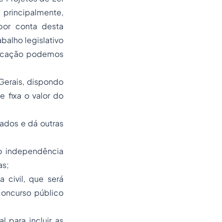
principalmente,
 por conta desta
balho legislativo
ficação podemos
Gerais, dispondo
e fixa o valor do
tados e dá outras
do independência
as;
 civil, que será
concurso público
 para incluir as