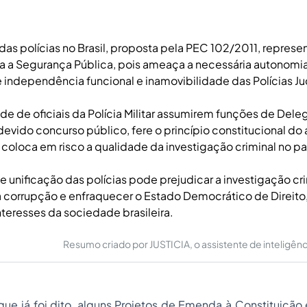
 das polícias no Brasil, proposta pela PEC 102/2011, represe
a a Segurança Pública, pois ameaça a necessária autonomia 
e independência funcional e inamovibilidade das Polícias Jud
ade de oficiais da Polícia Militar assumirem funções de Del
devido concurso público, fere o princípio constitucional do art
coloca em risco a qualidade da investigação criminal no pa
 unificação das polícias pode prejudicar a investigação crimi
 a corrupção e enfraquecer o Estado Democrático de Direito
interesses da sociedade brasileira.
Resumo criado por JUSTICIA, o assistente de inteligência 
ue já foi dito, alguns Projetos de Emenda à Constituição 