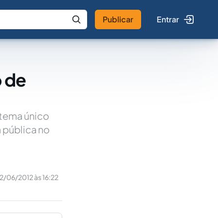
Publicar
Entrar
 IA
Buscar no Jus
o de
istema único
 pública no
2/06/2012 às 16:22