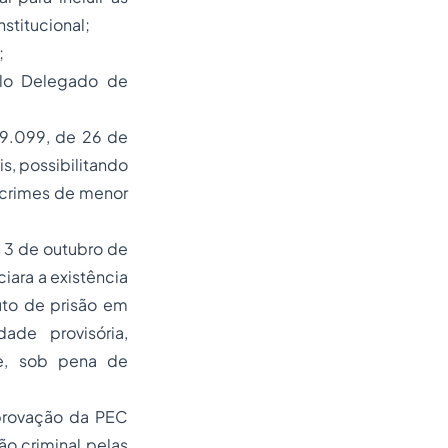
stitucional;
;
elo Delegado de
º 9.099, de 26 de
s, possibilitando
 crimes de menor
e 3 de outubro de
iara a existência
uto de prisão em
ade provisória,
e, sob pena de
provação da PEC
ão criminal pelas