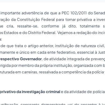
 a importante advertência de que a PEC 102/2011 do Sena
ração da Constituição Federal para tornar privativa a inve
ue cria, ressalte-se, conforme já dito, totalmente 
 Estados e do Distrito Federal. Vejamos a redação do inciso 
a:
 de que trata o artigo anterior, instituição de natureza civil,
anente e único em cada ente federativo, essencial à Just
respectivo Governador
, de atividade integrada de preven
dirigida por membro da própria instituição, organizada com b
truturada em carreiras, ressalvada a competência da polícia
privativo da investigação criminal
e da atividade de polícia 
unificação, consoante demonstrado, vai de encontro à ju