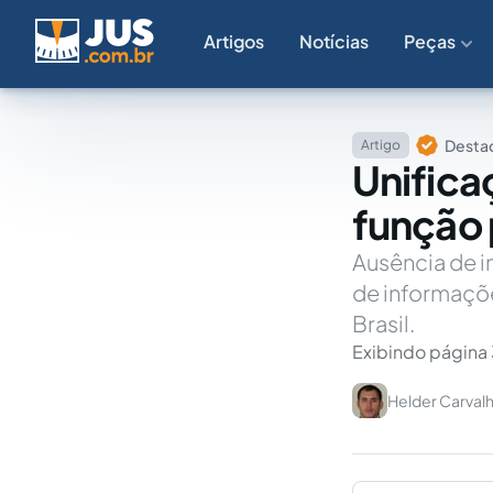
Artigos
Notícias
Peças
Destaq
Artigo
Unifica
função 
Ausência de i
de informaçõe
Brasil.
Exibindo página 
Helder Carvalh