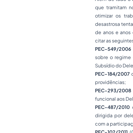
que tramitam n
otimizar os tra
desastrosa tenta
de anos e anos
citar as seguinte
PEC-549/2006
sobre o regime c
Subsídio do Dele
PEC-184/2007
q
providências;
PEC-293/2008
funcional aos Del
PEC-487/2010
q
dirigida por de
com a participa
PEC-102/2011
(C