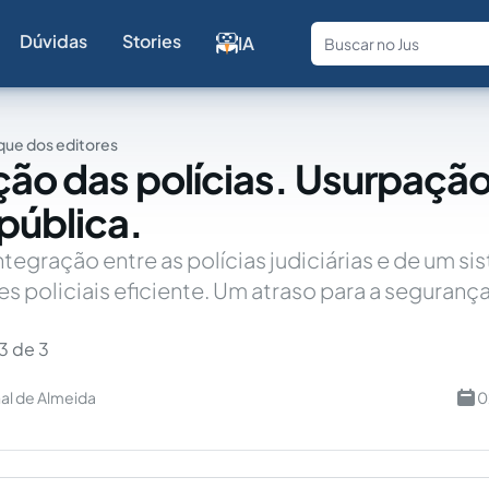
Dúvidas
Stories
IA
Fale com a
ue dos editores
ção das polícias. Usurpaçã
pública.
ntegração entre as polícias judiciárias e de um s
s policiais eficiente. Um atraso para a segurança
3 de 3
al de Almeida
0