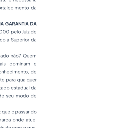
ortalecimento da
.
IA GARANTIA DA
2000 pelo Juiz de
cola Superior da
legado não? Quem
nais dominam e
conhecimento, de
te para qualquer
tado estadual da
u de seu modo de
z que o passar do
arca onde atuei
eículo com o qual