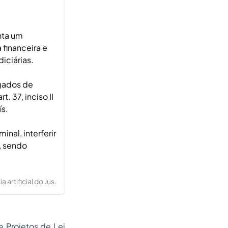
nta um
financeira e
iciárias.
egados de
. 37, inciso II
ís.
nal, interferir
, sendo
artificial do Jus.
e Projetos de Lei