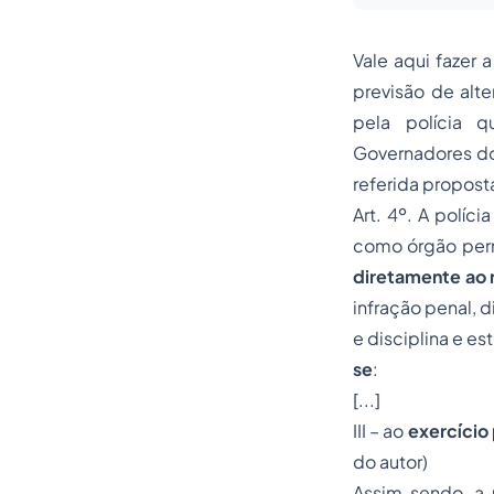
Vale aqui fazer
previsão de alte
pela polícia q
Governadores dos
referida propost
Art. 4º. A polícia
como órgão perm
diretamente ao 
infração penal, 
e disciplina e es
se
:
[...]
III – ao
exercício 
do autor)
Assim sendo, a 