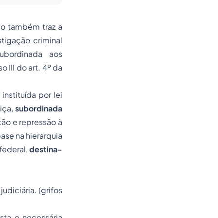
do também traz a
stigação criminal
subordinada aos
III do art. 4º da
 instituída por lei
iça,
subordinada
ção e repressão à
ase na hierarquia
 federal,
destina-
judiciária. (grifos
sta e necessária