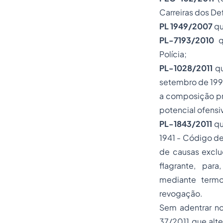
Carreiras dos De
PL 1949/2007
qu
PL-7193/2010
qu
Polícia;
PL-1028/2011
qu
setembro de 1995
a composição pr
potencial ofensi
PL-1843/2011
qu
1941 - Código de
de causas exclud
flagrante, par
mediante termo
revogação.
Sem adentrar n
37/2011 que alte