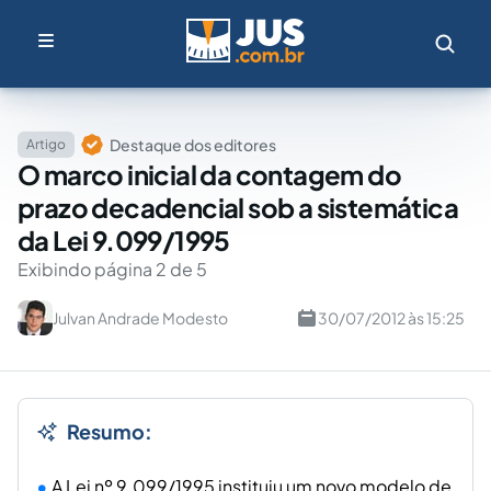
Destaque dos editores
Artigo
O marco inicial da contagem do
prazo decadencial sob a sistemática
da Lei 9.099/1995
Exibindo página 2 de 5
Julvan Andrade Modesto
30/07/2012 às 15:25
Resumo:
A Lei nº 9.099/1995 instituiu um novo modelo de