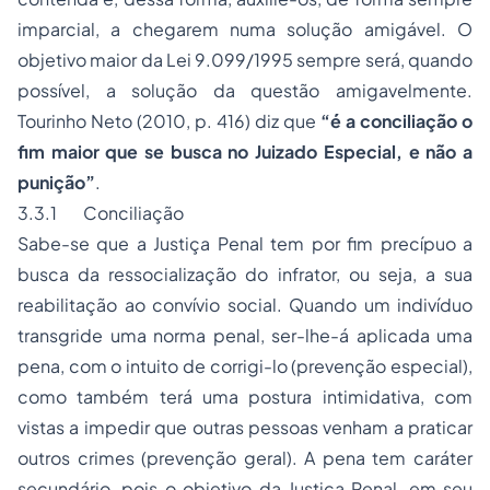
imparcial, a chegarem numa solução amigável. O
objetivo maior da Lei 9.099/1995 sempre será, quando
possível, a solução da questão amigavelmente.
Tourinho Neto (2010, p. 416) diz que
“é a conciliação o
fim maior que se busca no Juizado Especial, e não a
punição”
.
3.3.1 Conciliação
Sabe-se que a Justiça Penal tem por fim precípuo a
busca da ressocialização do infrator, ou seja, a sua
reabilitação ao convívio social. Quando um indivíduo
transgride uma norma penal, ser-lhe-á aplicada uma
pena, com o intuito de corrigi-lo (prevenção especial),
como também terá uma postura intimidativa, com
vistas a impedir que outras pessoas venham a praticar
outros crimes (prevenção geral). A pena tem caráter
secundário, pois o objetivo da Justiça Penal, em seu