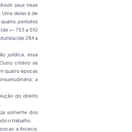
vidir seus treze
s. Uma delas é de
 quatro períodos
(de +- 753 a 510
olutista (de 284 a
o jurídica, essa
utro critério se
em quatro épocas
nsuetudinária; a
olução do direito
.
liza somente dos
todo o trabalho.
pocas: a Arcaica,