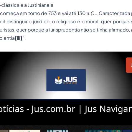
-clássica e a Justinianeia.
começa em torno de 753 e vai até 130 a.C.. Caracterizada
il distinguir o jurídico, o religioso e o moral, quer porque
juristas, quer porque a iurisprudentia não se tinha afirmado
scientia
[iii]
”.