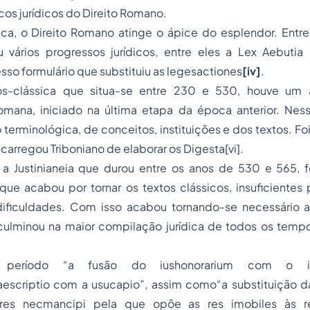
os jurídicos do Direito Romano.
ca, o Direito Romano atinge o ápice do esplendor. Entre
vários progressos jurídicos, entre eles a Lex Aebutia
esso
formulário que substituiu as legesactiones
[iv]
.
s-clássica que situa-se entre 230 e 530, houve um
omana, iniciado na última etapa da época anterior. Ness
terminológica, de conceitos, instituições e dos textos. F
carregou Triboniano de elaborar os Digesta[vi].
 a Justinianeia que durou entre os anos de 530 e 565, 
que acabou por tornar os textos clássicos, insuficientes 
ficuldades. Com isso acabou tornando-se necessário atu
ulminou na maior compilação jurídica de todos os tempos
período “a fusão do iushonorarium com o iu
aescriptio com a usucapio”, assim como“a substituição da
res necmancipi pela que opõe as res imobiles às r