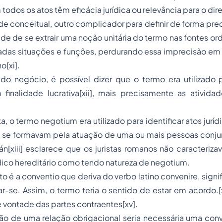
 todos os atos têm eficácia jurídica ou relevância para o dire
e conceitual, outro complicador para definir de forma pre
de de se extrair uma noção unitária do termo nas fontes ord
iadas situações e funções, perdurando essa imprecisão em
o[xi].
o negócio, é possível dizer que o termo era utilizado pa
inalidade lucrativa[xii], mais precisamente as ativida
, o termo negotium era utilizado para identificar atos jurídi
ue se formavam pela atuação de uma ou mais pessoas conj
án[xiii] esclarece que os juristas romanos não caracteri
ídico hereditário como tendo natureza de negotium.
uto é a conventio que deriva do verbo latino convenire, signi
tar-se. Assim, o termo teria o sentido de estar em acordo.
e vontade das partes contraentes[xv].
ição de uma relação obrigacional seria necessária uma co