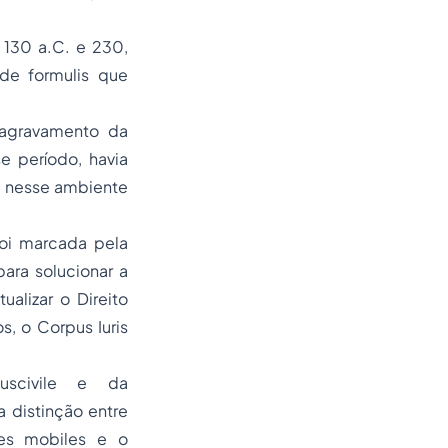
 130 a.C. e 230,
 de formulis que
 agravamento da
e período, havia
oi nesse ambiente
foi marcada pela
para solucionar a
alizar o Direito
, o Corpus Iuris
scivile e da
 distinção entre
es mobiles e o