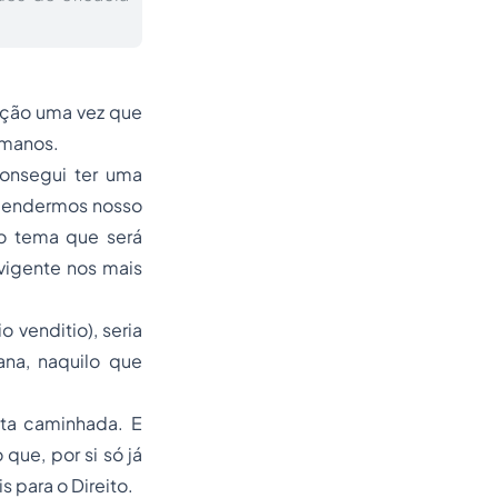
nção uma vez que
omanos.
onsegui ter uma
reendermos nosso
 o tema que será
vigente nos mais
 venditio), seria
ana, naquilo que
uta caminhada. E
ue, por si só já
s para o Direito.