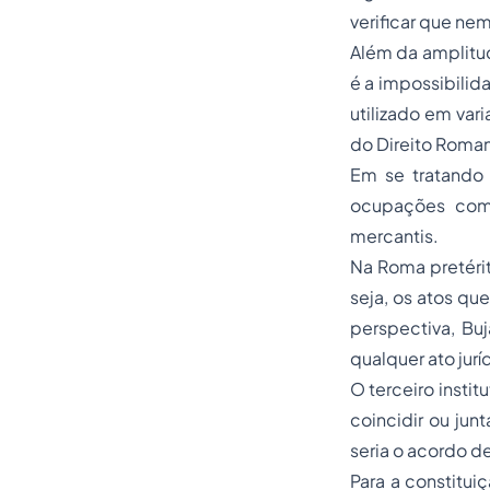
verificar que nem
Além da amplitud
é a impossibilida
utilizado em var
do Direito Roman
Em se tratando d
ocupações com f
mercantis.
Na Roma pretérita
seja, os atos q
perspectiva, Buj
qualquer ato jur
O terceiro instit
coincidir ou jun
seria o acordo d
Para a constitu