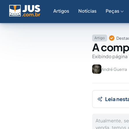
Artigos
Notícias
Peças
Destaq
Artigo
A comp
Exibindo página 
André Guerra
Leia nest
Atualmente, se
venda, temos 