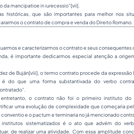
da mancipatioe in iurecessio”[vii].
s históricas, que são importantes para melhor nos si
rarmos o contrato de compra e venda do Direito Romano.
tuarmos e caracterizarmos o contrato e seus consequente
da, é importante dedicarmos especial atenção a orige
z de Buján[viii], o termo contrato procede da expressão l
é do que uma forma substantivada do verbo contrahe
contratado”.
 entretanto, o contrato não foi o primeiro instituto do 
tificar uma evolução de complexidade que começaria pelo
 conventio e o pactum e terminaria no já mencionado contr
 institutos sistematizados é o ato que advém do ver
atuar, de realizar uma atividade. Com essa amplitude con