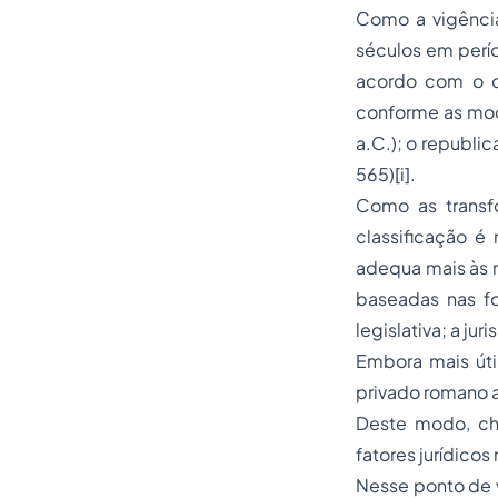
Como a vigência
séculos em perío
acordo com o cr
conforme as modi
a.C.); o republic
565)[i].
Como as transfo
classificação é 
adequa mais às 
baseadas nas fo
legislativa; a jur
Embora mais útil
privado romano a
Deste modo, che
fatores jurídicos
Nesse ponto de v