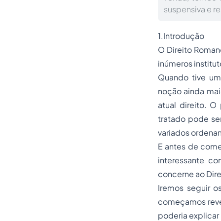
suspensiva e r
1.Introdução
O
Direito Roman
inúmeros institu
Quando tive um
noção ainda mai
atual direito. 
tratado pode ser
variados ordenam
E antes de com
interessante co
concerne ao Dire
Iremos seguir o
começamos revel
poderia explicar 