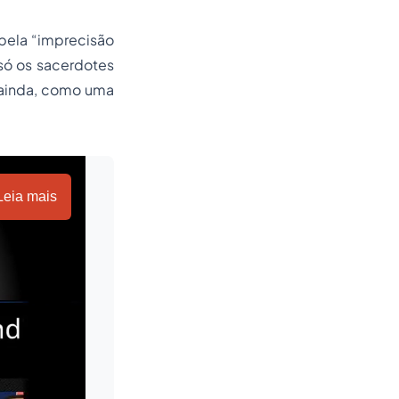
 pela “imprecisão
 só os sacerdotes
, ainda, como uma
Leia mais