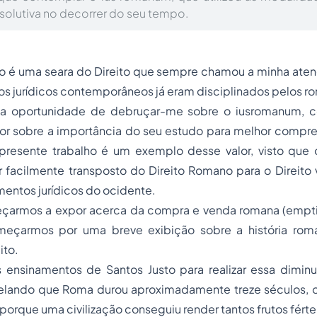
esolutiva no decorrer do seu tempo.
o
é uma seara do Direito que sempre chamou a minha ate
tos jurídicos contemporâneos já eram disciplinados pelos r
a oportunidade de debruçar-me sobre o iusromanum, c
or sobre a importância do seu estudo para melhor comp
O presente trabalho é um exemplo desse valor, visto que
 facilmente transposto do Direito Romano para o Direito 
entos jurídicos do ocidente.
eçarmos a expor acerca da
compra e venda
romana (emptio
meçarmos por uma breve exibição sobre a história rom
ito.
s ensinamentos de Santos Justo para realizar essa dimin
ando que Roma durou aproximadamente treze séculos, o q
porque uma civilização conseguiu render tantos frutos fértei