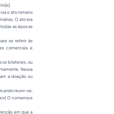
ito[x].
cisa o ato romano
inárias. O ato era
 todas as épocas
ra se referir às
des comerciais e
cos bilaterais, ou
untamente. Nessa
zavam a doação ou
ficando reunir-se,
[xiv] O consensus
nvenção em que a