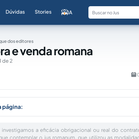
Dúvidas
Stories
IA
Fale com a
ue dos editores
ra e venda romana
1 de 2
0
a página:
 investigamos a eficácia obrigacional ou real do contr
que contemplar o ius romanum, que utilizou as modalidad