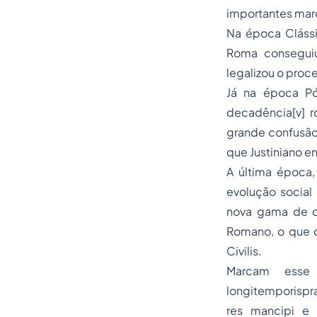
importantes marc
Na época Clássi
Roma conseguiu 
legalizou o
proc
Já na época Pó
decadência[v] r
grande confusão 
que Justiniano en
A última época,
evolução social 
nova gama de di
Romano, o que c
Civilis.
Marcam esse 
longitemporispr
res mancipi e 