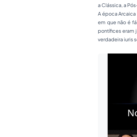
a Clássica, a Pós
A época Arcaica 
em que não é fác
pontífices eram 
verdadeira iuris 