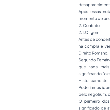
desaparecimento 
Após essas nota
momento de enca
2. Contrato
2.1.Origem:
Antes de concei
na compra e ven
Direito Romano.
Segundo Fernánde
que nada mais 
significando “o 
Historicamente,
Poderíamos iden
pelo negotium, o
O primeiro dos
significado de 