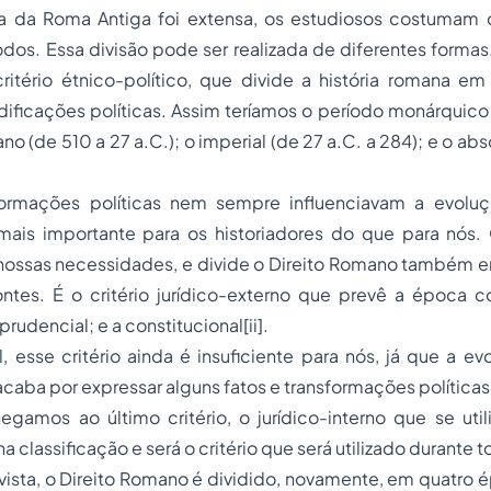
 da Roma Antiga foi extensa, os estudiosos costumam di
dos. Essa divisão pode ser realizada de diferentes forma
itério étnico-político, que divide a história romana em
ficações políticas. Assim teríamos o período monárquico 
ano (de 510 a 27 a.C.); o imperial (de 27 a.C. a 284); e o abs
rmações políticas nem sempre influenciavam a evoluçã
mais importante para os historiadores do que para nós. O
nossas necessidades, e divide o Direito Romano também 
ntes. É o critério jurídico-externo que prevê a época co
isprudencial; e a constitucional[ii].
, esse critério ainda é insuficiente para nós, já que a ev
caba por expressar alguns fatos e transformações políticas
gamos ao último critério, o jurídico-interno que se uti
 na classificação e será o critério que será utilizado durante 
ista, o Direito Romano é dividido, novamente, em quatro é