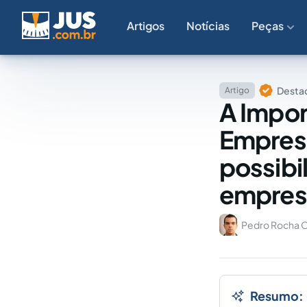
Artigos
Notícias
Peças
Destaq
Artigo
A Impor
Empresar
possibi
empresa
Pedro Rocha O
Resumo: