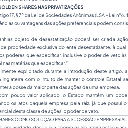
 GOLDEN SHARES NAS PRIVATIZAÇÕES
tigo 17, § 7º da Lei de Sociedades Anônimas (LSA – Lei nº6.
ferências ou vantagens das ações preferenciais podem consist
hias objeto de desestatização poderá ser criada ação
, de
propriedade
exclusiva do ente desestatizante, à qual 
os poderes que especificar, inclusive o poder de veto às
 nas matérias que especificar.”
lmente explicitado durante a introdução deste artigo, 
a Inglaterra com o intuito de manter o controle Estatal 
nter a
posse
da maior parte das ações de uma empresa.
om pouco valor aplicado, o Estado mantém um poder
lando os atos daquela empresa pela raiz, já que possui o
encial desta classe de ações, o poder de veto.
SHARES COMO SOLUÇÃO PARA A SUCESSÃO EMPRESARIAL
, em verdade, desde sua origem na Inglaterra estão vincu