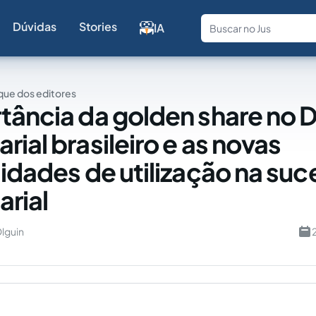
Dúvidas
Stories
IA
Fale com a
ue dos editores
tância da golden share no D
ial brasileiro e as novas
lidades de utilização na su
rial
lguin