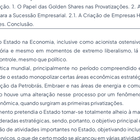
ução. 1. O Papel das Golden Shares nas Provatizações. 2.
ra a Sucessão Empresarial. 2.1. A Criação de Empresas H
es. Conclusão.
o Estado na Economia, inclusive como acionista ostensi
tória e mesmo em momentos de extremo liberalismo, lá
ntrole, mesmo que político.
ítica mundial, principalmente no período compreendido 
de o estado monopolizar certas áreas econômicas estratég
iação da Petrobrás, Embraer e nas áreas de energia e co
o houve uma alteração nesse processo por um fenômeno
onômica, quando surgiram as primeiras privatizações.
to pretendia o Estado tornar-se totalmente alheio à m
deradas estratégicas, sendo, portanto, o objetivo principal 
ão de atividades importantes no Estado, objetivando inclu
rviços, o que de certo modo se alcançou em várias atividad