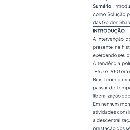
Sumário:
Introd
como Solução pa
das Golden Shar
INTRODUÇÃO
A intervenção d
presente na his
exercendo seu co
A tendência pol
1960 e 1980 era 
Brasil com a cr
passar do temp
liberalização ec
Em nenhum momen
atividades consi
a descentralizaç
prestação dos se