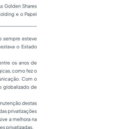
 As Golden Shares
olding e o Papel
vo sempre esteve
 estava o Estado
entre os anos de
icas, como fez o
municação. Com o
 globalizado de
anutenção destas
das privatizações
sive a melhora na
es privatizadas.