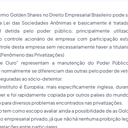
ermo Golden Shares no Direito Empresarial Brasileiro pode 
da Lei das
Sociedades
Anônimas e basicamente é trata
l detida pelo poder público, principalmente utili
o controle acionário de empresa com participação esta
trole desta empresa sem necessariamente haver a titular
(Fenômeno das Privatizações)
e Ouro” representam a manutenção do Poder Público
normalmente se diferenciam das outras pelo poder de veto
seguradas ao sócio-detentor.
instituto é Européia, mais especificamente inglesa, dura
er e foi rapidamente copiada por outros países do mundo,
o para diversos problemas encontrados nas privatizações.
o tem como escopo avaliar ainda a possibilidade de as Go
o empresarial privado, já que não há nenhuma proibição lega
lações entre particulares.