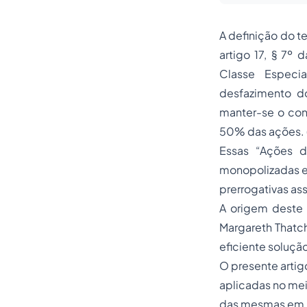
A definição do t
artigo 17, § 7º 
Classe Especia
desfazimento d
manter-se o con
50% das ações. 
Essas “Ações d
monopolizadas e 
prerrogativas as
A origem deste 
Margareth Thatch
eficiente soluçã
O presente artig
aplicadas no mei
das mesmas em re