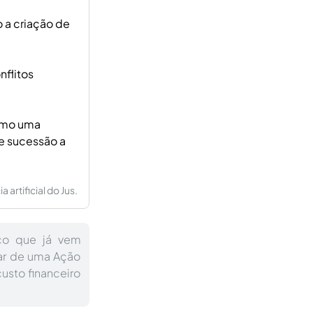
 a criação de
nflitos
como uma
e sucessão a
artificial do Jus.
ico que já vem
izar de uma Ação
usto financeiro