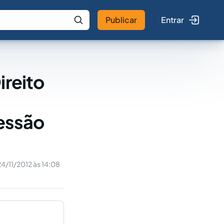
Publicar
Entrar
 IA
Buscar no Jus
ireito
cessão
24/11/2012 às 14:08