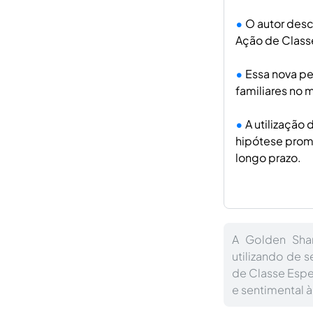
O autor desc
Ação de Class
Essa nova pe
familiares no
A utilização
hipótese prom
longo prazo.
A Golden Shar
utilizando de s
de Classe Espe
e sentimental à 