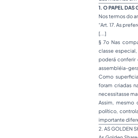
1. O PAPEL DAS
Nos termos do ar
“Art. 17. As pre
[...]
§ 7o Nas compan
classe especial
poderá conferir 
assembléia-geral
Como superficia
foram criadas n
necessitasse ma
Assim, mesmo c
político, contro
importante difer
2. AS GOLDEN 
As Golden Shares