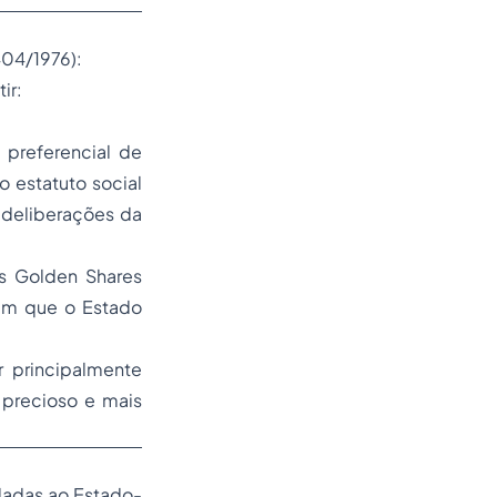
404/1976):
ir:
 preferencial de
o estatuto social
 deliberações da
as Golden Shares
sem que o Estado
 principalmente
 precioso e mais
ladas ao Estado-