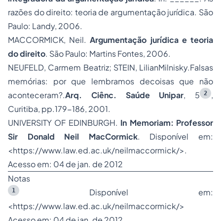
razões do direito: teoria de argumentação jurídica. São
Paulo: Landy, 2006.
MACCORMICK, Neil.
Argumentação jurídica e teoria
do direito
. São Paulo: Martins Fontes, 2006.
NEUFELD, Carmem Beatriz; STEIN, LilianMilnisky.Falsas
memórias: por que lembramos decoisas que não
2
aconteceram?.
Arq. Ciênc. Saúde Unipar
, 5
,
Curitiba, pp.179-186, 2001.
UNIVERSITY OF EDINBURGH.
In Memoriam: Professor
Sir Donald Neil MacCormick
. Disponível em:
<https://www.law.ed.ac.uk/neilmaccormick/>.
Acesso em: 04 de jan. de 2012
Notas
1
Disponível em:
<https://www.law.ed.ac.uk/neilmaccormick/>
Acesso em: 04 de jan. de 2012.