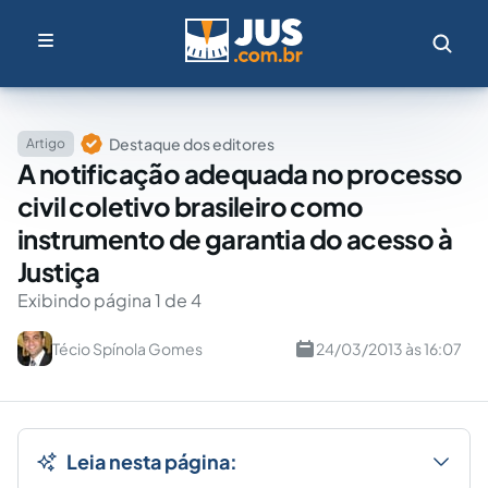
Destaque dos editores
Artigo
A notificação adequada no processo
civil coletivo brasileiro como
instrumento de garantia do acesso à
Justiça
Exibindo página 1 de 4
Técio Spínola Gomes
24/03/2013 às 16:07
Leia nesta página: