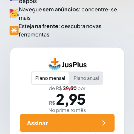
depois
Navegue
sem anúncios
: concentre-se
mais
Esteja
na frente
: descubra novas
ferramentas
JusPlus
Plano mensal
Plano anual
de R$
29,50
por
2,95
R$
No primeiro mês
Assinar