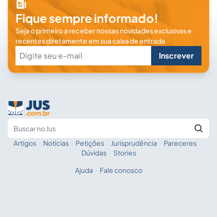
Fique sempre informado!
Seja o primeiro a receber nossas novidades exclusivas e
recentes diretamente em sua caixa de entrada.
Inscrever
Artigos
·
Notícias
·
Petições
·
Jurisprudência
·
Pareceres
·
Fale com a IA
Buscar no Jus
Dúvidas
·
Stories
Ajuda
·
Fale conosco