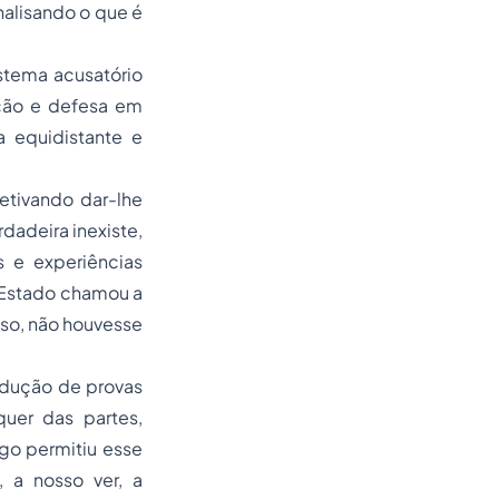
analisando o que é
istema acusatório
ação e defesa em
 equidistante e
jetivando dar-lhe
dadeira inexiste,
 e experiências
o Estado chamou a
sso, não houvesse
rodução de provas
quer das partes,
go permitiu esse
, a nosso ver, a