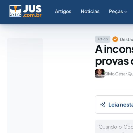
Artigos
Notícias
Peças
Destaq
Artigo
A incon
provas 
Sílvio César Q
Leia nest
Quando o Códi