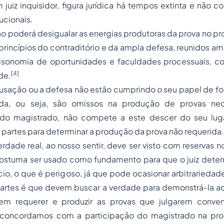
 juiz inquisidor, figura jurídica há tempos extinta e não 
ucionais.
 não poderá desigualar as energias produtoras da prova no p
princípios do contraditório e da ampla defesa, reunidos a
 isonomia de oportunidades e faculdades processuais, 
[4]
de.
acusação ou a defesa não estão cumprindo o seu papel de 
a, ou seja, são omissos na produção de provas nec
do magistrado, não compete a este descer do seu luga
 partes para determinar a produção da prova não requerida.
erdade real, ao nosso sentir, deve ser visto com reservas 
s costuma ser usado como fundamento para que o juiz dete
cio, o que é perigoso, já que pode ocasionar arbitrariedad
partes é que devem buscar a verdade para demonstrá-la ao
em requerer e produzir as provas que julgarem conven
o concordamos com a participação do magistrado na pro