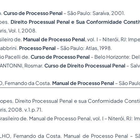
o.
Curso de Processo Penal
– São Paulo: Saraíva, 2001.
pes.
Direito
Processual
Penal e Sua Conformidade Consti
is, Vol. I, 2008.
ileiro de.
Manual de Processo Penal
, vol. I – Niterói, RJ: Imp
Fabbrini.
Processo Penal
– São Paulo: Atlas, 1998.
o Pacelli de.
Curso de Processo Penal
– Belo Horizonte: De
 ANTONNI, Rosmar.
Curso de Direito Processual Penal
– Sal
, Fernando da Costa.
Manual de Processo Penal
– São Paul
Lopes.
Direito Processual Penal
e sua Conformidade Constit
ris, 2008. v.1.p.71.
asileiro de. Manual de Processo Penal, vol. I – Niterói, RJ: I
O, Fernando da Costa. Manual de Processo Penal – São