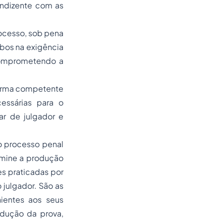
condizente com as
rocesso, sob pena
mbos na exigência
comprometendo a
forma competente
essárias para o
r de julgador e
no processo penal
rmine a produção
es praticadas por
 julgador. São as
ientes aos seus
dução da prova,