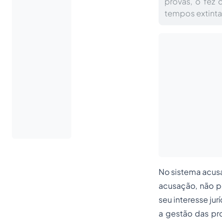
provas, o fez d
tempos extinta
No sistema acusat
acusação, não po
seu interesse ju
a gestão das pr