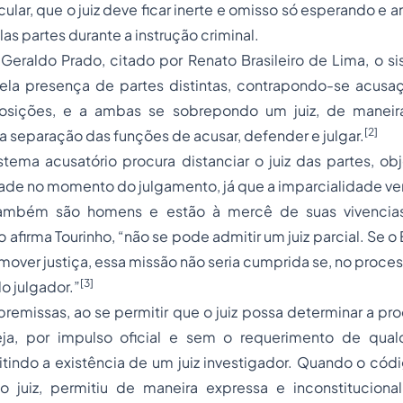
icular, que o juiz deve ficar inerte e omisso só esperando e 
s partes durante a instrução criminal.
Geraldo Prado, citado por Renato Brasileiro de Lima, o s
pela presença de partes distintas, contrapondo-se acus
osições, e a ambas se sobrepondo um juiz, de maneira
[2]
ma
separação
das funções de acusar, defender e julgar.
istema acusatório procura distanciar o juiz das partes, ob
ade no momento do julgamento, já que a imparcialidade ver
 também são homens e estão à mercê de suas vivencias
firma Tourinho, “não se pode admitir um juiz parcial. Se 
romover justiça, essa missão não seria cumprida se, no proce
[3]
o julgador.”
premissas, ao se permitir que o juiz possa determinar a p
eja, por impulso oficial e sem o requerimento de qual
indo a existência de um juiz investigador. Quando o códi
do juiz, permitiu de maneira expressa e inconstitucional