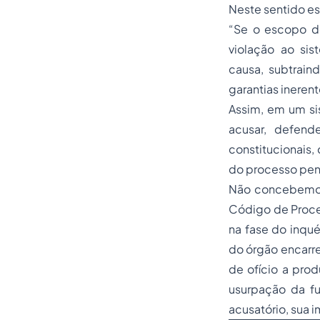
Neste sentido es
“Se o escopo do
violação ao si
causa, subtrain
garantias ineren
Assim, em um sis
acusar, defend
constitucionais,
do processo pen
Não concebemos a
Código de
Proc
na fase do inqué
do órgão encarr
de ofício a pro
usurpação da f
acusatório, sua 