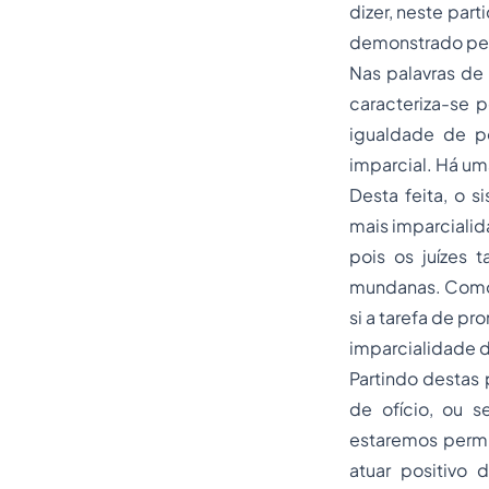
dizer, neste part
demonstrado pela
Nas palavras de 
caracteriza-se 
igualdade de p
imparcial. Há u
Desta feita, o s
mais imparcialid
pois os juízes
mundanas. Como a
si a tarefa de p
imparcialidade d
Partindo destas 
de ofício, ou s
estaremos permit
atuar positivo 