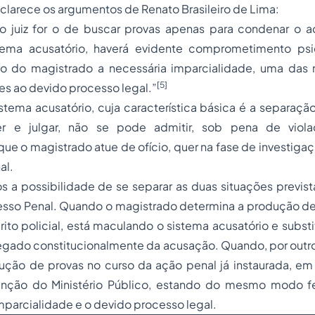
clarece os argumentos de Renato Brasileiro de Lima:
 juiz for o de buscar provas apenas para condenar o 
stema acusatório, haverá evidente comprometimento ps
do do magistrado a necessária imparcialidade, uma das 
[5]
tes ao devido processo legal.”
tema acusatório, cuja característica básica é a separaçã
er e julgar, não se pode admitir, sob pena de viola
 que o magistrado atue de ofício, quer na fase de investigaç
al.
 possibilidade de se separar as duas situações previstas
esso
Penal. Quando o magistrado determina a produção de 
rito policial, está maculando o sistema acusatório e subst
egado constitucionalmente da acusação. Quando, por outro
dução de provas no curso da ação penal já instaurada, em
unção do Ministério Público, estando do mesmo modo fe
imparcialidade e o devido processo legal.