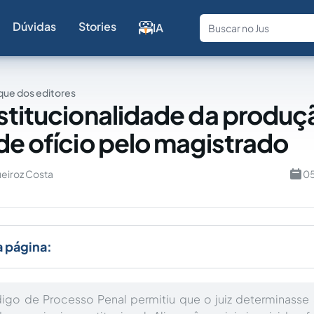
Dúvidas
Stories
IA
Fale com a
ue dos editores
stitucionalidade da produç
de ofício pelo magistrado
ueiroz Costa
05
a página:
go de Processo Penal permitiu que o juiz determinasse