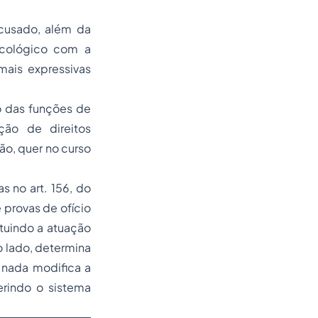
acusado, além da
icológico com a
mais expressivas
o das funções de
ção de direitos
ão, quer no curso
 no art. 156, do
provas de ofício
ituindo a atuação
 lado, determina
 nada modifica a
rindo o sistema