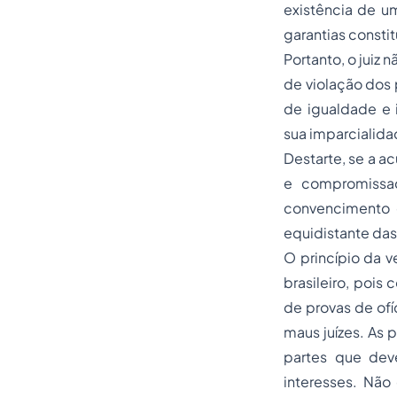
existência de um
garantias constit
Portanto, o juiz
de violação dos 
de igualdade e
sua imparcialida
Destarte, se a 
e compromissad
convencimento 
equidistante das
O princípio da v
brasileiro, poi
de provas de ofí
maus juízes. As 
partes que dev
interesses. Nã