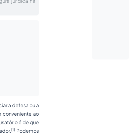
gura jurídica há
ciar a defesa ou a
e conveniente ao
usatório é de que
[1]
ador.
Podemos