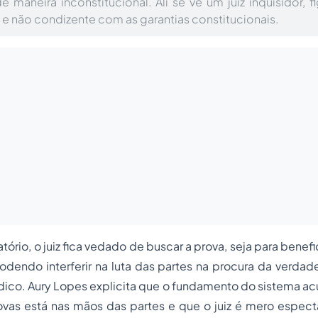
e maneira inconstitucional. Ali se vê um juiz inquisidor, fi
 e não condizente com as garantias constitucionais.
ório, o juiz fica vedado de buscar a prova, seja para benefi
dendo interferir na luta das partes na procura da verdad
rídico. Aury Lopes explicita que o fundamento do sistema ac
ovas está nas mãos das partes e que o juiz é mero espect