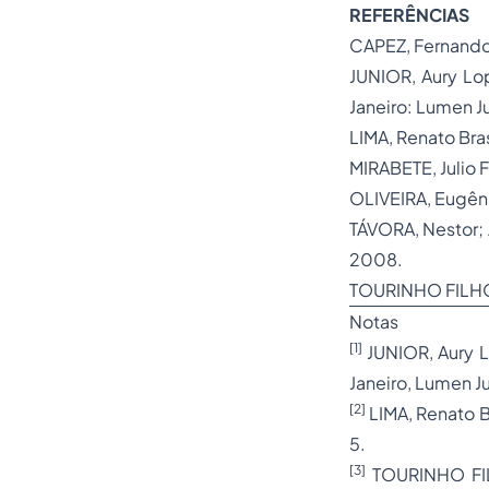
REFERÊNCIAS
CAPEZ, Fernand
JUNIOR, Aury Lo
Janeiro: Lumen Jur
LIMA, Renato Bras
MIRABETE, Julio 
OLIVEIRA, Eugêni
TÁVORA, Nestor;
2008.
TOURINHO FILHO
Notas
[1]
JUNIOR, Aury 
Janeiro, Lumen Ju
[2]
LIMA, Renato Br
5.
[3]
TOURINHO FILH