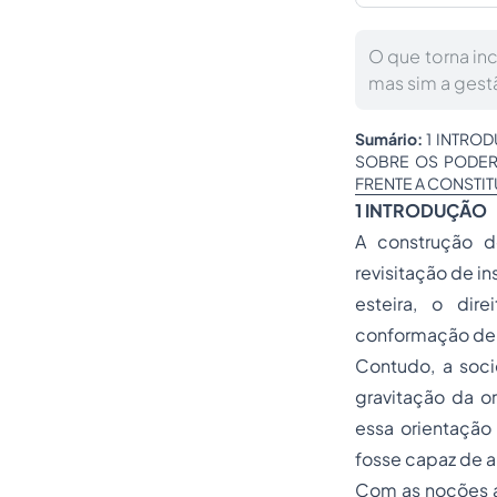
O que torna inc
mas sim a gest
Sumário:
1 INTROD
SOBRE OS PODERE
FRENTE A CONSTI
1 INTRODUÇÃO
A construção d
revisitação de i
esteira, o dir
conformação de s
Contudo, a soci
gravitação da o
essa orientação 
fosse capaz de ap
Com as noções a