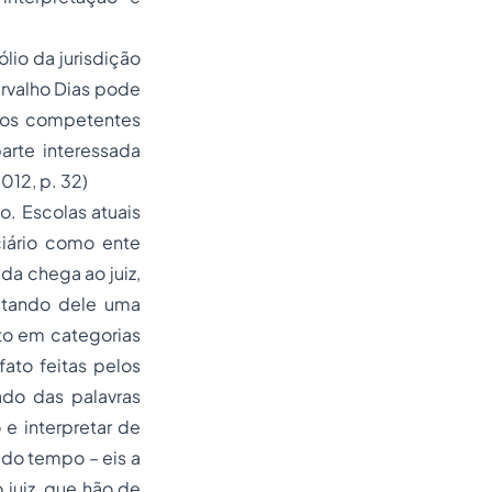
io da jurisdição
rvalho Dias pode
ãos competentes
arte interessada
012, p. 32)
. Escolas atuais
ciário como ente
da chega ao juiz,
citando dele uma
to em categorias
ato feitas pelos
ado das palavras
 e interpretar de
 do tempo – eis a
 juiz, que hão de