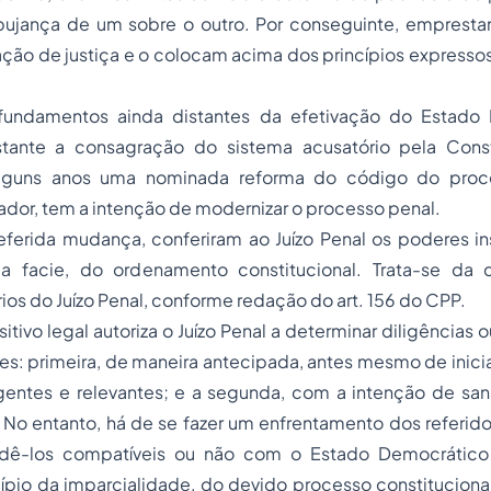
pujança de um sobre o outro. Por conseguinte, emprestam
ação de justiça e o colocam acima dos princípios expresso
ndamentos ainda distantes da efetivação do Estado
stante a consagração do sistema acusatório pela Const
lguns anos uma nominada reforma do código do proc
ador, tem a intenção de modernizar o processo penal.
eferida mudança, conferiram ao Juízo Penal os poderes in
ma facie, do ordenamento constitucional. Trata-se da 
rios do Juízo Penal, conforme redação do art. 156 do CPP.
itivo legal autoriza o Juízo Penal a determinar diligências 
s: primeira, de maneira antecipada, antes mesmo de inici
rgentes e relevantes; e a segunda, com a intenção de san
. No entanto, há de se fazer um enfrentamento dos referi
dê-los compatíveis ou não com o Estado Democrático 
ípio da imparcialidade, do devido processo constituciona