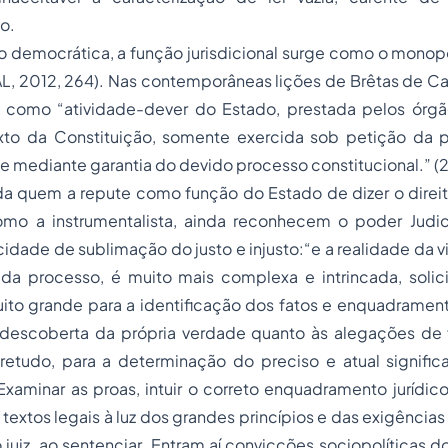
o.
democrática, a função jurisdicional surge como o monopól
L, 2012, 264). Nas contemporâneas lições de Brêtas de Ca
o como “atividade-dever do Estado, prestada pelos órg
xto da Constituição, somente exercida sob petição da p
) e mediante garantia do devido processo constitucional.” (2
a quem a repute como função do Estado de dizer o direito
mo a instrumentalista, ainda reconhecem o poder Judi
dade de sublimação do justo e injusto:“e a realidade da vi
a processo, é muito mais complexa e intrincada, soli
uito grande para a identificação dos fatos e enquadramen
a descoberta da própria verdade quanto às alegações de f
bretudo, para a determinação do preciso e atual signific
 Examinar as proas, intuir o correto enquadramento jurídico
textos legais à luz dos grandes princípios e das exigências
 juiz, ao sentenciar. Entram aí convicções sociopolíticas do