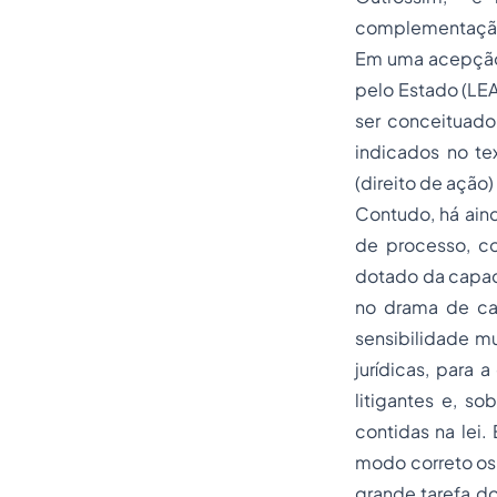
complementaçã
Em uma acepção 
pelo Estado (LEA
ser conceituad
indicados no te
(direito de ação
Contudo, há aind
de processo, co
dotado da capaci
no drama de cad
sensibilidade m
jurídicas, para 
litigantes e, so
contidas na lei.
modo correto os 
grande tarefa do