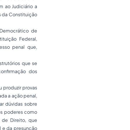
 ao Judiciário a
s da Constituição
 Democrático de
ituição Federal,
esso penal que,
strutórios que se
confirmação dos
ou produzir provas
ada a ação penal,
ar dúvidas sobre
dos poderes como
de Direito, que
l e da presunção