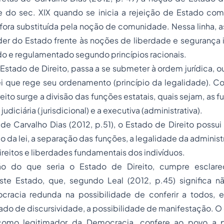
e do sec. XIX quando se inicia a rejeição de Estado como
ra substituída pela noção de comunidade. Nessa linha, as
der do Estado frente às noções de liberdade e segurança 
o e regulamentado segundo princípios racionais.
stado de Direito, passa a se submeter à ordem jurídica, ou 
ei que rege seu ordenamento (princípio da legalidade). C
ito surge a divisão das funções estatais, quais sejam, as f
judiciária (jurisdicional) e a executiva (administrativa).
de Carvalho Dias (2012, p.51), o Estado de Direito possu
o da lei, a
separação
das funções, a legalidade da administ
reitos e liberdades fundamentais dos indivíduos.
ão do que seria o Estado de Direito, cumpre esclare
te Estado, que, segundo Leal (2012, p.45) significa 
ocracia redunda na possibilidade de conferir a todos
do de discursividade, a possibilidade de manifestação. O
, como legitimador da Democracia, confere ao povo a p