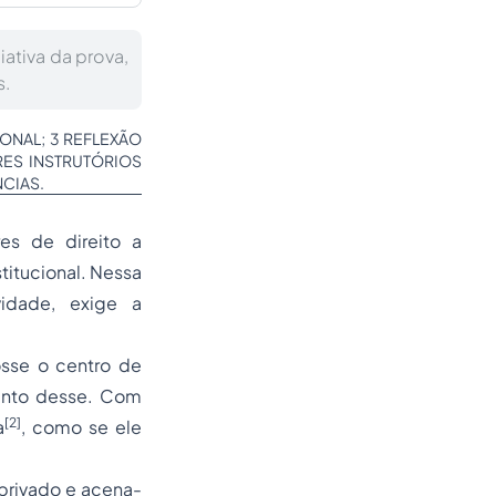
iativa da prova,
s.
ONAL; 3 REFLEXÃO
RES INSTRUTÓRIOS
CIAS.
es de direito a
titucional. Nessa
vidade, exige a
osse o centro de
mento desse. Com
[2]
a
, como se ele
privado e acena-