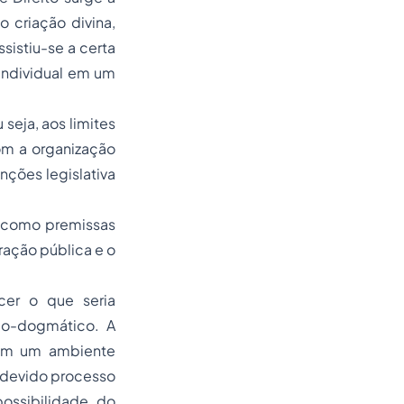
 criação divina,
sistiu-se a certa
individual em um
seja, aos limites
om a organização
unções legislativa
i como premissas
ração pública e o
cer o que seria
não-dogmático. A
, em um ambiente
 devido processo
ossibilidade do