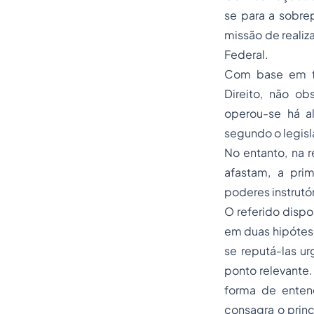
se para a sobre
missão de realiz
Federal.
Com base em fu
Direito, não ob
operou-se há a
segundo o legisl
No entanto, na r
afastam, a pri
poderes instrutó
O referido dispos
em duas hipótese
se reputá-las u
ponto relevante
forma de enten
consagra o princ