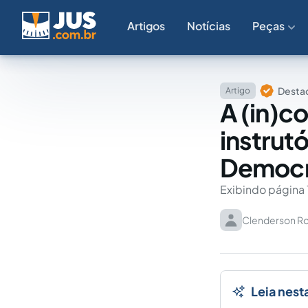
Artigos
Notícias
Peças
Destaq
Artigo
A (in)c
instrutó
Democrá
Exibindo página 
Clenderson Ro
Leia nest