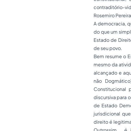
contraditório-
Rosemiro Pereira
A democracia, qu
do que um simpl
Estado de Direit
de seu povo.
Bem resume o Es
mesmo da ativida
alcançado e aqui
não Dogmático)
Constitucional
discursiva para 
de Estado Demo
jurisdicional qu
direito é legiti
Outrossim, é i