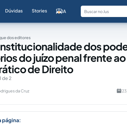
Dúvidas
Stories
IA
Fale com a
ue dos editores
onstitucionalidade dos pod
rios do juízo penal frente a
tico de Direito
1 de 2
drigues da Cruz
23
a página: