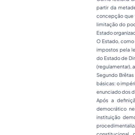
partir da metad
concepção que fo
limitação do po
Estado organizad
O Estado, como E
impostos pela l
do Estado de Dire
(regulamentar), a 
Segundo Brêtas 
básicas: o impéri
enunciado dos di
Após a definiç
democrático nes
instituição dem
procedimentaliza
constitucional