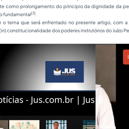
ste como prolongamento do principio da dignidade da p
[3]
to fundamental
.
 é o tema que será enfrentado no presente artigo, com a 
 (in) constitucionalidade dos poderes instrutórios do Juízo Pe