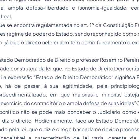
vida, ampla defesa-liberdade e isonomia-igualdade, co
 Leal.
e se encontra regulamentada no art. 1º da Constituição Fe
es regime de poder do Estado, sendo reconhecido como
o, já que o direito nele criado tem como fundamento o exe
tado Democrático de Direito o professor Rosemiro Pereira
de construtora da lei que, no Estado de Direito Democrát
 a expressão “Estado de Direito Democrático” significa E
, há de passar, à sua legitimidade, pela principiol
 procedimentalizado, em que maiorias e minorias este
o exercício do contraditório e ampla defesa de suas ideia
crático não se pode mais conceber o Judiciário como 
e diz o direito. Hodiernamente, face ao Estado Democráti
mado pela lei, que o diz e o rege baseada no devido process
naceitável a caracterização de lei vazia, carente de 