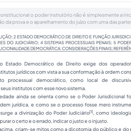
onstitucional o poder instrutório não é simplesmente a inic
ão da prova e o aparelhamento do juízo com uma das parte
UÇÃO; 2 ESTADO DEMOCRÁTICO DE DIREITO E FUNÇÃO JURISDICI
S DO JUDICIÁRIO; 4 SISTEMAS PROCESSUAIS PENAIS; 5 PODE
TUCIONALIDADE DEMOCRÁTICA; CONSIDERAÇÕES FINAIS; REFERÊN
o Estado Democrático de Direito exige dos operador
nstitutos jurídicos com vista a sua conformação à ordem cons
eito processual democrático, como local de discursi
eus institutos com esse novo sistema.
edade ainda se orienta como se o Poder Jurisdicional f
rdem jurídica, e como se o processo fosse mero instru
[1]
surge a divinização do Poder Judiciário
, como ideologi
urar o certo e o errado, indicar o justo e o injusto.
cima, criam-se mitos como a dicotomia do público e do 