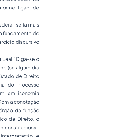
nforme lição de
deral, seria mais
 o fundamento do
rcício discursivo
 Leal:“Diga-se o
ico (se algum dia
stado de Direito
ogia do
Processo
jam em isonomia
s”Com a conotação
órgão da função
co de Direito, o
o constitucional.
interpretação e