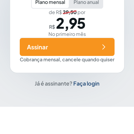
Plano mensal
Plano anual
de R$
29,50
por
2,95
R$
No primeiro mês
Assinar
Cobrança mensal, cancele quando quiser
Já é assinante?
Faça login