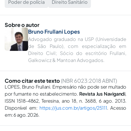
Poder de polícia
Direito Sanitário
Sobre o autor
Bruno Frullani Lopes
Advogado graduado na USP (Universidade
de São Paulo), com especialização em
Direito Civil; Sócio do escritório Frullani,
Galkowicz & Mantoan Advogados.
Como citar este texto
(NBR 6023:2018 ABNT)
LOPES, Bruno Frullani. Empresário não pode ser multado
por fumante no estabelecimento.
Revista Jus Navigandi
,
ISSN 1518-4862, Teresina, ano 18, n. 3688, 6 ago. 2013.
Disponível em:
https://jus.com.br/artigos/25111
. Acesso
em: 6 ago. 2026.