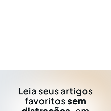
Leia seus artigos
favoritos
sem
distrações
, em