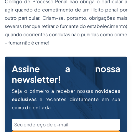
Código de
Processo
Penal não obriga o particular a
agir quando do cometimento de um ilícito penal por
outro particular. Criam-se, portanto, obrigações mais
severas (ter que retirar o fumante do estabelecimento)
quando ocorrentes condutas não punidas como crime
– fumar não é crime!
Assine a nossa
newsletter!
Seja o primeiro a receber nossas
novidades
exclusivas
e recentes diretamente em sua
caixa de entrada.