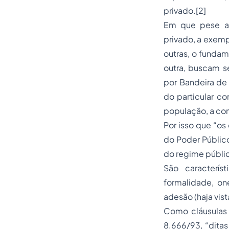
privado.[2]
Em que pese a i
privado, a exemp
outras, o fundam
outra, buscam s
por Bandeira de 
do particular co
população, a co
Por isso que “os
do Poder Público
do regime públic
São característ
formalidade, on
adesão (haja vist
Como cláusulas 
8.666/93, “ditas