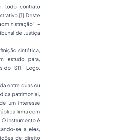
m todo contrato
trativo.[1] Deste
dministração” –
ribunal de Justiça
inição sintética,
m estudo para,
es do STJ. Logo,
da entre duas ou
ídica patrimonial,
de um interesse
Pública firma com
. O instrumento é
cando-se a eles,
ições de direito