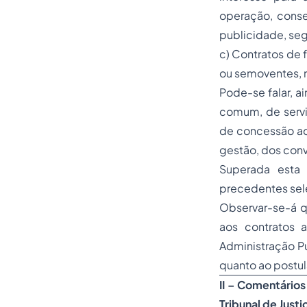
operação, conse
publicidade,
seg
c) Contratos de 
ou semoventes, n
Pode-se falar, a
comum, de servi
de concessão adm
gestão, dos conv
Superada esta 
precedentes sele
Observar-se-á qu
aos contratos a
Administração Púb
quanto ao postul
II – Comentários
Tribunal de Justi