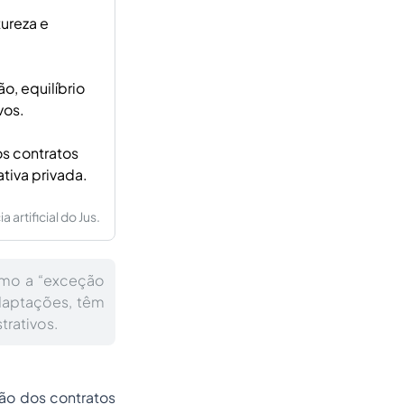
ureza e
o, equilíbrio
vos.
os contratos
ativa privada.
artificial do Jus.
como a “exceção
daptações, têm
trativos.
ição dos
contratos