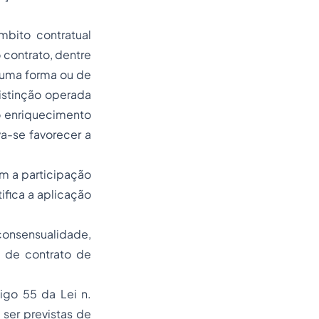
mbito contratual
 contrato, dentre
 uma forma ou de
istinção operada
 o enriquecimento
va-se favorecer a
em a participação
ifica a aplicação
consensualidade,
o de contrato de
igo 55 da Lei n.
 ser previstas de