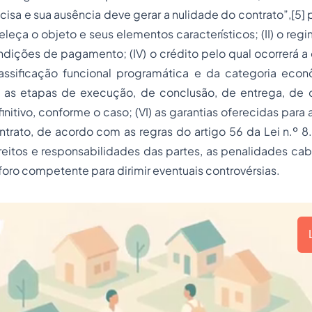
cisa e sua ausência deve gerar a nulidade do contrato”,[5] 
eleça o objeto e seus elementos característicos; (II) o re
condições de pagamento; (IV) o crédito pelo qual ocorrerá a
assificação funcional programática e da categoria econô
o, as etapas de execução, de conclusão, de entrega, de
nitivo, conforme o caso; (VI) as garantias oferecidas para 
rato, de acordo com as regras do artigo 56 da Lei n.º 8.6
reitos e responsabilidades das partes, as penalidades cabí
) foro competente para dirimir eventuais controvérsias.