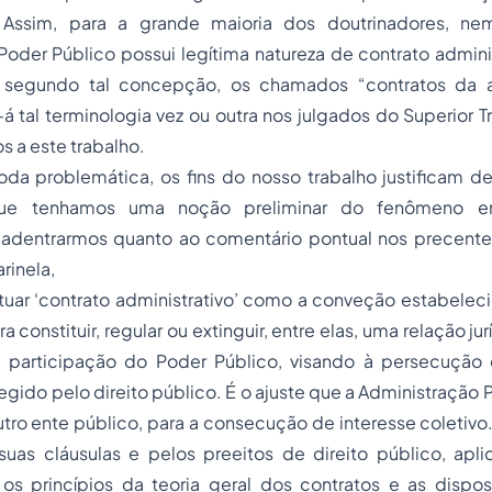
 Assim, para a grande maioria dos doutrinadores, ne
oder Público possui legítima natureza de contrato adminis
 segundo tal concepção, os chamados “contratos da a
-á tal terminologia vez ou outra nos julgados do Superior T
s a este trabalho.
da problemática, os fins do nosso trabalho justificam def
ue tenhamos uma noção preliminar do fenômeno e
 adentrarmos quanto ao comentário pontual nos precent
rinela,
uar ‘contrato administrativo’ como a conveção estabeleci
 constituir, regular ou extinguir, entre elas, uma relação jur
 participação do Poder Público, visando à persecução 
regido pelo direito público. É o ajuste que a Administração 
outro ente público, para a consecução de interesse coletivo
suas cláusulas e pelos preeitos de direito público, apli
 os princípios da teoria geral dos contratos e as dispos