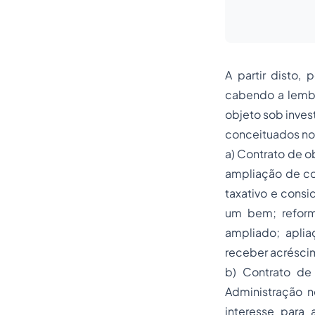
A partir disto,
cabendo a lembr
objeto sob inves
conceituados no 
a) Contrato de o
ampliação de co
taxativo e consi
um bem; reform
ampliado; aplia
receber acrésci
b) Contrato de
Administração n
interesse para 