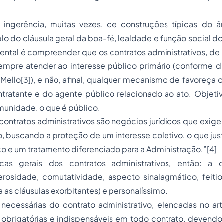
ngerência, muitas vezes, de construções típicas do â
lo do cláusula geral da boa-fé, lealdade e função social do
ental é compreender que os contratos administrativos, de
empre atender ao interesse público primário (conforme d
Mello[3]), e não, afinal, qualquer mecanismo de favoreça
ntratante e do agente público relacionado ao ato. Objeti
munidade, o que é público.
 contratos administrativos são negócios jurídicos que exig
, buscando a proteção de um interesse coletivo, o que just
o e um tratamento diferenciado para a Administração.”[4]
icas gerais dos contratos administrativos, então: a 
erosidade, comutatividade, aspecto sinalagmático, feiti
a as cláusulas exorbitantes) e personalíssimo.
necessárias do contrato administrativo, elencadas no art
 obrigatórias e indispensáveis em todo contrato, devendo