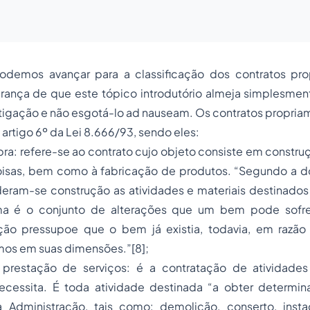
 podemos avançar para a classificação dos contratos pro
ança de que este tópico introdutório almeja simplesmen
tigação e não esgotá-lo ad nauseam. Os contratos propria
artigo 6º da Lei 8.666/93, sendo eles:
bra: refere-se ao contrato cujo objeto consiste em constru
isas, bem como à fabricação de produtos. “Segundo a dou
deram-se construção as atividades e materiais destinados
a é o conjunto de alterações que um bem pode sofre
ção pressupoe que o bem já existia, todavia, em razão 
mos em suas dimensões.”[8];
 prestação de serviços: é a contratação de atividades
ecessita. É toda atividade destinada “a obter determin
a Administração, tais como: demolição, conserto, ins