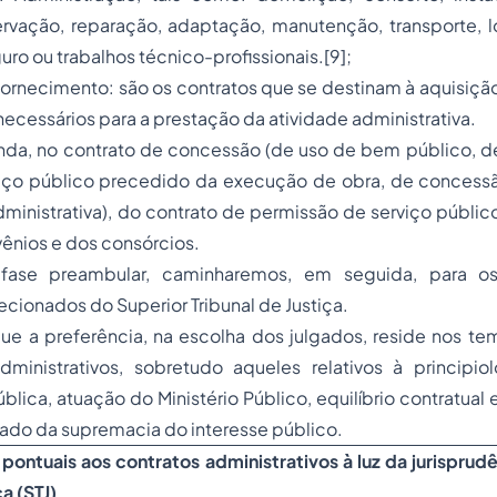
rvação, reparação, adaptação, manutenção, transporte, 
uro
ou trabalhos técnico-profissionais.[9];
fornecimento: são os contratos que se destinam à aquisiç
ecessários para a prestação da atividade administrativa.
inda, no contrato de concessão (de uso de bem público, d
ço público precedido da execução de obra, de concess
inistrativa), do contrato de permissão de serviço públic
ênios e dos consórcios.
fase preambular, caminharemos, em seguida, para o
cionados do Superior Tribunal de Justiça.
e a preferência, na escolha dos julgados, reside nos tem
dministrativos, sobretudo aqueles relativos à principio
lica, atuação do Ministério Público, equilíbrio contratual 
ado da supremacia do interesse público.
 pontuais aos contratos administrativos à luz da jurisprud
ça (STJ)