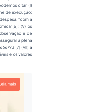
podemos citar: (I)
gime de execução;
despesa
, “com a
mica”[6]; (V) os
 observaçao e de
assegurar a plena
66/93;[7] (VII) a
veis e os valores
Leia mais