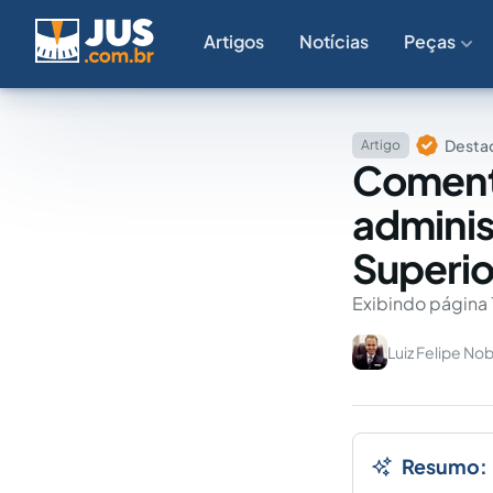
Artigos
Notícias
Peças
Destaq
Artigo
Comentá
administ
Superior
Exibindo página 
Luiz Felipe No
Resumo: