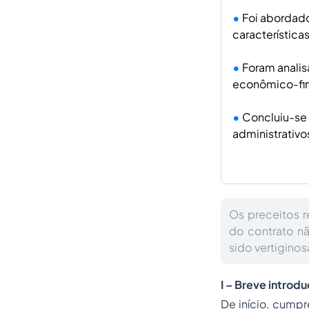
Foi abordado
características
Foram analisa
econômico-fina
Concluiu-se 
administrativos
Os preceitos r
do contrato n
sido vertigino
I – Breve introd
De início, cumpr