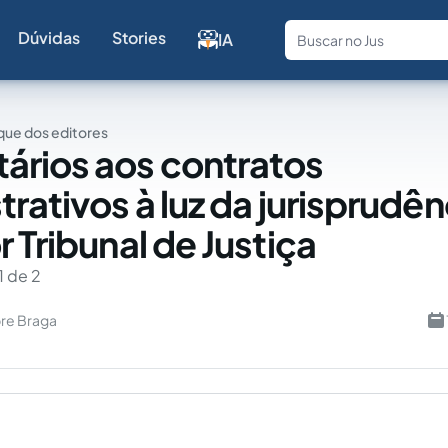
Dúvidas
Stories
IA
Fale com a
ue dos editores
rios aos contratos
rativos à luz da jurisprudên
 Tribunal de Justiça
1 de 2
bre Braga