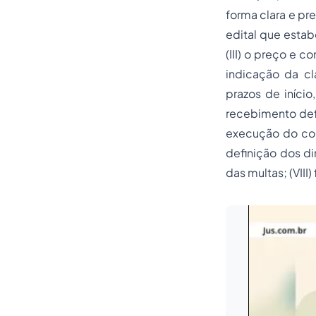
forma clara e pre
edital que estab
(III) o preço e 
indicação da cl
prazos de iníci
recebimento defi
execução do cont
definição dos di
das multas; (VIII