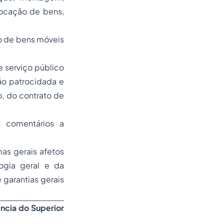
locação de bens,
ão de bens móveis
e serviço público
ão patrocidada e
o, do contrato de
s comentários a
as gerais afetos
logia geral e da
e garantias gerais
ência do Superior