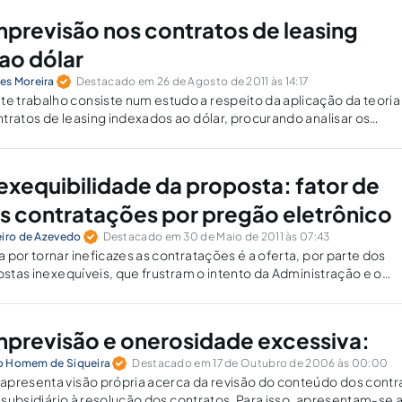
imprevisão nos contratos de leasing
ao dólar
es Moreira
Destacado em 26 de Agosto de 2011 às 14:17
 trabalho consiste num estudo a respeito da aplicação da teoria
tratos de leasing indexados ao dólar, procurando analisar os
s, num esforço direcionado a identificar as linhas mestras que de
 exequibilidade da proposta: fator de
as contratações por pregão eletrônico
eiro de Azevedo
Destacado em 30 de Maio de 2011 às 07:43
 por tornar ineficazes as contratações é a oferta, por parte dos
postas inexequíveis, que frustram o intento da Administração e o
imprevisão e onerosidade excessiva:
aro Homem de Siqueira
Destacado em 17 de Outubro de 2006 às 00:00
apresenta visão própria acerca da revisão do conteúdo dos contr
r subsidiário à resolução dos contratos. Para isso, apresentam-se 