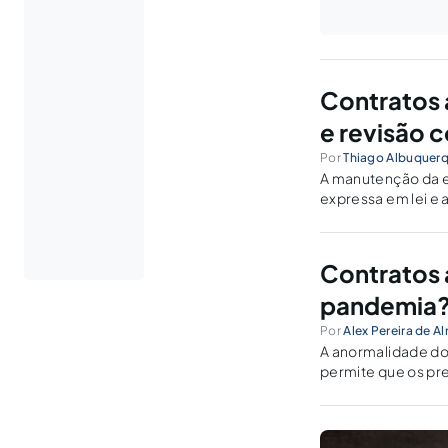
Contratos a
e revisão c
Por
Thiago Albuquer
A manutenção da e
expressa em lei e 
importância que os
revisão e do reajus
Contratos a
pandemia
Por
Alex Pereira de A
A anormalidade dos
permite que os pre
equilíbrio econômi