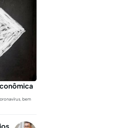
 econômica
oronavírus, bem
ios