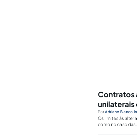
Contratos 
unilaterais
Por
Adriano Biancolin
Os limites às alter
como no caso das 
caso concreto, com