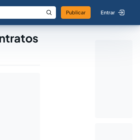
Publicar
Entrar
 IA
Buscar no Jus
ntratos