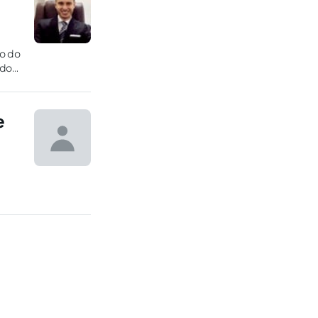
ão do
ido
e