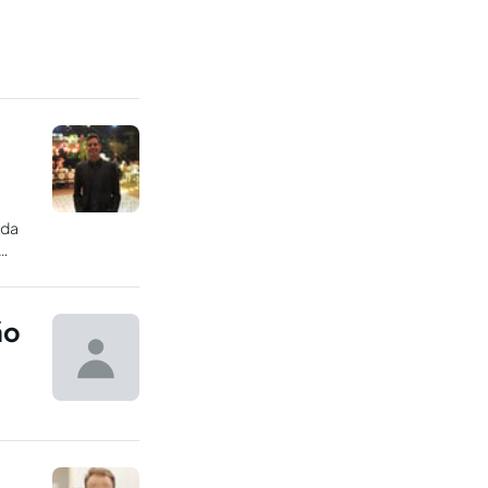
 da
ão
 a