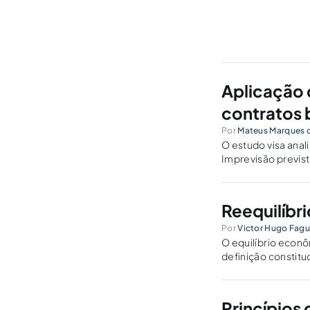
Aplicação 
contratos 
Por
Mateus Marques d
O estudo visa anal
Imprevisão previst
relações contratuai
Reequilíbr
Por
Victor Hugo Fagu
O equilíbrio econô
definição constit
equilíbrio, que de
sua definição.
Princípios 