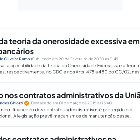
da teoria da onerosidade excessiva em
bancários
e Oliveira Ramos
Publicado em 20 de Fevereiro de 2020 às 11:49
isar a aplicabilidade da Teoria da Onerosidade Excessiva e a Teoria
as, respectivamente, no CDC e nos Arts. 478 a 480 do CC/02, nas
s bancárias, com vistas a restabelecer o reequilíbrio contratual.
io nos contratos administrativos da Uni
ndes Ghiorzi
Destacado em 01 de Março de 2015 às 15:40
mico-financeiro dos contratos administrativos é protegido por
ucional. A legislação prevê mecanismos de manutenção desse
vem ser conhecidos e analisados pela Administração, a quem cabe
dos contratos administrativos na