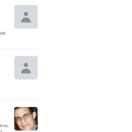
 da
finem
atos,
as