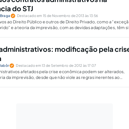
cia do STJ
 Braga
Destacado em 15 de Novembro de 2013 às 13:56
ivos ao Direito Público e outros de Direito Privado, como a “exceç
ido” e a teoria da imprevisão, com as devidas adaptações, têm s
plicados ao regime jurídico dos contratos administrativos.
administrativos: modificação pela cris
a
Jabôr
Destacado em 13 de Setembro de 2012 às 17:07
istrativos afetados pela crise econômica podem ser alterados,
ria da imprevisão, desde que não viole as regras inerentes ao
contratual.