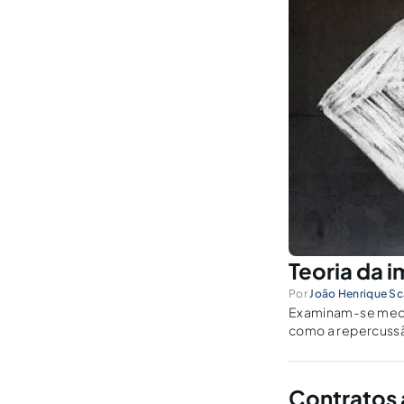
Teoria da 
Por
João Henrique Sc
Examinam-se medi
como a repercussão
Contratos 