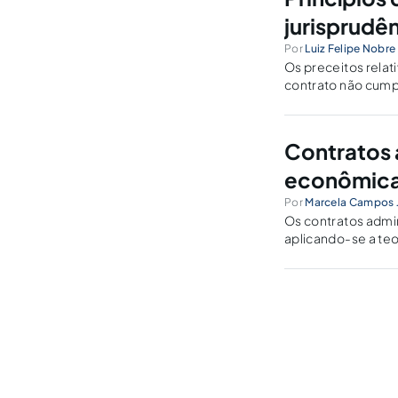
jurisprudên
Por
Luiz Felipe Nobre
Os preceitos relat
contrato não cumpr
vertiginosamente a
Contratos 
econômic
Por
Marcela Campos 
Os contratos admin
aplicando-se a teo
procedimento pré-