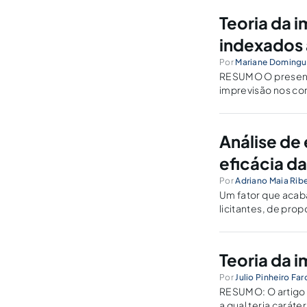
Teoria da 
indexados 
Por
Mariane Domingu
RESUMO O presente
imprevisão nos con
principais aspecto
os contornos do…
Análise de
eficácia d
Por
Adriano Maia Rib
Um fator que acaba
licitantes, de pro
interesse público.
Teoria da 
Por
Julio Pinheiro F
RESUMO: O artigo 
a qual teria caráte