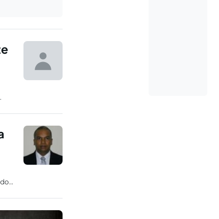
te
á
a
 do