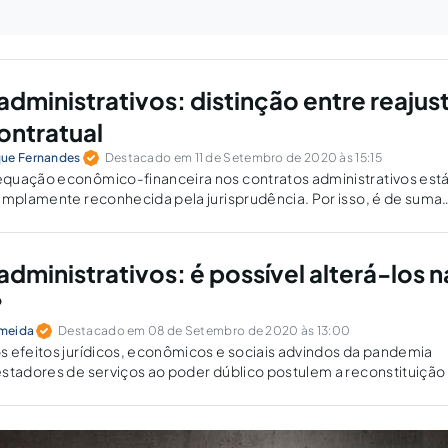
dministrativos: distinção entre reajus
ontratual
que Fernandes
Destacado em 11 de Setembro de 2020 às 15:15
quação econômico-financeira nos contratos administrativos est
amplamente reconhecida pela jurisprudência. Por isso, é de suma
 gestores e contratantes particulares conheçam os institutos da
te.
dministrativos: é possível alterá-los n
?
lmeida
Destacado em 08 de Setembro de 2020 às 13:00
 efeitos jurídicos, econômicos e sociais advindos da pandemia
stadores de serviços ao poder dúblico postulem a reconstituição
co-financeiro dos seus contratos.