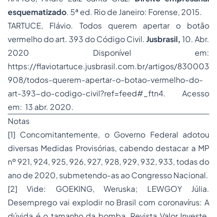
esquematizado
. 5ª ed. Rio de Janeiro: Forense, 2015.
TARTUCE, Flávio. Todos querem apertar o botão
vermelho do art. 393 do Código Civil.
Jusbrasil,
10. Abr.
2020 Disponível em:
https://flaviotartuce.jusbrasil.com.br/artigos/830003
908/todos-querem-apertar-o-botao-vermelho-do-
art-393-do-codigo-civil?ref=feed#_ftn4. Acesso
em: 13 abr. 2020.
Notas
[1] Concomitantemente, o Governo Federal adotou
diversas Medidas Provisórias, cabendo destacar a MP
nº 921, 924, 925, 926, 927, 928, 929, 932, 933, todas do
ano de 2020, submetendo-as ao Congresso Nacional.
[2] Vide: GOEKING, Weruska; LEWGOY Júlia.
Desemprego
vai explodir no Brasil com coronavírus: A
dúvida é o tamanho da bomba. Revista Valor Investe.