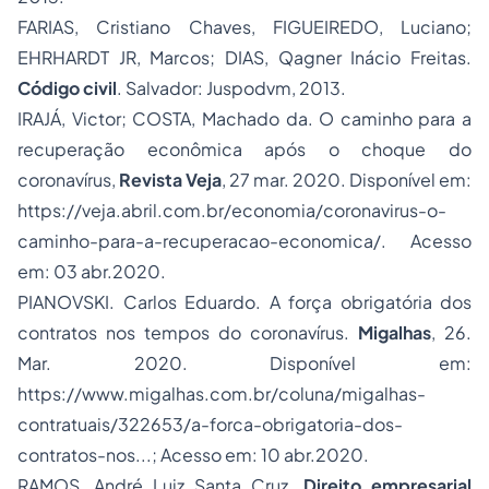
FARIAS, Cristiano Chaves, FIGUEIREDO, Luciano;
EHRHARDT JR, Marcos; DIAS, Qagner Inácio Freitas.
Código civil
. Salvador: Juspodvm, 2013.
IRAJÁ, Victor; COSTA, Machado da. O caminho para a
recuperação econômica após o choque do
coronavírus,
Revista Veja
, 27 mar. 2020. Disponível em:
https://veja.abril.com.br/economia/coronavirus-o-
caminho-para-a-recuperacao-economica/. Acesso
em: 03 abr.2020.
PIANOVSKI. Carlos Eduardo. A força obrigatória dos
contratos nos tempos do coronavírus.
Migalhas
, 26.
Mar. 2020. Disponível em:
https://www.migalhas.com.br/coluna/migalhas-
contratuais/322653/a-forca-obrigatoria-dos-
contratos-nos...; Acesso em: 10 abr.2020.
RAMOS, André Luiz Santa Cruz.
Direito empresarial